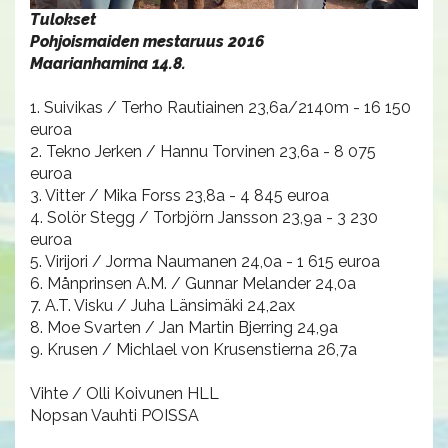
Tulokset
Pohjoismaiden mestaruus 2016
Maarianhamina 14.8.
1. Suivikas / Terho Rautiainen 23,6a/2140m - 16 150
euroa
2. Tekno Jerken / Hannu Torvinen 23,6a - 8 075
euroa
3. Vitter / Mika Forss 23,8a - 4 845 euroa
4. Solör Stegg / Torbjörn Jansson 23,9a - 3 230
euroa
5. Virijori / Jorma Naumanen 24,0a - 1 615 euroa
6. Månprinsen A.M. / Gunnar Melander 24,0a
7. A.T. Visku / Juha Länsimäki 24,2ax
8. Moe Svarten / Jan Martin Bjerring 24,9a
9. Krusen / Michlael von Krusenstierna 26,7a
Vihte / Olli Koivunen HLL
Nopsan Vauhti POISSA