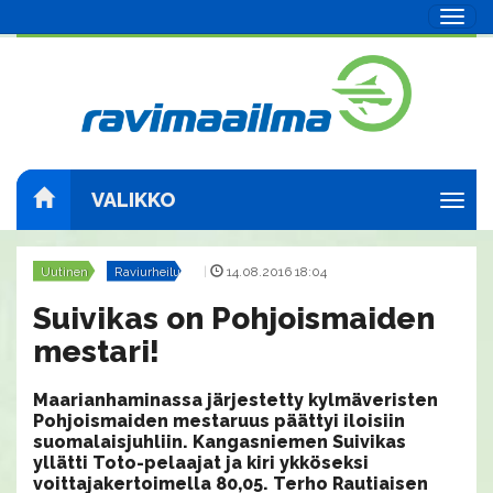
Navig
VALIKKO
Navig
Uutinen
Raviurheilu
|
14.08.2016 18:04
Suivikas on Pohjoismaiden
mestari!
Maarianhaminassa järjestetty kylmäveristen
Pohjoismaiden mestaruus päättyi iloisiin
suomalaisjuhliin. Kangasniemen Suivikas
yllätti Toto-pelaajat ja kiri ykköseksi
voittajakertoimella 80,05. Terho Rautiaisen