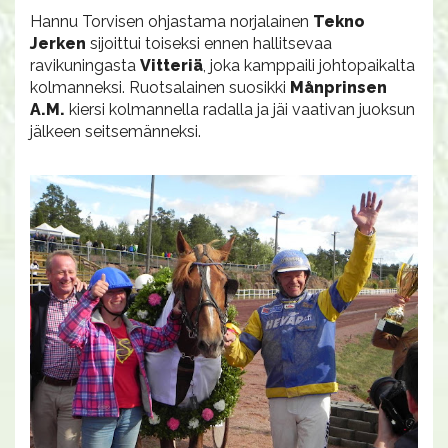
Hannu Torvisen ohjastama norjalainen
Tekno
Jerken
sijoittui toiseksi ennen hallitsevaa
ravikuningasta
Vitteriä
, joka kamppaili johtopaikalta
kolmanneksi. Ruotsalainen suosikki
Månprinsen
A.M.
kiersi kolmannella radalla ja jäi vaativan juoksun
jälkeen seitsemänneksi.