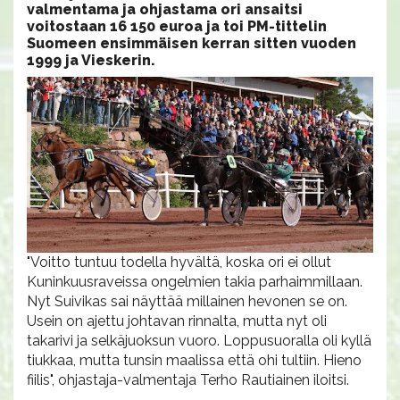
valmentama ja ohjastama ori ansaitsi
voitostaan 16 150 euroa ja toi PM-tittelin
Suomeen ensimmäisen kerran sitten vuoden
1999 ja Vieskerin.
"Voitto tuntuu todella hyvältä, koska ori ei ollut
Kuninkuusraveissa ongelmien takia parhaimmillaan.
Nyt Suivikas sai näyttää millainen hevonen se on.
Usein on ajettu johtavan rinnalta, mutta nyt oli
takarivi ja selkäjuoksun vuoro. Loppusuoralla oli kyllä
tiukkaa, mutta tunsin maalissa että ohi tultiin. Hieno
fiilis", ohjastaja-valmentaja Terho Rautiainen iloitsi.