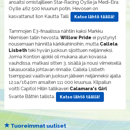
ansaitsi omistajilleen Star-Racing Oy:lle ja Medi-Eira
Oy:lle 462 500 kruunun potin. Hevosen on
kasvattanut Ilon Kautta Talli.
Katso lähtö täällä!
Tammojen E3-finaalissa nähtiin kaksi Markku
Niemisen tallin hevosta.
Willow Pride
ei pystynyt
nousemaan hänniltä kärkikahinoihin, mutta
Callela
Lisbeth
teki hyvän juoksun sijoittuen neljänneksi.
Jorma Kontion ajokki oli mukana alun kovassa
vauhdissa, matkasi sitten 3. sisällä ja nousi viimeisellä
takasuoralla johtavan rinnalle. Callela Lisbeth
tsemppasi vaativan juoksun jälkeen neljänneksi ajalla
12,1a/1640m ansaiten 111 000 kruunua. Kilpailun
voitti Capitol Hillin tallikaveri
Calamara's Girl
Svante Båthin tallista.
Katso lähtö täällä!
Tuoreimmat uutiset