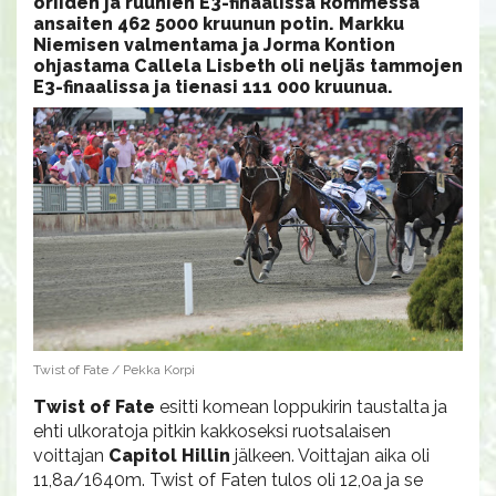
oriiden ja ruunien E3-finaalissa Rommessa
ansaiten 462 5000 kruunun potin. Markku
Niemisen valmentama ja Jorma Kontion
ohjastama Callela Lisbeth oli neljäs tammojen
E3-finaalissa ja tienasi 111 000 kruunua.
Twist of Fate / Pekka Korpi
Twist of Fate
esitti komean loppukirin taustalta ja
ehti ulkoratoja pitkin kakkoseksi ruotsalaisen
voittajan
Capitol Hillin
jälkeen. Voittajan aika oli
11,8a/1640m. Twist of Faten tulos oli 12,0a ja se