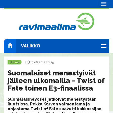
Navig
VALIKKO
Navig
Uutinen
|
19.08.2017 20:25
Suomalaiset menestyivät
jälleen ulkomailla - Twist of
Fate toinen E3-finaalissa
Suomalaishevoset jatkoivat menestystään
Ruotsissa. Pekka Korven valmentama ja
ohjastama Twist of Fate saavutti kakkossijan