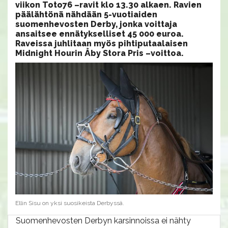
viikon Toto76 –ravit klo 13.30 alkaen. Ravien
päälähtönä nähdään 5-vuotiaiden
suomenhevosten Derby, jonka voittaja
ansaitsee ennätykselliset 45 000 euroa.
Raveissa juhlitaan myös pihtiputaalaisen
Midnight Hourin Åby Stora Pris –voittoa.
Ellin Sisu on yksi suosikeista Derbyssä.
Suomenhevosten Derbyn karsinnoissa ei nähty