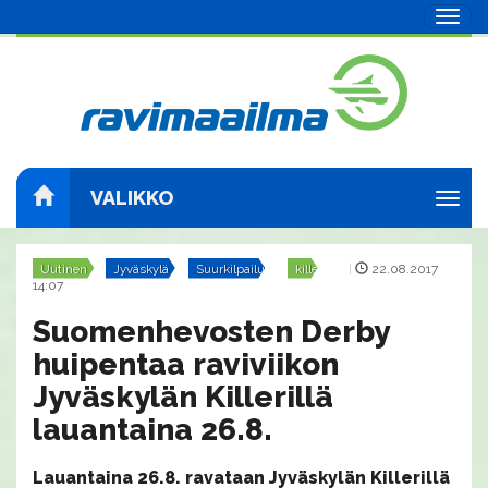
Navig
VALIKKO
Navig
Uutinen
Jyväskylä
Suurkilpailut
killeri
|
22.08.2017
14:07
Suomenhevosten Derby
huipentaa raviviikon
Jyväskylän Killerillä
lauantaina 26.8.
Lauantaina 26.8. ravataan Jyväskylän Killerillä