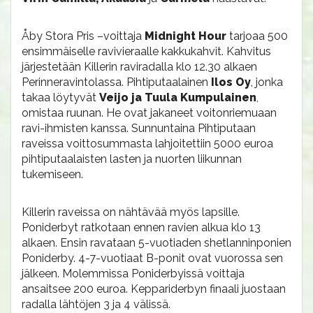
Åby Stora Pris –voittaja
Midnight Hour
tarjoaa 500
ensimmäiselle ravivieraalle kakkukahvit. Kahvitus
järjestetään Killerin raviradalla klo 12.30 alkaen
Perinneravintolassa. Pihtiputaalainen
Ilos Oy
, jonka
takaa löytyvät
Veijo ja Tuula Kumpulainen
,
omistaa ruunan. He ovat jakaneet voitonriemuaan
ravi-ihmisten kanssa. Sunnuntaina Pihtiputaan
raveissa voittosummasta lahjoitettiin 5000 euroa
pihtiputaalaisten lasten ja nuorten liikunnan
tukemiseen.
Killerin raveissa on nähtävää myös lapsille.
Poniderbyt ratkotaan ennen ravien alkua klo 13
alkaen. Ensin ravataan 5-vuotiaden shetlanninponien
Poniderby. 4-7-vuotiaat B-ponit ovat vuorossa sen
jälkeen. Molemmissa Poniderbyissä voittaja
ansaitsee 200 euroa. Keppariderbyn finaali juostaan
radalla lähtöjen 3 ja 4 välissä.