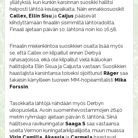
yllätyksiä, kun kunkin karsinnan suosikki hallitsi
helposti lähtöä keulapaikalta. Näin ennakkosuosikit
Callex, Ellin Sisu
ja
Caijus
pääsevät
kiihdyttämään finaaliin sisimmiltä lähtöradoilta.
Finaali ajetaan päivän 10. lähtönä noin klo 16.58.
Finaalin mielenkiintoa suosikkien osalta lisää myös
se, että Callex on kilpaillut ennen Derbyä
rahasarjoissa, eikä ole kilpaillut vielä ikäluokan
hallitsijoita Ellin Sisua ja Caijusta vastaan. Suosikkien
haastajista karsintansa toiseksi sijoittunut
Råger
saa
takaisin kärryilleen tuoreen MM-hopeamitalisti
Mika
Forssin
.
Tasokkaita lähtöjä nähdään myös Derbyn
ulkopuolella. Avoin suomenhevostammojen 2640
metrin ryhmäajo ajetaan päivän 6. lähtönä. Siinä
hallitseva ravikuningatar
Saaga S
saa vastaansa
useita Vermon kuningatarkilpailijoita, muun muassa
Virin Camilla, Akaasia
ja
Carmela
haastavat.