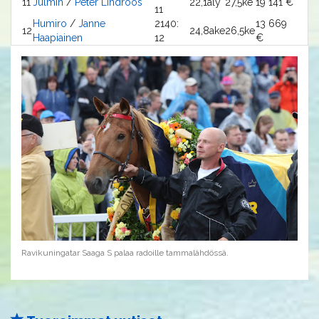
11
Julmin
/
Peter Lindroos
22,1aly
27,5ke
19 141 €
11
Humiro
/
Janne
2140:
13 669
12
24,8ake
26,5ke
Haapiainen
12
€
Ravikuningatar Saaga S palaa radoille tammalähdössä.