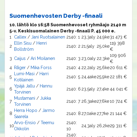
Suomenhevosten Derby -finaali
10. lähtö klo 16:58 Suomenhevoset ryhmäajo 2140 m
5-v. Keskisuomalainen Derby -finaali P. 45 000 e.
1
Callex
/
Jani Ruotsalainen
2140: 1
23,3aly
24,9ke
31 473 €
Ellin Sisu
/
Henri
119 398
2
2140: 2
21,5aly
25,0ke
Bollström
€
109 906
3
Caijus
/
Ari Moilanen
2140: 3
23,0aly
22,3ke
€
4
Råger
/
Mika Forss
2140: 4
22,2aly
25,6ke
20 611 €
Lumi-Masi
/
Harri
5
2140: 5
24,4ake
25,9ke
22 181 €
Kotilainen
Ypäjä Jallu
/
Hannu
6
2140: 6
23,5aly
27,4ke
44 041 €
Torvinen
Mustamani
/
Jukka
7
2140: 7
26,3ake
27,6ke
10 724 €
Torvinen
Herra Hopo
/
Jarmo
8
2140: 8
27,0ake
27,7ke
21 144 €
Saarela
Arvo-Ensio
/
Teemu
2140:
10
24,3aly
26,2ke
29 311 €
Okkolin
10
2140: