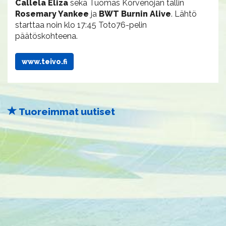
Callela Eliza
sekä
Tuomas Korvenojan tallin
Rosemary Yankee
ja
BWT Burnin Alive
. Lähtö
starttaa noin klo 17:45 Toto76-pelin
päätöskohteena.
www.teivo.fi
Tuoreimmat uutiset