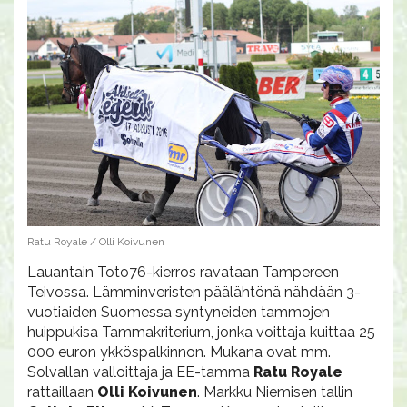
Ratu Royale / Olli Koivunen
Lauantain Toto76-kierros ravataan Tampereen
Teivossa. Lämminveristen päälähtönä nähdään 3-
vuotiaiden Suomessa syntyneiden tammojen
huippukisa Tammakriterium, jonka voittaja kuittaa 25
000 euron ykköspalkinnon. Mukana ovat mm.
Solvallan valloittaja ja EE-tamma
Ratu Royale
rattaillaan
Olli Koivunen
. Markku Niemisen tallin