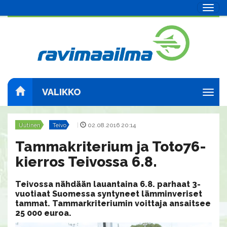
Navig
VALIKKO
Navig
Uutinen
Teivo
|
02.08.2016 20:14
Tammakriterium ja Toto76-
kierros Teivossa 6.8.
Teivossa nähdään lauantaina 6.8. parhaat 3-
vuotiaat Suomessa syntyneet lämminveriset
tammat. Tammarkriteriumin voittaja ansaitsee
25 000 euroa.