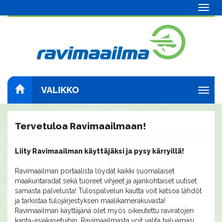
Navig
VALIKKO
Navig
Tervetuloa Ravimaailmaan!
Liity Ravimaailman käyttäjäksi ja pysy kärryillä!
Ravimaailman portaalista löydät kaikki suomalaiset
maakuntaradat sekä tuoreet vihjeet ja ajankohtaiset uutiset
samasta palvelusta! Tulospalvelun kautta voit katsoa lähdöt
ja tarkistaa tulojärjestyksen maalikamerakuvasta!
Ravimaailman käyttäjänä olet myös oikeutettu raviratojen
kanta-asiakasetuihin. Ravimaailmasta voit valita haluamasi