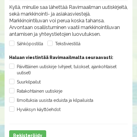
Kyllä, minulle saa lähettää Ravimaailman uutiskirjeitä,
sekä markkinointi- ja asiakasviestejä.
Markkinointiluvan voi perua koska tahansa.
Arvontaan osallistuminen vaatii markkinointiluvan
antamisen ja yhteystietojen luovutuksen.
Sähköpostilla
Tekstiviestillä
Haluan viestintää Ravimaailmalta seuraavasti:
Päivittäinen uutiskirje (vihjeet, tulokset, ajankohtaiset
uutiset)
Suurkilpailut
Ratakohtainen uutiskirje
Ilmoituksia uusista eduista ja kilpailuista
Hyväksyn käyttöehdot
Rekisteröidy