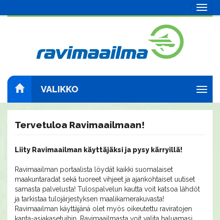
Navig
VALIKKO
Navig
Tervetuloa Ravimaailmaan!
Liity Ravimaailman käyttäjäksi ja pysy kärryillä!
Ravimaailman portaalista löydät kaikki suomalaiset
maakuntaradat sekä tuoreet vihjeet ja ajankohtaiset uutiset
samasta palvelusta! Tulospalvelun kautta voit katsoa lähdöt
ja tarkistaa tulojärjestyksen maalikamerakuvasta!
Ravimaailman käyttäjänä olet myös oikeutettu raviratojen
kanta-asiakasetuihin. Ravimaailmasta voit valita haluamasi