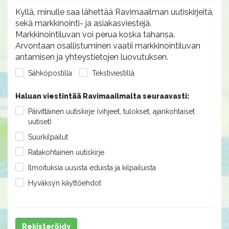
Kyllä, minulle saa lähettää Ravimaailman uutiskirjeitä,
sekä markkinointi- ja asiakasviestejä.
Markkinointiluvan voi perua koska tahansa.
Arvontaan osallistuminen vaatii markkinointiluvan
antamisen ja yhteystietojen luovutuksen.
Sähköpostilla
Tekstiviestillä
Haluan viestintää Ravimaailmalta seuraavasti:
Päivittäinen uutiskirje (vihjeet, tulokset, ajankohtaiset
uutiset)
Suurkilpailut
Ratakohtainen uutiskirje
Ilmoituksia uusista eduista ja kilpailuista
Hyväksyn käyttöehdot
Rekisteröidy