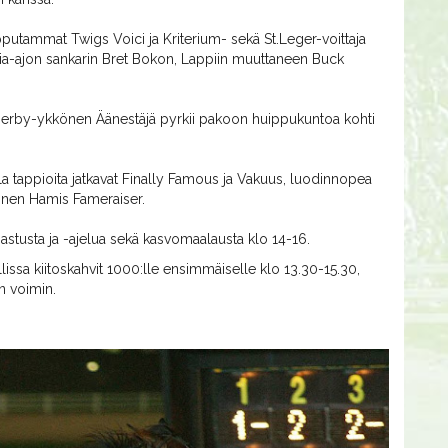
pputammat Twigs Voici ja Kriterium- sekä St.Leger-voittaja
andia-ajon sankarin Bret Bokon, Lappiin muuttaneen Buck
erby-ykkönen Äänestäjä pyrkii pakoon huippukuntoa kohti
lla tappioita jatkavat Finally Famous ja Vakuus, luodinnopea
inen Hamis Fameraiser.
sastusta ja -ajelua sekä kasvomaalausta klo 14-16.
issa kiitoskahvit 1000:lle ensimmäiselle klo 13.30-15.30,
n voimin.