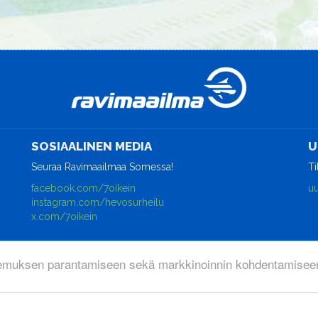
SOSIAALINEN MEDIA
U
Seuraa Ravimaailmaa Somessa!
Ti
facebook.com/7oikein
uu
instagram.com/hevosurheilu
x.com/7oikein
emuksen parantamiseen sekä markkinoinnin kohdentamiseen
rjestelmä
WisePlatform
powered by
WiseNetwork