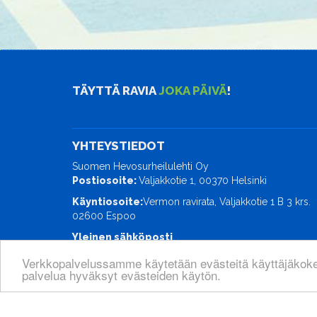
TÄYTTÄ RAVIA
JOKA PÄIVÄ
!
YHTEYSTIEDOT
Suomen Hevosurheilulehti Oy
Postiosoite:
Valjakkotie 1, 00370 Helsinki
Käyntiosoite:
Vermon ravirata, Valjakkotie 1 B 3 krs.
02600 Espoo
Yleinen sähköposti
ravimaailma@hevosurheilu.fi
Verkkopalvelussamme käytetään evästeitä käyttäjäkok
palvelua hyväksyt evästeiden käytön.
© Suomen Hevosurheilulehti Oy
| Toiminnanohjausjä