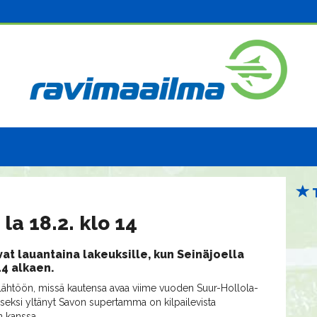
la 18.2. klo 14
at lauantaina lakeuksille, kun Seinäjoella
14 alkaen.
lähtöön, missä kautensa avaa viime vuoden Suur-Hollola-
öseksi yltänyt Savon supertamma on kilpailevista
 kanssa.