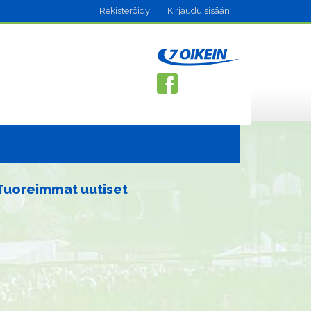
Rekisteröidy
Kirjaudu sisään
Tuoreimmat uutiset