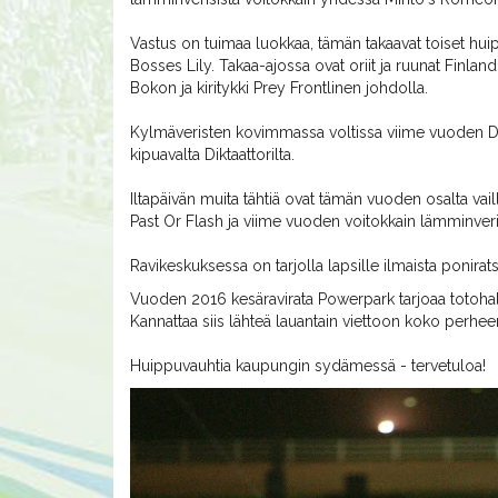
Vastus on tuimaa luokkaa, tämän takaavat toiset hui
Bosses Lily. Takaa-ajossa ovat oriit ja ruunat Finl
Bokon ja kiritykki Prey Frontlinen johdolla.
Kylmäveristen kovimmassa voltissa viime vuoden D
kipuavalta Diktaattorilta.
Iltapäivän muita tähtiä ovat tämän vuoden osalta vai
Past Or Flash ja viime vuoden voitokkain lämminver
Ravikeskuksessa on tarjolla lapsille ilmaista ponirat
Vuoden 2016 kesäravirata Powerpark tarjoaa totohall
Kannattaa siis lähteä lauantain viettoon koko perhee
Huippuvauhtia kaupungin sydämessä - tervetuloa!