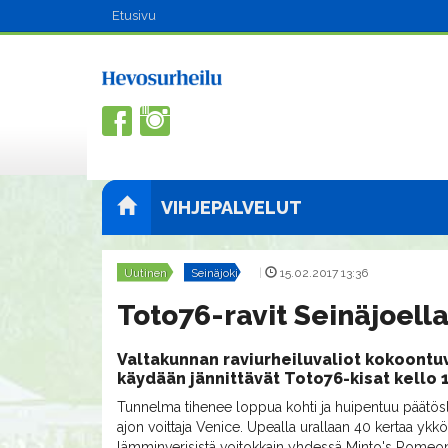
Etusivu
VIHJEPALVELUT
Uutinen
Seinäjoki
|
15.02.2017 13:36
Toto76-ravit Seinäjoella 
Valtakunnan raviurheiluvaliot kokoontuv
käydään jännittävät Toto76-kisat kello 
Tunnelma tihenee loppua kohti ja huipentuu päätös
ajon voittaja Venice. Upealla urallaan 40 kertaa ykk
lämminverisistä voitokkain yhdessä Minto's Romeon