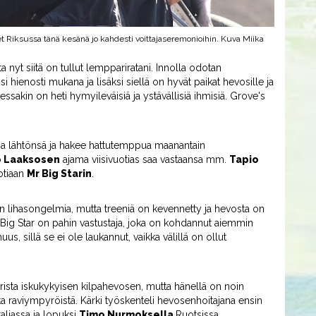
et Riksussa tänä kesänä jo kahdesti voittajaseremonioihin. Kuva Miika
 nyt siitä on tullut lemppariratani. Innolla odotan
si hienosti mukana ja lisäksi siellä on hyvät paikat hevosille ja
ssakin on heti hymyileväisiä ja ystävällisiä ihmisiä. Grove's
sa lähtönsä ja hakee hattutemppua maanantain
o Laaksosen
ajama viisivuotias saa vastaansa mm.
Tapio
otiaan
Mr Big Starin
.
sen lihasongelmia, mutta treeniä on kevennetty ja hevosta on
Mr Big Star on pahin vastustaja, joka on kohdannut aiemmin
s, sillä se ei ole laukannut, vaikka välillä on ollut
rista iskukykyisen kilpahevosen, mutta hänellä on noin
raviympyröistä. Kärki työskenteli hevosenhoitajana ensin
Italiassa ja lopuksi
Timo Nurmoksella
Ruotsissa.