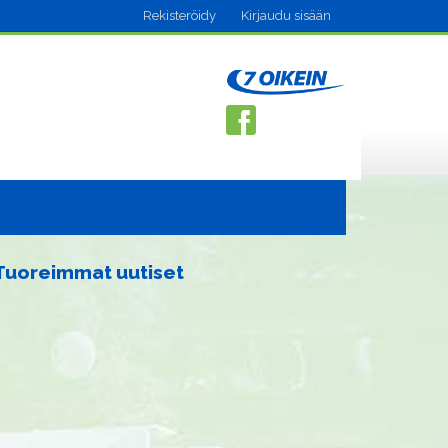
Rekisteröidy
Kirjaudu sisään
Tuoreimmat uutiset