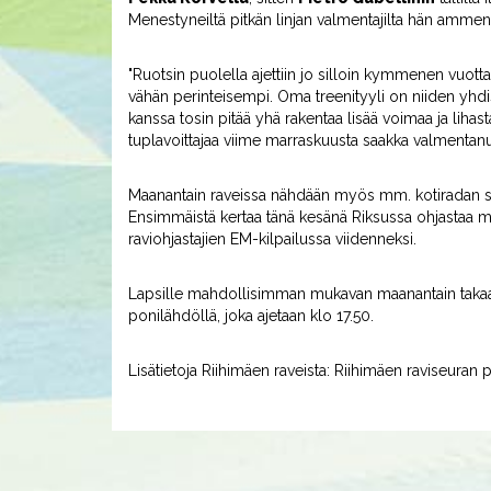
Menestyneiltä pitkän linjan valmentajilta hän ammen
"Ruotsin puolella ajettiin jo silloin kymmenen vuotta s
vähän perinteisempi. Oma treenityyli on niiden yhdi
kanssa tosin pitää yhä rakentaa lisää voimaa ja lihast
tuplavoittajaa viime marraskuusta saakka valmentanut
Maanantain raveissa nähdään myös mm. kotiradan 
Ensimmäistä kertaa tänä kesänä Riksussa ohjastaa
raviohjastajien EM-kilpailussa viidenneksi.
Lapsille mahdollisimman mukavan maanantain takaa y
ponilähdöllä, joka ajetaan klo 17.50.
Lisätietoja Riihimäen raveista: Riihimäen raviseuran