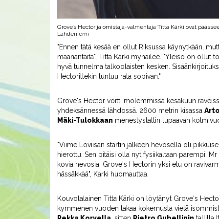
Grove’s Hector ja omistaja-valmentaja Titta Kärki ovat päässe
Lähdeniemi
"Ennen tätä kesää en ollut Riksussa käynytkään, mutta
maanantaita", Titta Kärki myhäilee. "Yleisö on ollut to
hyvä tunnelma talkoolaisten kesken. Sisäänkirjoitukse
Hectorillekin tuntuu rata sopivan."
Grove's Hector voitti molemmissa kesäkuun raveis
yhdeksännessä lähdössä. 2600 metrin kisassa
Art
Mäki-Tulokkaan
menestystallin lupaavan kolmivu
"Viime Loviisan startin jälkeen hevosella oli pikkui
hierottu. Sen pitäisi olla nyt fysiikaltaan parempi. 
kovia hevosia. Grove's Hectorin yksi etu on ravivarmuu
hässäkkää", Kärki huomauttaa.
Kouvolalainen Titta Kärki on löytänyt Grove's Hecto
kymmenen vuoden takaa kokemusta vielä isommista 
Pekka Korvella
, sitten
Pietro Gubellinin
tallilla 