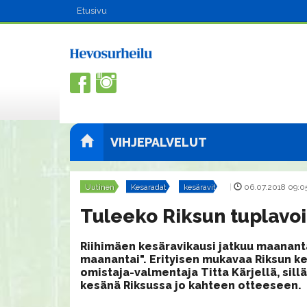
Etusivu
VIHJEPALVELUT
Uutinen
Kesaradat
kesäravit
|
06.07.2018 09:0
Tuleeko Riksun tuplavoit
Riihimäen kesäravikausi jatkuu maanan
maanantai". Erityisen mukavaa Riksun ke
omistaja-valmentaja Titta Kärjellä, sil
kesänä Riksussa jo kahteen otteeseen.