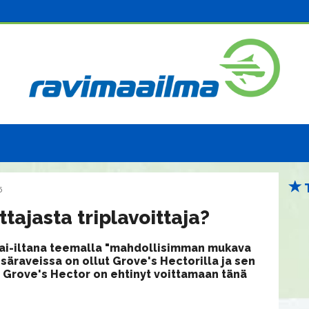
5
tajasta triplavoittaja?
tai-iltana teemalla "mahdollisimman mukava
säraveissa on ollut Grove's Hectorilla ja sen
lä Grove's Hector on ehtinyt voittamaan tänä