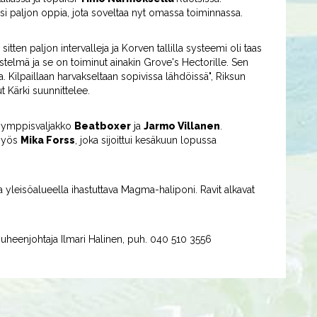
si paljon oppia, jota soveltaa nyt omassa toiminnassa.
itten paljon intervalleja ja Korven tallilla systeemi oli taas
stelmä ja se on toiminut ainakin Grove's Hectorille. Sen
a. Kilpaillaan harvakseltaan sopivissa lähdöissä", Riksun
 Kärki suunnittelee.
symppisvaljakko
Beatboxer
ja
Jarmo Villanen
.
 myös
Mika Forss
, joka sijoittui kesäkuun lopussa
leisöalueella ihastuttava Magma-haliponi. Ravit alkavat
 puheenjohtaja Ilmari Halinen, puh. 040 510 3556