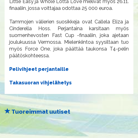
Little Easy ja Whole Lotta Love mielivät myös 26.11.
finaaliin, jossa voittajaa odottaa 25 000 euroa.
Tammojen välierien suosikkeja ovat Callela Eliza ja
Cinderella Hoss. Perjantaina karsitaan myös
suomenhevosten Fast Cup -finaaliin, joka ajetaan
joulukuussa Vermossa. Mielenkiintoa syysiltaan tuo
myös Force One, joka päättää taukonsa T4-pelin
päätöskohteessa.
Pelivihjeet perjantaille
Takasuoran vihjelähetys
Tuoreimmat uutiset