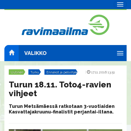
Navig
VALIKKO
Navig
Uutinen
Turku
Ennakot ja pelivihjeet
|
17.11.2016 13:51
Turun 18.11. Toto4-ravien
vihjeet
Turun Metsämäessä ratkotaan 3-vuotiaiden
Kasvattajakruunu-finalistit perjantai-iltana.