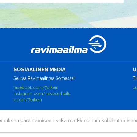
SOSIAALINEN MEDIA
U
Seuraa Ravimaailmaa Somessa!
Ti
facebook.com/7oikein
uu
instagram.com/hevosurheilu
x.com/7oikein
emuksen parantamiseen sekä markkinoinnin kohdentamiseen
rjestelmä
WisePlatform
powered by
WiseNetwork