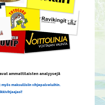
oavat ammattilaisten analyysejä
myös maksullisiin vihjepalveluihin.
kkivihjaajasi!