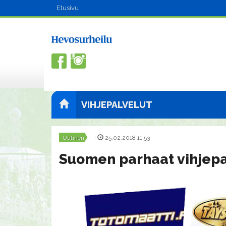
Etusivu
VIHJEPALVELUT
Uutinen
|
25.02.2018 11:53
Suomen parhaat vihjepa