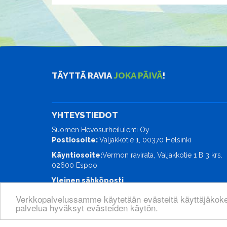
TÄYTTÄ RAVIA
JOKA PÄIVÄ
!
YHTEYSTIEDOT
Suomen Hevosurheilulehti Oy
Postiosoite:
Valjakkotie 1, 00370 Helsinki
Käyntiosoite:
Vermon ravirata, Valjakkotie 1 B 3 krs.
02600 Espoo
Yleinen sähköposti
ravimaailma@hevosurheilu.fi
Verkkopalvelussamme käytetään evästeitä käyttäjäkok
palvelua hyväksyt evästeiden käytön.
© Suomen Hevosurheilulehti Oy
| Toiminnanohjausjä