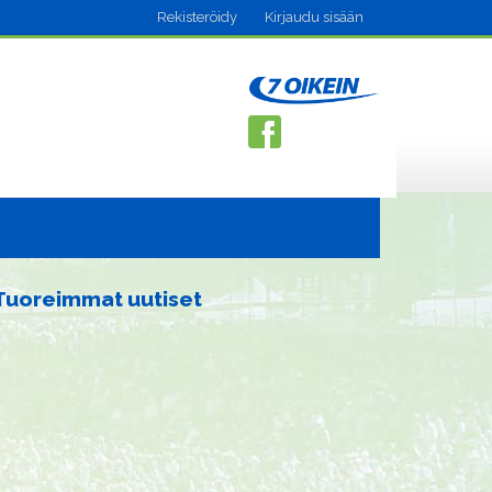
Rekisteröidy
Kirjaudu sisään
Tuoreimmat uutiset