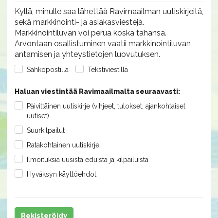
Kyllä, minulle saa lähettää Ravimaailman uutiskirjeitä,
sekä markkinointi- ja asiakasviestejä.
Markkinointiluvan voi perua koska tahansa.
Arvontaan osallistuminen vaatii markkinointiluvan
antamisen ja yhteystietojen luovutuksen.
Sähköpostilla
Tekstiviestillä
Haluan viestintää Ravimaailmalta seuraavasti:
Päivittäinen uutiskirje (vihjeet, tulokset, ajankohtaiset
uutiset)
Suurkilpailut
Ratakohtainen uutiskirje
Ilmoituksia uusista eduista ja kilpailuista
Hyväksyn käyttöehdot
Rekisteröidy