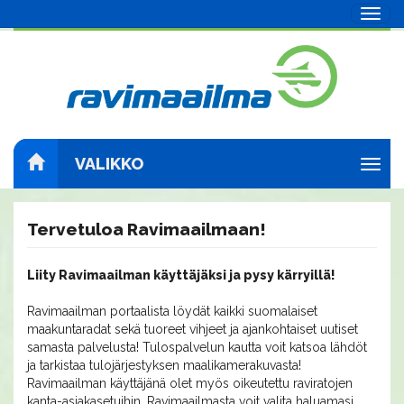
Navig
VALIKKO
Navig
Tervetuloa Ravimaailmaan!
Liity Ravimaailman käyttäjäksi ja pysy kärryillä!
Ravimaailman portaalista löydät kaikki suomalaiset
maakuntaradat sekä tuoreet vihjeet ja ajankohtaiset uutiset
samasta palvelusta! Tulospalvelun kautta voit katsoa lähdöt
ja tarkistaa tulojärjestyksen maalikamerakuvasta!
Ravimaailman käyttäjänä olet myös oikeutettu raviratojen
kanta-asiakasetuihin. Ravimaailmasta voit valita haluamasi