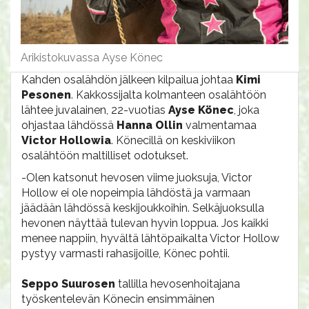
Arikistokuvassa Ayse Könec
Kahden osalähdön jälkeen kilpailua johtaa
Kimi
Pesonen
. Kakkossijalta kolmanteen osalähtöön
lähtee juvalainen, 22-vuotias
Ayse Könec
, joka
ohjastaa lähdössä
Hanna Ollin
valmentamaa
Victor Hollowia
. Könecillä on keskiviikon
osalähtöön maltilliset odotukset.
-Olen katsonut hevosen viime juoksuja, Victor
Hollow ei ole nopeimpia lähdöstä ja varmaan
jäädään lähdössä keskijoukkoihin. Selkäjuoksulla
hevonen näyttää tulevan hyvin loppua. Jos kaikki
menee nappiin, hyvältä lähtöpaikalta Victor Hollow
pystyy varmasti rahasijoille, Könec pohtii.
Seppo Suur
osen
tallilla hevosenhoitajana
työskentelevän Könecin ensimmäinen