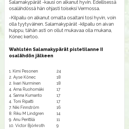
Salamakypärät -kausi on alkanut hyvin. Edellisessä
osalähdössä hän ohjasti toiseksi Vermossa.
-Kilpailu on alkanut omalta osaltani tosi hyvin, voin
olla tyytyväinen. Salamakypärät -kilpailu on aivan
huippu, tähän asti on ollut mukavaa olla mukana,
Könec kertoo.
Wahlstén Salamakypärät pistetilanne II
osalähdön jälkeen
1. Kimi Pesonen
24
2. Ayse Könec
18
2. Iivari Nurminen
18
4. Arna Ruohomäki
17
4. Sanna Kumanto
17
4. Toni Ripatti
17
7. Niki Finnström
16
8. Riku M Lindgren
14
9. Anu Penttilä
11
10. Victor Björkroth
9