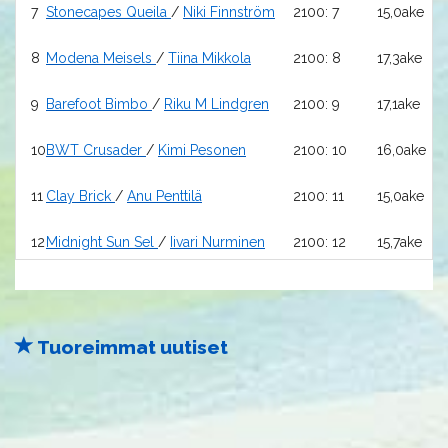
7
Stonecapes Queila
/
Niki Finnström
2100: 7
15,0ake
8
Modena Meisels
/
Tiina Mikkola
2100: 8
17,3ake
9
Barefoot Bimbo
/
Riku M Lindgren
2100: 9
17,1ake
10
BWT Crusader
/
Kimi Pesonen
2100: 10
16,0ake
11
Clay Brick
/
Anu Penttilä
2100: 11
15,0ake
12
Midnight Sun Sel
/
Iivari Nurminen
2100: 12
15,7ake
Tuoreimmat uutiset