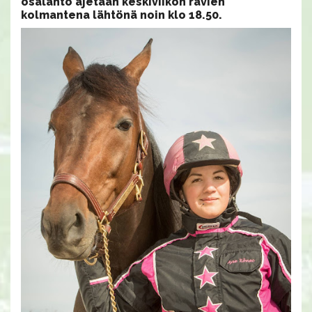
osalähtö ajetaan keskiviikon ravien
kolmantena lähtönä noin klo 18.50.