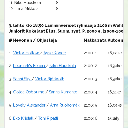
11. Niko Huuskola
8
12. Tiina Mikkola
8
3. lähtö klo 18:50 Lämminveriset ryhmäajo 2100 m Wahls
Juniorit Kokelaat Etus. Suom. synt. P. 2000 e. (2000-100
#
Hevonen / Ohjastaja
Matka:rata
Autoennä
1
Victor Hollow
/
Ayse Könec
2100: 1
16,0ake
2
Leemark's Felicia
/
Niko Huuskola
2100: 2
16,9ake
3
Sanni Sky
/
Victor Björkroth
2100: 3
16,9ake
4
Golda Osbourne
/
Sanna Kumanto
2100: 4
16,1ake
5
Lovely Alexander
/
Arna Ruohomäki
2100: 5
16,0ake
6
Eko Kristall
/
Toni Ripatti
2100: 6
15,1aly