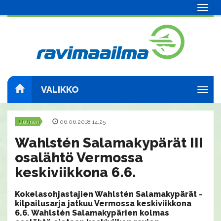
Navig
VALIKKO
Navig
Uutinen
|
06.06.2018 14:25
Wahlstén Salamakypärät III
osalähtö Vermossa
keskiviikkona 6.6.
Kokelasohjastajien Wahlstén Salamakypärät -
kilpailusarja jatkuu Vermossa keskiviikkona
6.6. Wahlstén Salamakypärien kolmas