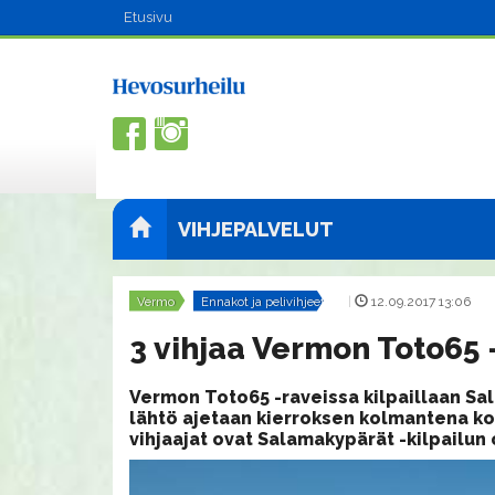
Etusivu
VIHJEPALVELUT
Vermo
Ennakot ja pelivihjeet
|
12.09.2017 13:06
3 vihjaa Vermon Toto65 
Vermon Toto65 -raveissa kilpaillaan Sa
lähtö ajetaan kierroksen kolmantena koh
vihjaajat ovat Salamakypärät -kilpailun 