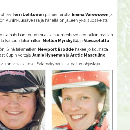
johtaa
Terri Lehtonen
pisteen erolla
Emma Väreeseen
ja
dön Kuninkuusraveissa ja hänellä on jälleen yksi suosikeista
rmossa nähdään muun muassa suomenhevosten pitkän matkan
ulta karkuun takamatkan
Mellun Myrskyltä
ja
Vuvuzelalta
.
ön. Siinä takamatkan
Newport Brodde
hakee jo kolmatta
st Cupin voittaja
Jamie Hyneman
ja
Arctic Masculino
.
iikon vihjaajat ovat Salamakypärät -kilpailun ohjastajia.