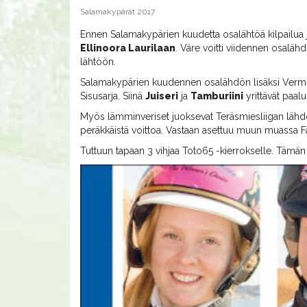
Salamakypärät 2017
Ennen Salamakypärien kuudetta osalähtöä kilpailua 
Ellinoora Laurilaan
. Väre voitti viidennen osaläh
lähtöön.
Salamakypärien kuudennen osalähdön lisäksi Ve
Sisusarja. Siinä
Juiseri
ja
Tamburiini
yrittävät paal
Myös lämminveriset juoksevat Teräsmiesliigan lähd
peräkkäistä voittoa. Vastaan asettuu muun muassa Fa
Tuttuun tapaan 3 vihjaa Toto65 -kierrokselle. Tämän v