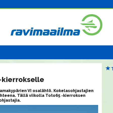
-kierrokselle
lamakypärien VI osalähtö. Kokelasohjastajien
teena. Tällä viikolla Toto65 -kierroksen
ohjastajia.