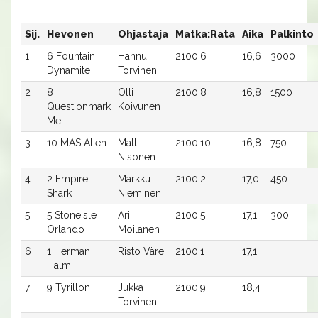
Sij.
Hevonen
Ohjastaja
Matka:Rata
Aika
Palkinto
1
6 Fountain
Hannu
2100:6
16,6
3000
Dynamite
Torvinen
2
8
Olli
2100:8
16,8
1500
Questionmark
Koivunen
Me
3
10 MAS Alien
Matti
2100:10
16,8
750
Nisonen
4
2 Empire
Markku
2100:2
17,0
450
Shark
Nieminen
5
5 Stoneisle
Ari
2100:5
17,1
300
Orlando
Moilanen
6
1 Herman
Risto Väre
2100:1
17,1
Halm
7
9 Tyrillon
Jukka
2100:9
18,4
Torvinen