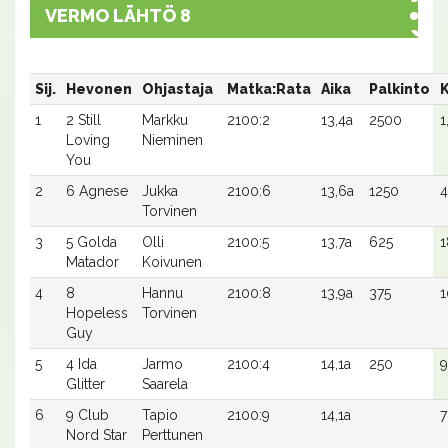
VERMO LÄHTÖ 8
Sij.
Hevonen
Ohjastaja
Matka:Rata
Aika
Palkinto
K
1
2 Still
Markku
2100:2
13,4a
2500
1
Loving
Nieminen
You
2
6 Agnese
Jukka
2100:6
13,6a
1250
4
Torvinen
3
5 Golda
Olli
2100:5
13,7a
625
1
Matador
Koivunen
4
8
Hannu
2100:8
13,9a
375
1
Hopeless
Torvinen
Guy
5
4 Ida
Jarmo
2100:4
14,1a
250
9
Glitter
Saarela
6
9 Club
Tapio
2100:9
14,1a
7
Nord Star
Perttunen