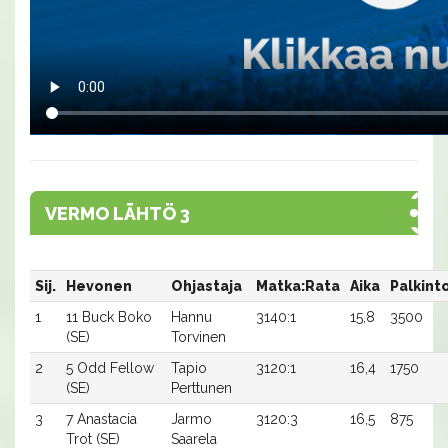
VERMO LÄHTÖ 3
Sij.
Hevonen
Ohjastaja
Matka:Rata
Aika
Palkint
1
11 Buck Boko
Hannu
3140:1
15,8
3500
(SE)
Torvinen
2
5 Odd Fellow
Tapio
3120:1
16,4
1750
(SE)
Perttunen
3
7 Anastacia
Jarmo
3120:3
16,5
875
Trot (SE)
Saarela