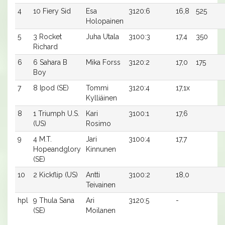
4
10 Fiery Sid
Esa
3120:6
16,8
525
Holopainen
5
3 Rocket
Juha Utala
3100:3
17,4
350
Richard
6
6 Sahara B
Mika Forss
3120:2
17,0
175
Boy
7
8 Ipod (SE)
Tommi
3120:4
17,1x
Kylliäinen
8
1 Triumph U.S.
Kari
3100:1
17,6
(US)
Rosimo
9
4 M.T.
Jari
3100:4
17,7
Hopeandglory
Kinnunen
(SE)
10
2 Kickflip (US)
Antti
3100:2
18,0
Teivainen
hpl
9 Thula Sana
Ari
3120:5
-
(SE)
Moilanen