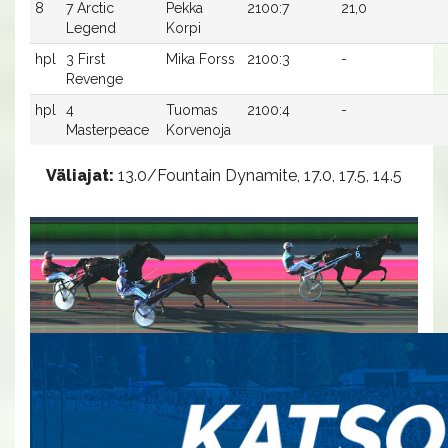
8
7 Arctic
Pekka
2100:7
21,0
Legend
Korpi
hpl
3 First
Mika Forss
2100:3
-
Revenge
hpl
4
Tuomas
2100:4
-
Masterpeace
Korvenoja
Väliajat:
13.0/Fountain Dynamite, 17.0, 17.5, 14.5