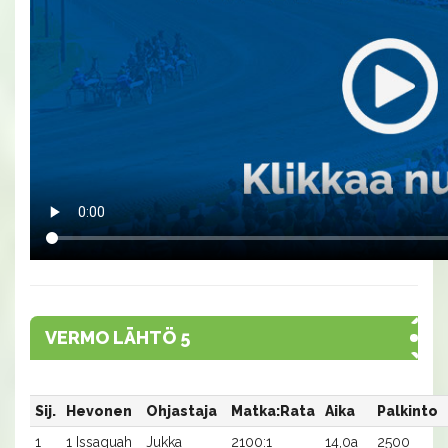
VERMO LÄHTÖ 5
Sij.
Hevonen
Ohjastaja
Matka:Rata
Aika
Palkinto
1
1 Issaquah
Jukka
2100:1
14,0a
2500