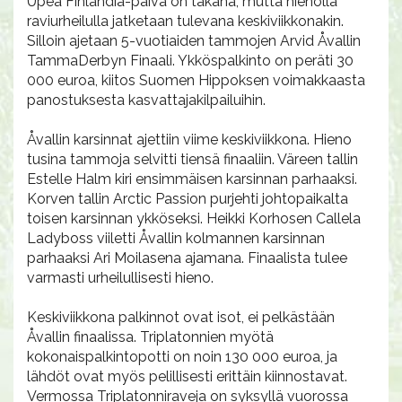
Upea Finlandia-päivä on takana, mutta hienolla
raviurheilulla jatketaan tulevana keskiviikkonakin.
Silloin ajetaan 5-vuotiaiden tammojen Arvid Åvallin
TammaDerbyn Finaali. Ykköspalkinto on peräti 30
000 euroa, kiitos Suomen Hippoksen voimakkaasta
panostuksesta kasvattajakilpailuihin.
Åvallin karsinnat ajettiin viime keskiviikkona. Hieno
tusina tammoja selvitti tiensä finaaliin. Väreen tallin
Estelle Halm kiri ensimmäisen karsinnan parhaaksi.
Korven tallin Arctic Passion purjehti johtopaikalta
toisen karsinnan ykköseksi. Heikki Korhosen Callela
Ladyboss viiletti Åvallin kolmannen karsinnan
parhaaksi Ari Moilasena ajamana. Finaalista tulee
varmasti urheilullisesti hieno.
Keskiviikkona palkinnot ovat isot, ei pelkästään
Åvallin finaalissa. Triplatonnien myötä
kokonaispalkintopotti on noin 130 000 euroa, ja
lähdöt ovat myös pelillisesti erittäin kiinnostavat.
Vermossa Triplatonniraveja on syksyllä vuorossa