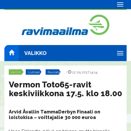
Navig
VALIKKO
Navig
Vermo
Uutinen
Ravirata
|
12.05.2017 14:14
Vermon Toto65-ravit
keskiviikkona 17.5. klo 18.00
Arvid Åvallin TammaDerbyn Finaali on
loistokisa – voittajalle 30 000 euroa