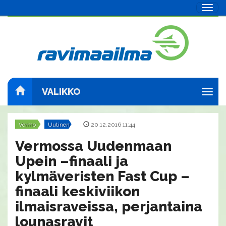
Navig
VALIKKO
Navig
Vermo
Uutinen
|
20.12.2016 11:44
Vermossa Uudenmaan
Upein –finaali ja
kylmäveristen Fast Cup –
finaali keskiviikon
ilmaisraveissa, perjantaina
lounasravit