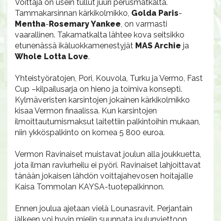
Voittaja on usein tullut juuri perusmatkalta.
Tammakarsinnan kärkikolmikko,
Golda Paris
-
Mentha
-
Rosemary Yankee
, on varmasti
vaarallinen. Takamatkalta lähtee kova seitsikko
etunenässä ikäluokkamenestyjät
MAS Archie
ja
Whole Lotta Love
.
Yhteistyöratojen, Pori, Kouvola, Turku ja Vermo, Fast
Cup –kilpailusarja on hieno ja toimiva konsepti.
Kylmäveristen karsintojen jokainen kärkikolmikko
kisaa Vermon finaalissa. Kun karsintojen
ilmoittautumismaksut laitettiin palkintoihin mukaan,
niin ykköspalkinto on komea 5 800 euroa.
Vermon Ravinaiset muistavat joulun alla joukkuetta,
jota ilman raviurheilu ei pyöri. Ravinaiset lahjoittavat
tänään jokaisen lähdön voittajahevosen hoitajalle
Kaisa Tommolan KAYSA-tuotepalkinnon.
Ennen joulua ajetaan vielä Lounasravit. Perjantain
jälkeen voi hyvin mielin suunnata joulunviettoon. .