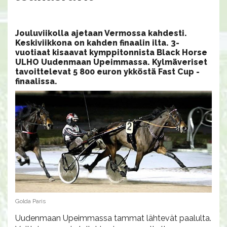
Jouluviikolla ajetaan Vermossa kahdesti.
Keskiviikkona on kahden finaalin ilta. 3-
vuotiaat kisaavat kymppitonnista Black Horse
ULHO Uudenmaan Upeimmassa. Kylmäveriset
tavoittelevat 5 800 euron ykköstä Fast Cup -
finaalissa.
Golda Paris
Uudenmaan Upeimmassa tammat lähtevät paalulta.