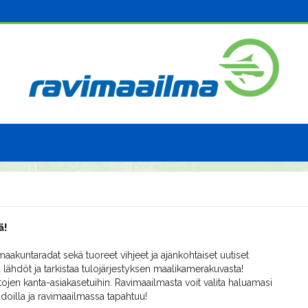
ä!
aakuntaradat sekä tuoreet vihjeet ja ajankohtaiset uutiset
 lähdöt ja tarkistaa tulojärjestyksen maalikamerakuvasta!
ojen kanta-asiakasetuihin. Ravimaailmasta voit valita haluamasi
radoilla ja ravimaailmassa tapahtuu!