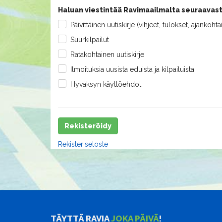
Haluan viestintää Ravimaailmalta seuraavast
Päivittäinen uutiskirje (vihjeet, tulokset, ajankohta
Suurkilpailut
Ratakohtainen uutiskirje
Ilmoituksia uusista eduista ja kilpailuista
Hyväksyn käyttöehdot
Rekisteröidy
Rekisteriseloste
TÄYTTÄ RAVIA
JOKA PÄIVÄ
!