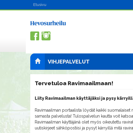
Etusivu
VIHJEPALVELUT
Tervetuloa Ravimaailmaan!
Liity Ravimaailman käyttäjäksi ja pysy kärryill
Ravimaailman portaalista löydät kaikki suomalaiset m
samasta palvelusta! Tulospalvelun kautta voit katsoa
Ravimaailman käyttäjänä olet myös oikeutettu ravirat
uutiskirjeet sähköpostiisi ja pysyt kärryillä mitä ravi