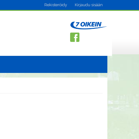
Rekisteröidy
Kirjaudu sisään