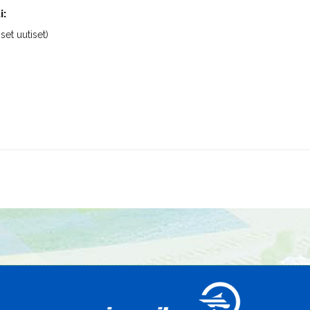
i:
iset uutiset)