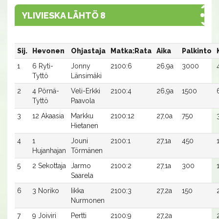
YLIVIESKA LÄHTÖ 8
Sij.
Hevonen
Ohjastaja
Matka:Rata
Aika
Palkinto
1
6 Ryti-
Jonny
2100:6
26,9a
3000
Tyttö
Länsimäki
2
4 Pörnä-
Veli-Erkki
2100:4
26,9a
1500
Tyttö
Paavola
3
12 Akaasia
Markku
2100:12
27,0a
750
Hietanen
4
1
Jouni
2100:1
27,1a
450
Hujanhajan
Törmänen
5
2 Sekottaja
Jarmo
2100:2
27,1a
300
Saarela
6
3 Noriko
Iikka
2100:3
27,2a
150
Nurmonen
7
9 Joiviri
Pertti
2100:9
27,2a