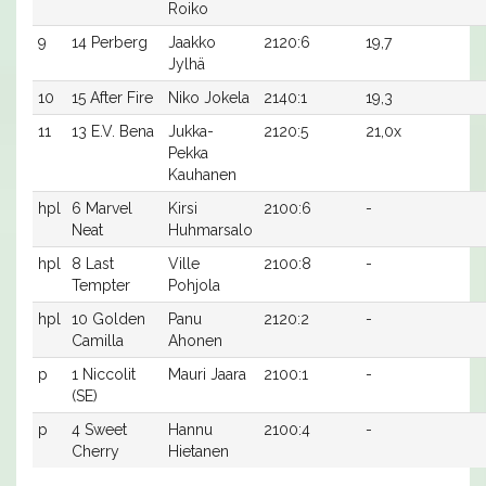
Roiko
9
14 Perberg
Jaakko
2120:6
19,7
Jylhä
10
15 After Fire
Niko Jokela
2140:1
19,3
11
13 E.V. Bena
Jukka-
2120:5
21,0x
Pekka
Kauhanen
hpl
6 Marvel
Kirsi
2100:6
-
Neat
Huhmarsalo
hpl
8 Last
Ville
2100:8
-
Tempter
Pohjola
hpl
10 Golden
Panu
2120:2
-
Camilla
Ahonen
p
1 Niccolit
Mauri Jaara
2100:1
-
(SE)
p
4 Sweet
Hannu
2100:4
-
Cherry
Hietanen