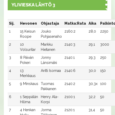
YLIVIESKA LÄHTÖ 3
Sij.
Hevonen
Ohjastaja
Matka:Rata
Aika
Palkint
1
15 Keisun
Jouko
2160:2
28,0
2250
Roope
Pohjasenaho
2
10
Markku
2140:3
29,1
3000
Volsuritar
Hietanen
3
8 Päivän
Jonny
2140:1
29,3
250
Pokeri
Länsimäki
4
13
Antti Isomaa
2140:6
30,0
150
Merkkaus
5
9 Minskaus
Tuomas
2140:2
30,3x
100
Pakkanen
6
1 Seppälän
Henry Ala-
2100:1
32,2
50
Hilima
Korpi
7
4 Henkan
Jorma
2120:1
31,4
50