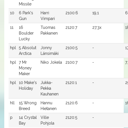
Missile
10
6 Park's
Harri
2100:6
19,1
6
Gun
Vimpari
11
16
Tuomas
2120:7
27,3x
1
Boulder
Pakkanen
Lucky
hpl
5 Absolut
Jonny
2100:5
-
1
Arctica
Länsimäki
hpl
7 Mr
Niko Jokela
2100:7
-
7
Money
Maker
hpl
10 Make's
Jukka-
2120:1
-
2
Holiday
Pekka
Kauhanen
hll
15 Wrong
Hannu
2120:6
-
1
Breed
Hietanen
p
14 Crystal
Ville
2120:5
-
Bay
Pohjola