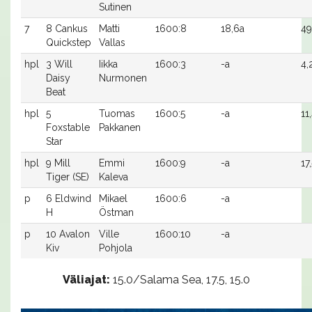
Sutinen
7
8 Cankus
Matti
1600:8
18,6a
49
Quickstep
Vallas
hpl
3 Will
Iikka
1600:3
-a
4,
Daisy
Nurmonen
Beat
hpl
5
Tuomas
1600:5
-a
11
Foxstable
Pakkanen
Star
hpl
9 Mill
Emmi
1600:9
-a
17
Tiger (SE)
Kaleva
p
6 Eldwind
Mikael
1600:6
-a
H
Östman
p
10 Avalon
Ville
1600:10
-a
Kiv
Pohjola
Väliajat:
15.0/Salama Sea, 17.5, 15.0