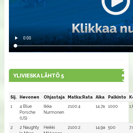
YLIVIESKA LÄHTÖ 5
Sij.
Hevonen
Ohjastaja
Matka:Rata
Aika
Palkinto
K
1
4 Blue
Iikka
2100:4
14,7a
1000
1,
Porsche
Nurmonen
(US)
2
2 Naughty
Heikki
2100:2
14,9a
500
7