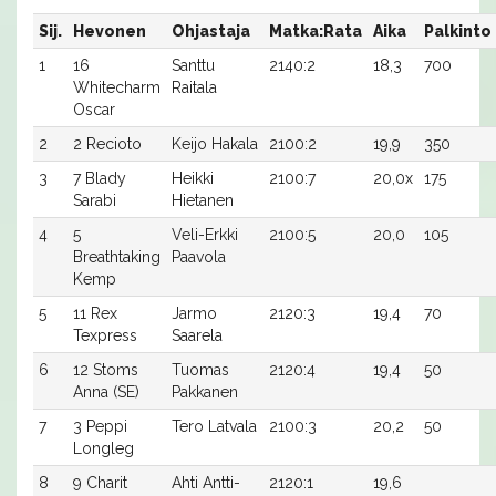
Sij.
Hevonen
Ohjastaja
Matka:Rata
Aika
Palkinto
1
16
Santtu
2140:2
18,3
700
Whitecharm
Raitala
Oscar
2
2 Recioto
Keijo Hakala
2100:2
19,9
350
3
7 Blady
Heikki
2100:7
20,0x
175
Sarabi
Hietanen
4
5
Veli-Erkki
2100:5
20,0
105
Breathtaking
Paavola
Kemp
5
11 Rex
Jarmo
2120:3
19,4
70
Texpress
Saarela
6
12 Stoms
Tuomas
2120:4
19,4
50
Anna (SE)
Pakkanen
7
3 Peppi
Tero Latvala
2100:3
20,2
50
Longleg
8
9 Charit
Ahti Antti-
2120:1
19,6