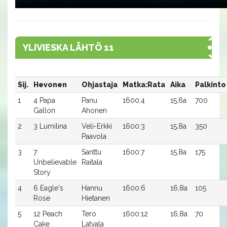
YLIVIESKA LÄHTÖ 11
Sij.
Hevonen
Ohjastaja
Matka:Rata
Aika
Palkinto
1
4 Papa
Panu
1600:4
15,6a
700
Gallon
Ahonen
2
3 Lumilina
Veli-Erkki
1600:3
15,8a
350
Paavola
3
7
Santtu
1600:7
15,8a
175
Unbelievable
Raitala
Story
4
6 Eagle's
Hannu
1600:6
16,8a
105
Rose
Hietanen
5
12 Peach
Tero
1600:12
16,8a
70
Cake
Latvala