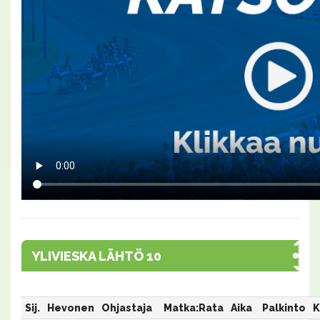
YLIVIESKA LÄHTÖ 10
Sij.
Hevonen
Ohjastaja
Matka:Rata
Aika
Palkinto
K