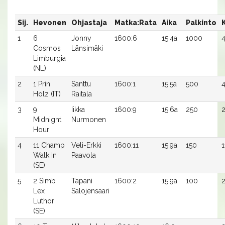
Sij.
Hevonen
Ohjastaja
Matka:Rata
Aika
Palkinto
1
6
Jonny
1600:6
15,4a
1000
4
Cosmos
Länsimäki
Limburgia
(NL)
2
1 Prin
Santtu
1600:1
15,5a
500
4
Holz (IT)
Raitala
3
9
Iikka
1600:9
15,6a
250
2
Midnight
Nurmonen
Hour
4
11 Champ
Veli-Erkki
1600:11
15,9a
150
1
Walk In
Paavola
(SE)
5
2 Simb
Tapani
1600:2
15,9a
100
2
Lex
Salojensaari
Luthor
(SE)