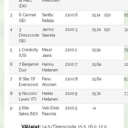
la Marc
Mikkonen
(DK)
3
6 Carmel
Santtu
2100:6
15,1a
250
25
(SE)
Raitala
4
3
Jarmo
2100:3
15,2a
150
3
Dresscode
Saarela
(SE)
5
1 Credicity
Mauri
2100:1
15,5a
7,
(US)
Jaara
6
7 Benjamin
Hannu
2100:7
15,6a
1
Duo
Hietanen
7
8 Star Of
Panu
2100:8
15,6a
9
Everwood
Ahonen
8
9 Niccolo'
Heikki
2100:9
15,7a
7,
Lavec (IT)
Hietanen
p
5 Rite
Veli-Erkki
2100:5
-a
Sakra (NO)
Paavola
Väliajat:
14.5/Dresscode, 15.5, 16.0, 12.0