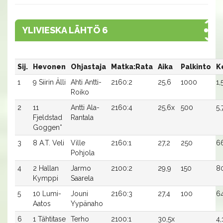
YLIVIESKA LÄHTÖ 6
Sij.
Hevonen
Ohjastaja
Matka:Rata
Aika
Palkinto
K
1
9 Siirin Älli
Ahti Antti-
2160:2
25,6
1000
1,
Roiko
2
11
Antti Ala-
2160:4
25,6x
500
5,
Fjeldstad
Rantala
Goggen*
3
8 A.T. Veli
Ville
2160:1
27,2
250
6
Pohjola
4
2 Hallan
Jarmo
2100:2
29,9
150
80
Kymppi
Saarela
5
10 Lumi-
Jouni
2160:3
27,4
100
64
Aatos
Yypänaho
6
1 Tähtitase
Terho
2100:1
30,5x
4,