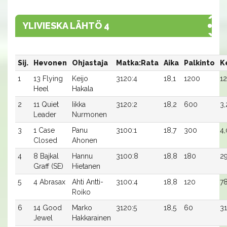
YLIVIESKA LÄHTÖ 4
Sij.
Hevonen
Ohjastaja
Matka:Rata
Aika
Palkinto
K
1
13 Flying
Keijo
3120:4
18,1
1200
12
Heel
Hakala
2
11 Quiet
Iikka
3120:2
18,2
600
3,
Leader
Nurmonen
3
1 Case
Panu
3100:1
18,7
300
4,
Closed
Ahonen
4
8 Bajkal
Hannu
3100:8
18,8
180
2
Graff (SE)
Hietanen
5
4 Abrasax
Ahti Antti-
3100:4
18,8
120
78
Roiko
6
14 Good
Marko
3120:5
18,5
60
31
Jewel
Hakkarainen