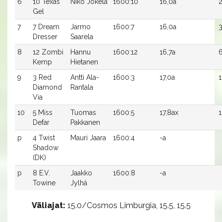
6
10 Texas
Niko Jokela
1600:10
16,0a
2
Gel
7
7 Dream
Jarmo
1600:7
16,0a
3
Dresser
Saarela
8
12 Zombi
Hannu
1600:12
16,7a
6
Kemp
Hietanen
9
3 Red
Antti Ala-
1600:3
17,0a
1
Diamond
Rantala
Via
10
5 Miss
Tuomas
1600:5
17,8ax
1
Defar
Pakkanen
p
4 Twist
Mauri Jaara
1600:4
-a
Shadow
(DK)
p
8 E.V.
Jaakko
1600:8
-a
Towine
Jylhä
Väliajat:
15.0/Cosmos Limburgia, 15.5, 15.5