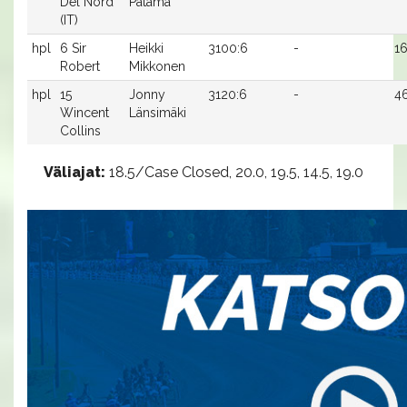
Del Nord
Patama
(IT)
hpl
6 Sir
Heikki
3100:6
-
16
Robert
Mikkonen
hpl
15
Jonny
3120:6
-
4
Wincent
Länsimäki
Collins
Väliajat:
18.5/Case Closed, 20.0, 19.5, 14.5, 19.0