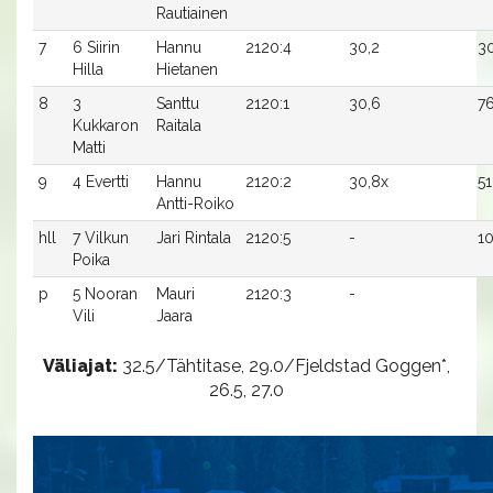
Rautiainen
7
6 Siirin
Hannu
2120:4
30,2
3
Hilla
Hietanen
8
3
Santtu
2120:1
30,6
76
Kukkaron
Raitala
Matti
9
4 Evertti
Hannu
2120:2
30,8x
51
Antti-Roiko
hll
7 Vilkun
Jari Rintala
2120:5
-
1
Poika
p
5 Nooran
Mauri
2120:3
-
Vili
Jaara
Väliajat:
32.5/Tähtitase, 29.0/Fjeldstad Goggen*,
26.5, 27.0