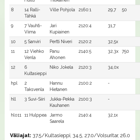
Huilu
Tiilikainen
8
14 Ralli-
Ville Pohjola
2160:1
29,7
50
Tähkä
9
7 Vauhti-
Jari
2120:4
31,7
Viima
Kupiainen
10
5 Sanviri
Pertti Niveri
2120:2
32,5x
11
12 Viehko
Panu
2140:5
32,3x
750
Venla
Ahonen
12
6
Niko Jokela
2120:3
34,0x
Kultasieppi
hpl
2
Hannu
2100:2
-
Taksvenla
Hietanen
hll
3 Suvi-Siiri
Jukka-Pekka
2100:3
-
Kauhanen
hlo11
11 Hulppea
Jarmo
2140:4
32,1x
Saarela
Väliajat:
37.5/Kultasieppi, 34.5, 27.0/Volsuritar, 26.0