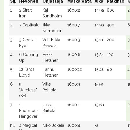
Sij.
Hevonen
Ohjastaja
Matka:Rata
Aika
Palkinto
K
1
2 Strait
Kaj
1600:2
14,9a
800
2
Iron
Sundholm
2
7 Captivate
Iikka
1600:7
14,9a
400
6
Nurmonen
3
3 Crystal
Veli-Erkki
1600:3
15,1a
200
3
Eye
Paavola
4
6 Coming
Heikki
1600:6
15,2a
120
3
Up
Hietanen
5
12 Faros
Hannu
1600:12
15,4a
80
4
Lloyd
Hietanen
6
9
Ville
1600:9
15,5a
1
Wireless*
Pohjola
(SE)
7
1
Jussi
1600:1
15,6a
2
Enormous
Räihälä
Hangover
hll
4 Magical
Niko Jokela
1600:4
-a
1