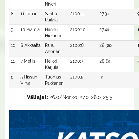
Niveri
8
11 Tohari
Santtu
2100:11
27,3a
Raitala
9
10 Pramia
Hannu
2100:10
27,4a
Hietanen
10
8 Akkaatta
Panu
2100:8
28,3ax
Ahonen
11
7 Meliisi
Heikki
2100:7
28,6a
Karjula
p
5 Hissun
Tuomas
2100:5
-a
Virva
Pakkanen
Väliajat:
26.0/Noriko, 27.0, 28.0, 25.5