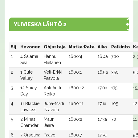
YLIVIESKA LÄHTÖ 2
Sij.
Hevonen
Ohjastaja
Matka:Rata
Aika
Palkinto
Ke
1
4 Salama
Hannu
1600:4
16,4a
700
2,
Sea
Hietanen
2
1 Cute
Veli-Erkki
1600:1
16,9a
350
9,
Valley
Paavola
3
12 Spicy
Ahti Antti-
1600:12
17,0a
175
15
Day
Roiko
4
11 Blackie
Juha-Matti
1600:11
17,1a
105
12
Lawless
Paavola
5
2 Minas
Mauri
1600:2
17,3a
70
11
Chamdar
Jaara
6
7 Orsolina
Paavo
1600:7
17,7a
98