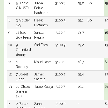
7
5 Björne
Jukka-
3100:5
19,0
60
19
C.K. (SE)
Pekka
Kauhanen
8
3 Golden
Heikki
3100:3
19,1
60
2
Sky
Hietanen
9
12 Bad
Santtu
3120:3
18,7
16
Boy Press
Raitala
10
9
Sari Fors
3100:9
19,2
13
Grainfield
Benny
11
10
Mauri Jaara
3120:1
18,7
6,
Rooney
12
7 Sweet
Jarmo
3100:7
19,4
27
Linda
Saarela
13
16 Olsbo
Tapio Kalaja
3120:7
19,1
6
Shakira
(SE)
k
2 Pulce
Sanni
3100:2
-
8