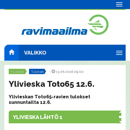
Navig
VALIKKO
Navig
Ylivieska
Tulokset
|
13.06.2016 09:00
Ylivieska Toto65 12.6.
Ylivieskan Toto65-ravien tulokset
sunnuntailta 12.6.
YLIVIESKA LÄHTÖ 1