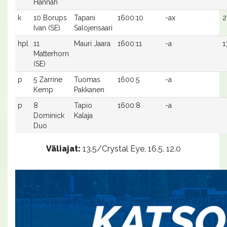
Hannah
k
10 Borups
Tapani
1600:10
-ax
2
Ivan (SE)
Salojensaari
hpl
11
Mauri Jaara
1600:11
-a
1
Matterhorn
(SE)
p
5 Zarrine
Tuomas
1600:5
-a
Kemp
Pakkanen
p
8
Tapio
1600:8
-a
Dominick
Kalaja
Duo
Väliajat:
13.5/Crystal Eye, 16.5, 12.0