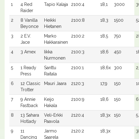
1
4 Red
Tapio Kalaja
2100:4
18,1
3000
3
Raider
2
8 Vanilla
Heikki
2100:8
18,3
1500
5
Beyonce
Hietanen
3
2 E.V.
Marko
2100:2
18,5
750
2
Jace
Hakkarainen
4
3 Amex
Iikka
2100:3
18,6
450
1
Nurmonen
5
1 Ready
Santtu
2100:1
18,6x
300
2
Press
Raitala
6
12 Classic
Mauri Jaara
2120:3
17,9
150
1
Trotter
7
9 Annie
Keijo
2100:9
18,6
150
6
Fastback
Hakala
8
13 Sahara
Veli-Erkki
2120:4
18,3x
150
5
Hotlady
Paavola
9
11
Jarmo
2120:2
18,3x
3
Dancing
Saarela