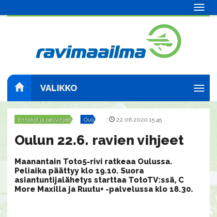
Navig
VALIKKO
Navig
Ennakot ja pelivihjeet
Oulu
|
22.06.2020 15:45
Oulun 22.6. ravien vihjeet
Maanantain Toto5-rivi ratkeaa Oulussa.
Peliaika päättyy klo 19.10. Suora
asiantuntijalähetys starttaa TotoTV:ssä, C
More Maxilla ja Ruutu+ -palvelussa klo 18.30.