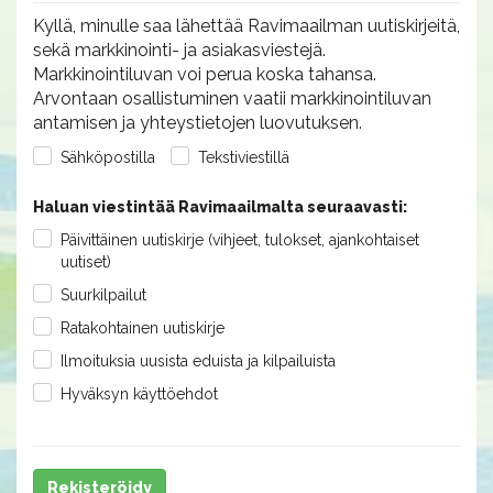
Kyllä, minulle saa lähettää Ravimaailman uutiskirjeitä,
sekä markkinointi- ja asiakasviestejä.
Markkinointiluvan voi perua koska tahansa.
Arvontaan osallistuminen vaatii markkinointiluvan
antamisen ja yhteystietojen luovutuksen.
Sähköpostilla
Tekstiviestillä
Haluan viestintää Ravimaailmalta seuraavasti:
Päivittäinen uutiskirje (vihjeet, tulokset, ajankohtaiset
uutiset)
Suurkilpailut
Ratakohtainen uutiskirje
Ilmoituksia uusista eduista ja kilpailuista
Hyväksyn käyttöehdot
Rekisteröidy