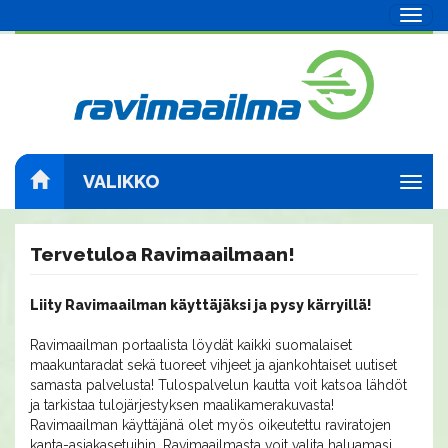
Navig
VALIKKO
Navig
Tervetuloa Ravimaailmaan!
Liity Ravimaailman käyttäjäksi ja pysy kärryillä!
Ravimaailman portaalista löydät kaikki suomalaiset
maakuntaradat sekä tuoreet vihjeet ja ajankohtaiset uutiset
samasta palvelusta! Tulospalvelun kautta voit katsoa lähdöt
ja tarkistaa tulojärjestyksen maalikamerakuvasta!
Ravimaailman käyttäjänä olet myös oikeutettu raviratojen
kanta-asiakasetuihin. Ravimaailmasta voit valita haluamasi