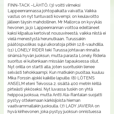
FINN-TACK –LÄHTÖ. (3) voitti viimeksi
Lappeenrannassa johtopaikalta vaivatta. Vaikka
vastus on nyt tuntuvasti kovempi, on keulavoitto
jälleen täysin mahdollinen. Mr Mallorca on kyvykäs
hevonen, ja jo Lappeenrannan voittoa edeltäneet
kaksi kilpailua kertoivat nousuvireestä, vaikka niistä ei
vielä menestystä herunutkaan. Turussakin
päätöspuolikas sujui ulkoratoja pitkin 12,8-vauhdilla.
(11) LONELY RIDER teki Turussa johtavan rinnalta
sinänsä hyvän juoksun, mutta parasta Lonely Rideria
suoritus ei kuitenkaan missään tapauksessa ollut.
Nyt oriilla on startti alla, joten suorituskin lienee
selvästi tehokkaampi. Kun matkakin puoltaa, kuuluu
Mika Forssin ajokki kaikille lapuille. (8) LÖTEN’S
ANSELM eteni Teivossa 2. sisältä 400 metrin kirillä
pirteästi ykköseksi. Nyt luvassa tuskin on yhtä
helppoa juoksua, mutta Antti Ala-Rantalan suojatti
pystyy ottelemaan kärkisijoista hieman
vaativammallakin juoksulla. (7) LADY JAVIERA on
hyvä kirihevonen, joka pystyy juoksun onnistuessa