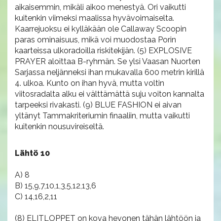
aikaisemmin, mikäli aikoo menestyä. Ori vaikutti
kuitenkin viimeksi maalissa hyvävoimaiselta.
Kaarrejuoksu ei kylläkään ole Callaway Scoopin
paras ominaisuus, mikä voi muodostaa Porin
kaarteissa ulkoradoilla riskitekijän. (5) EXPLOSIVE
PRAYER aloittaa B-ryhmän. Se ylsi Vaasan Nuorten
Sarjassa neljänneksi ihan mukavalla 600 metrin kirillä
4. ulkoa. Kunto on ihan hyvä, mutta voltin
viitosradalta alku ei välttämättä suju voiton kannalta
tarpeeksi rivakasti. (9) BLUE FASHION ei aivan
yltänyt Tammakriteriumin finaaliin, mutta vaikutti
kuitenkin nousuvireiseltä.
Lähtö 10
A) 8
B) 15,9,7,10,1,3,5,12,13,6
C) 14,16,2,11
(8) ELITLOPPET on kova hevonen tähän lähtöön ja