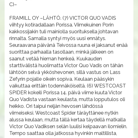
C)–
FRAMILL OY –LÄHTÖ. (7) VICTOR QUO VADIS
viihtyy kotiradallaan Porissa. Viimekuinen Porin
kakkossijakin tuli mainiolla suorituksella johtavan
rinnalta. Samalla syntyi myös uusi ennätys.
Seuraavana päivänä Teivossa ruuna ei jaksanut enää
suorittaa parhaalla tasollaan, minkä jälkeen on
saanut vetää hieman henkeä. Kuukauden
starttivälistä huolimatta Victor Quo Vadis on tähän
lähtöön selvä ykköshevonen, sillä vastus on Lass
Zefyrin pojalle oikein sopiva. Keulaan pääsykin
vaikuttaa erittäin todennäköiseltä. (6) WESTCOAST
SPIDER kokeili Porissa 14. päivä viime kuuta Victor
Quo Vadista vastaan keulasta, mutta lopputulos oli
heikko. Ori taipui neljän hevosen lähdössä
viimeiseksi. Westcoast Spider täräyttänee nytkin
alussa keulaan, mutta tällä kertaa täydellä matkalla
Victor Quo Vadiksen selän luulisi kelpaavan ilomielin.
Tempo saattaa olla jatkossa hyvinkin maltillista,