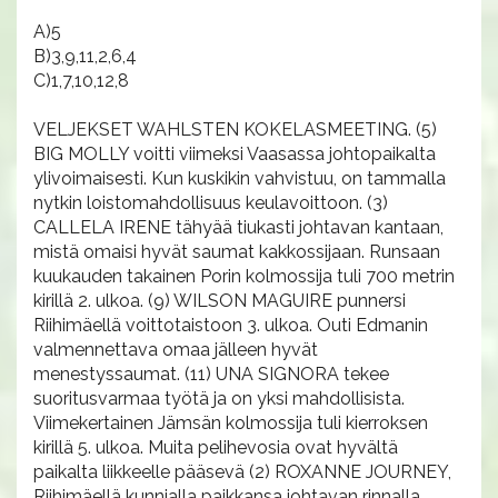
A)5
B)3,9,11,2,6,4
C)1,7,10,12,8
VELJEKSET WAHLSTEN KOKELASMEETING. (5)
BIG MOLLY voitti viimeksi Vaasassa johtopaikalta
ylivoimaisesti. Kun kuskikin vahvistuu, on tammalla
nytkin loistomahdollisuus keulavoittoon. (3)
CALLELA IRENE tähyää tiukasti johtavan kantaan,
mistä omaisi hyvät saumat kakkossijaan. Runsaan
kuukauden takainen Porin kolmossija tuli 700 metrin
kirillä 2. ulkoa. (9) WILSON MAGUIRE punnersi
Riihimäellä voittotaistoon 3. ulkoa. Outi Edmanin
valmennettava omaa jälleen hyvät
menestyssaumat. (11) UNA SIGNORA tekee
suoritusvarmaa työtä ja on yksi mahdollisista.
Viimekertainen Jämsän kolmossija tuli kierroksen
kirillä 5. ulkoa. Muita pelihevosia ovat hyvältä
paikalta liikkeelle pääsevä (2) ROXANNE JOURNEY,
Riihimäellä kunnialla paikkansa johtavan rinnalla