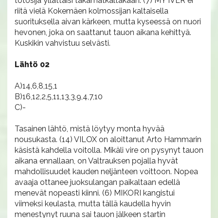
totosija yllättäisi takamatkaltakaan. (7) MY IVER ei
riitä vielä Kokemäen kolmossijan kaltaisella
suorituksella aivan kärkeen, mutta kyseessä on nuori
hevonen, joka on saattanut tauon aikana kehittyä.
Kuskikin vahvistuu selvästi.
Lähtö 02
A)14,6,8,15,1
B)16,12,2,5,11,13,3,9,4,7,10
C)-
Tasainen lähtö, mistä löytyy monta hyvää
nousukasta. (14) VILOX on aloittanut Arto Hammarin
käsistä kahdella voitolla. Mikäli vire on pysynyt tauon
aikana ennallaan, on Valtrauksen pojalla hyvät
mahdollisuudet kauden neljänteen voittoon. Nopea
avaaja ottanee juoksulangan paikaltaan edellä
menevät nopeasti kiinni. (6) MIKORI kangistui
viimeksi keulasta, mutta tällä kaudella hyvin
menestynyt ruuna sai tauon jälkeen startin