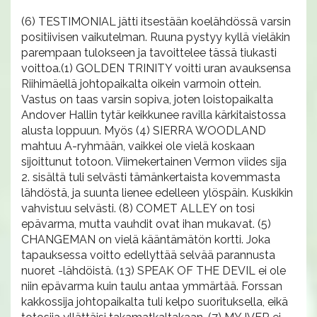
(6) TESTIMONIAL jätti itsestään koelähdössä varsin
positiivisen vaikutelman. Ruuna pystyy kyllä vieläkin
parempaan tulokseen ja tavoittelee tässä tiukasti
voittoa.(1) GOLDEN TRINITY voitti uran avauksensa
Riihimäellä johtopaikalta oikein varmoin ottein.
Vastus on taas varsin sopiva, joten loistopaikalta
Andover Hallin tytär keikkunee ravilla kärkitaistossa
alusta loppuun. Myös (4) SIERRA WOODLAND
mahtuu A-ryhmään, vaikkei ole vielä koskaan
sijoittunut totoon. Viimekertainen Vermon viides sija
2. sisältä tuli selvästi tämänkertaista kovemmasta
lähdöstä, ja suunta lienee edelleen ylöspäin. Kuskikin
vahvistuu selvästi. (8) COMET ALLEY on tosi
epävarma, mutta vauhdit ovat ihan mukavat. (5)
CHANGEMAN on vielä kääntämätön kortti. Joka
tapauksessa voitto edellyttää selvää parannusta
nuoret -lähdöistä. (13) SPEAK OF THE DEVIL ei ole
niin epävarma kuin taulu antaa ymmärtää. Forssan
kakkossija johtopaikalta tuli kelpo suorituksella, eikä