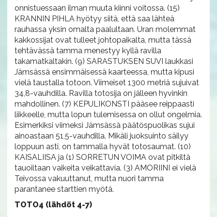
onnistuessaan ilman muuta kiinni voitossa. (15)
KRANNIN PIHLA hyötyy siitä, että saa lähteä
rauhassa yksin omalta paalultaan. Uran molemmat
kakkossijat ovat tulleet johtopaikalta, mutta tässä
tehtävässä tamma menestyy kyllä ravilla
takamatkaltakin. (9) SARASTUKSEN SUVI laukkasi
Jämsässä ensimmäisessä kaarteessa, mutta kipusi
vielä taustalla totoon. Viimeiset 1300 metriä sujuivat
34,8-vauhdilla. Ravilla totosija on jälleen hyvinkin
mahdollinen. (7) KEPULIKONSTI pääsee reippaasti
liikkeelle, mutta lopun tulemisessa on ollut ongelmia.
Esimerkiksi viimeksi Jämsässä päätöspuolikas sujui
ainoastaan 51,5-vauhdilla. Mikäli juoksuinto säilyy
loppuun asti, on tammalla hyvät totosaumat. (10)
KAISALIISA ja (1) SORRETUN VOIMA ovat pitkiltä
tauoiltaan vaikeita veikattavia. (3) AMORIINI ei vielä
Teivossa vakuuttanut, mutta nuori tamma
parantanee starttien myötä.
TOTO4 (lähdöt 4-7)