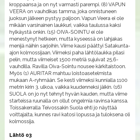
kroppaansa ja on nyt varmasti parempi. (8) VAPUN
VEERA on vauhdikas tamma, joka onnistuneen
juoksun jälkeen pystyy paljoon. Vapun Veera ei ole
mikään varsinainen laukkuri, vaikka taulussa kaksi
hylkäystä onkin. (15) OIVA-SOINTU ei ole
menestynyt hetkeen, mutta kyseessä on lahjakas
menijä näihin sarjoihin. Viime kausi päättyi Satakunta-
ajon kolmossijaan. Viimeksi paha lähtölaukka pilasi
pelin, mutta viimeiset 1500 metriä sujuivat 25,6-
vauhdilla. Ravilla Oiva-Sointu nousee kärkitaistoon.
Myös (1) AURITAR mahtuu loistoasetelmista
mukaan A-ryhmään. Se kesti viimeksi kunnialla 1100
metrin kirin 3. ulkoa, vaikka kuudenneksi jäikin. (16)
SUOLA on jo nyt tehnyt hyvän kauden, mutta viime
starteissa ruunalla on ollut ongelmia ravinsa kanssa.
Toissakerralla Teivossakin Suola ehti jo näyttää
voittajalta, kunnes ravi katosi lopussa ja tuloksena oli
kolmossija.
Lähtö 03