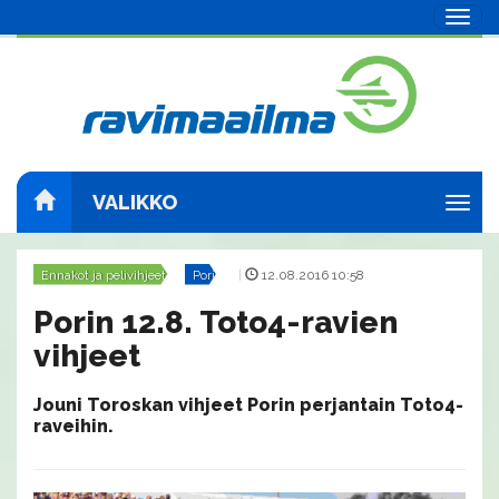
Navig
VALIKKO
Navig
Ennakot ja pelivihjeet
Pori
|
12.08.2016 10:58
Porin 12.8. Toto4-ravien
vihjeet
Jouni Toroskan vihjeet Porin perjantain Toto4-
raveihin.