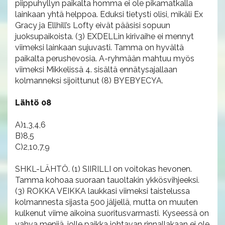
piippuhyllyn paikalta homma ei ole pikamatkalla
lainkaan yhtä helppoa. Eduksi tietysti olisi, mikäli Ex
Gracy ja Ellhill’s Lofty eivät pääsisi sopuun
juoksupaikoista. (3) EXDELLin kirivaihe ei mennyt
viimeksi lainkaan sujuvasti. Tamma on hyvältä
paikalta perushevosia. A-ryhmään mahtuu myös
viimeksi Mikkelissä 4. sisältä ennätysajallaan
kolmanneksi sijoittunut (8) BYEBYECYA.
Lähtö 08
A)1,3,4,6
B)8,5
C)2,10,7,9
SHKL-LÄHTÖ. (1) SIIRILLI on voitokas hevonen.
Tamma kohoaa suoraan tauoltakin ykkösvihjeeksi.
(3) ROKKA VEIKKA laukkasi viimeksi taistelussa
kolmannesta sijasta 500 jäljellä, mutta on muuten
kulkenut viime aikoina suoritusvarmasti. Kyseessä on
vahva menijä, jolle paikka johtavan rinnallakaan ei ole