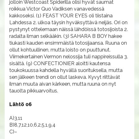
jolloin Westcoast Spiderilla olisi hyvät saumat
roikkua Victor Quo Vadiksen vanavedessä
kakkoseksi. (1) FEAST YOUR EYES oli tiistaina
Lahdessa 2. ulkoa täysin hyväksyttävä neljäs. Ori on
pystynyt ottelemaan näissä lähdöissä totosijoista 2.
radalta ilman selkääkin. (3) SAHARA B BOY hakee
tiukasti kauden ensimmäistä totosijaansa. Ruuna on
ollut kohtuullinen, mutta loisto on puuttunut.
Viimekertainen Vermon nelossija tuli nappireissulla 3.
sisältä. (9) CONFECTIONIER aloitti kautensa
toukokuussa kahdella hyvällä suorituksella, mutta
sen jälkeen trendi on ollut laskeva. Kyvyt riittävät
ilman muuta aivan kärkeen, mutta ruuna on nyt
tauolta pikkuarvoitus.
Lähtö 06
A)3,11
B)8,7,12,10,6,2,5,1,9,4
C)–