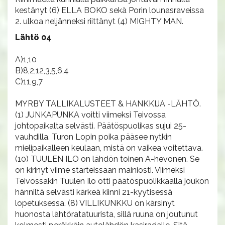
kestänyt (6) ELLA BOKO sekä Porin lounasraveissa
2. ulkoa neljänneksi riittänyt (4) MIGHTY MAN.
Lähtö 04
A)1,10
B)8,2,12,3,5,6,4
C)11,9,7
MYRBY TALLIKALUSTEET & HANKKIJA -LÄHTÖ.
(1) JUNKAPUNKA voitti viimeksi Teivossa
johtopaikalta selvästi. Päätöspuolikas sujui 25-
vauhdilla. Turon Lopin poika pääsee nytkin
mielipaikalleen keulaan, mistä on vaikea voitettava.
(10) TUULEN ILO on lähdön toinen A-hevonen. Se
on kirinyt viime starteissaan mainiosti. Viimeksi
Teivossakin Tuulen Ilo otti päätöspuolikkaalla joukon
hänniltä selvästi kärkeä kiinni 21-kyytisessä
lopetuksessa. (8) VILLIKUNKKU on kärsinyt
huonosta lähtöratatuurista, sillä ruuna on joutunut