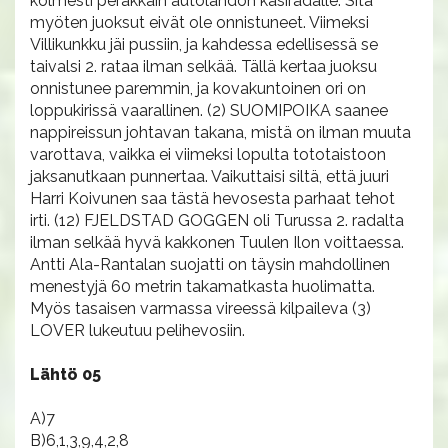
kolmesti peräkkäin autolähdön kasiradalle. Sitä
myöten juoksut eivät ole onnistuneet. Viimeksi
Villikunkku jäi pussiin, ja kahdessa edellisessä se
taivalsi 2. rataa ilman selkää. Tällä kertaa juoksu
onnistunee paremmin, ja kovakuntoinen ori on
loppukirissä vaarallinen. (2) SUOMIPOIKA saanee
nappireissun johtavan takana, mistä on ilman muuta
varottava, vaikka ei viimeksi lopulta tototaistoon
jaksanutkaan punnertaa. Vaikuttaisi siltä, että juuri
Harri Koivunen saa tästä hevosesta parhaat tehot
irti. (12) FJELDSTAD GOGGEN oli Turussa 2. radalta
ilman selkää hyvä kakkonen Tuulen Ilon voittaessa.
Antti Ala-Rantalan suojatti on täysin mahdollinen
menestyjä 60 metrin takamatkasta huolimatta.
Myös tasaisen varmassa vireessä kilpaileva (3)
LOVER lukeutuu pelihevosiin.
Lähtö 05
A)7
B)6,1,3,9,4,2,8