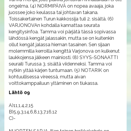
ongelma. (4) NORMIPÄIVÄ on nopea avaaja, joka
juossee joko keulassa tai johtavan takana.
Toissakertainen Turun kakkossija tuli 2. sisältä. (6)
VARJONOVAn kohdalla kannattaa seurata
kengitysinfoa. Tamma voi pärjätä tässä sopivassa
lähdössä kengät jalassakin, mutta se on kuitenkin
ollut kengät jalassa hieman tasainen. Sen sijaan
molemmilla kerroilla kengittä Varjonova on kulkenut
laukkojensa jälkeen mainiosti. (8) SYYS-SONAATTI
seuraili Turussa 3. sisältä viidenneksi. Tamma voi
nytkin yltää kärjen tuntumaan. (5) NOTARIK on
kohtuullisessa vireessä, mutta aivan
voittokamppailuun yltäminen on tiukassa.
Lähtö 09
A)11,1,4,2,15
B)5,9,3,14,6,8,13,7,16,12
C)-