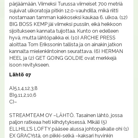
pärjäämään. Viimeksi Turussa viimeiset 700 metriä
sujuivat ulkoratoja pitkin 12,0-vauhdilla, mikä riitti
nostamaan tamman kakkoseksi kaukaa 6. ulkoa. (12)
BIG BOSS KEMP jäi viimeksi pussiin, eikä heikkoon
sijoitukseen kannata tuijottaa. Kunto on edelleen
hyvä, mutta lähtöpaikka ei. (10) ARCHIE PRESS
aloittaa Tom Erikssonin tallista ja on ainakin jatkon
kannalta mielenkiintoinen seurattava. (6) HERMAN
HEEL ja (2) GET GOING GOLDIE ovat merkkejä
isoon revitykseen.
Lähtö 07
A)5,1,4,12,3,8
B)9,11,2,10,6
C)–
STREAMTEAM OY –LÄHTÖ. Tasainen lähtö, jossa
paljon ratkeaa heti kiihdytyksessä. Mikäli (5)
ELLHILL’S LOFTY pääsee alussa johtopaikalle ohi (1)
EX GRACYstä, on piikki-selkä –kaksari hyvinkin