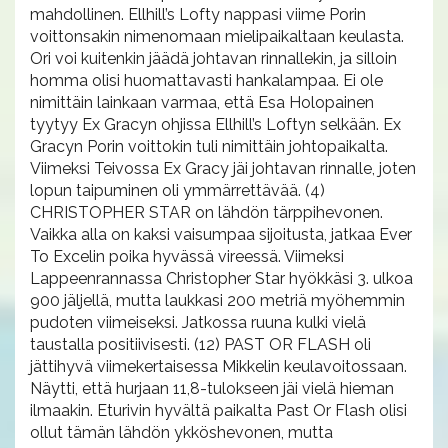
mahdollinen. Ellhill’s Lofty nappasi viime Porin
voittonsakin nimenomaan mielipaikaltaan keulasta.
Ori voi kuitenkin jäädä johtavan rinnallekin, ja silloin
homma olisi huomattavasti hankalampaa. Ei ole
nimittäin lainkaan varmaa, että Esa Holopainen
tyytyy Ex Gracyn ohjissa Ellhill’s Loftyn selkään. Ex
Gracyn Porin voittokin tuli nimittäin johtopaikalta.
Viimeksi Teivossa Ex Gracy jäi johtavan rinnalle, joten
lopun taipuminen oli ymmärrettävää. (4)
CHRISTOPHER STAR on lähdön tärppihevonen.
Vaikka alla on kaksi vaisumpaa sijoitusta, jatkaa Ever
To Excelin poika hyvässä vireessä. Viimeksi
Lappeenrannassa Christopher Star hyökkäsi 3. ulkoa
900 jäljellä, mutta laukkasi 200 metriä myöhemmin
pudoten viimeiseksi. Jatkossa ruuna kulki vielä
taustalla positiivisesti. (12) PAST OR FLASH oli
jättihyvä viimekertaisessa Mikkelin keulavoitossaan.
Näytti, että hurjaan 11,8-tulokseen jäi vielä hieman
ilmaakin. Eturivin hyvältä paikalta Past Or Flash olisi
ollut tämän lähdön ykköshevonen, mutta