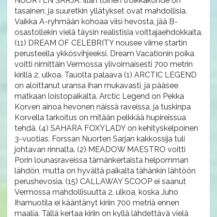
NUORTEN SARJA. Illan toinen troikkakohde on
tasainen, ja suuretkin yllätykset ovat mahdollisia.
Vaikka A-ryhmään kohoaa viisi hevosta, jää B-
osastollekin vielä täysin realistisia voittajaehdokkaita.
(11) DREAM OF CELEBRITY nousee viime startin
perusteella ykkösvihjeeksi. Dream Vacationin poika
voitti nimittäin Vermossa ylivoimaisesti 700 metrin
kirillä 2. ulkoa. Tauolta palaava (1) ARCTIC LEGEND
on aloittanut uransa ihan mukavasti, ja pääsee
matkaan loistopaikalta. Arctic Legend on Pekka
Korven ainoa hevonen näissä raveissa, ja tuskinpa
Korvella tarkoitus on mitään pelkkää hupireissua
tehdä. (4) SAHARA FOXYLADY on kehityskelpoinen
3-vuotias. Forssan Nuorten Sarjan kakkossija tuli
johtavan rinnalta. (2) MEADOW MAESTRO voitti
Porin lounasraveissa tämänkertaista helpomman
lähdön, mutta on hyvältä paikalta tähänkin lähtöön
perushevosia. (15) CALLAWAY SCOOP ei saanut
Vermossa mahdollisuutta 2. ulkoa, koska Juho
Ihamuotila ei kääntänyt kiriin 700 metriä ennen
maalia. Tällä kertaa kiriin on kyllä lähdettävä vielä