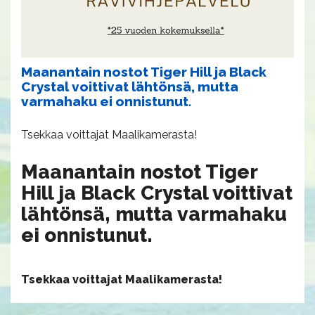
Maanantain nostot Tiger Hill ja Black
Crystal voittivat lähtönsä, mutta
varmahaku ei onnistunut.
Tsekkaa voittajat Maalikamerasta!
Maanantain nostot Tiger
Hill ja Black Crystal voittivat
lähtönsä, mutta varmahaku
ei onnistunut.
Tsekkaa voittajat Maalikamerasta!