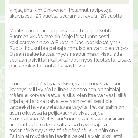
Vihjaajana Kim Sinkkonen. Pelannut ravipelejä
aktiivisesti -25 vuotta, seurannut raveja +25 vuotta.
Maalikamera tarjoaa päivän parhaat pelikohteet
Suomen ykkösraveihin. Vihjeitä satunnaisesti
kakkosraveihin sekä Ruotsiin (Jackpot kiekat ym.).
Ruotsi houkuttaa pelaajia mm. isojen vaihtojen vuoksi.
Osaamisalue kattaa myös naapurimaan kisat, sillä
seuraan päivittäin kaikki lähdöt myös Ruotsista. Lisäksi
pari arvokasta kontaktia käytössä.
Emme pelaa / vihjaa väkisin, vaan ainoastaan kun
"kynnys" ylittyy. Voitollinen pelaaminen on taitolaji.
Määrä ei korvaa laatua ja siksi olen itse vahvasti sillä
linjalla, että joka päivälle ei vain rehellisesti ole
tarpeeksi hyvää pelattavaa tarjolla. Pelikansakin on
usein oikeassa ja pelijakaumat eivät tarjoa
iskunpaikkaa. Mielestäni Suomessa ollaan varsinkin
ammattipelureiden osalta aika hyvin hajulla
todennäköisyyksistä tänä päivänä. Kun näin on =
Tällöin ei myöskään laadita pakettia vain siksi, että