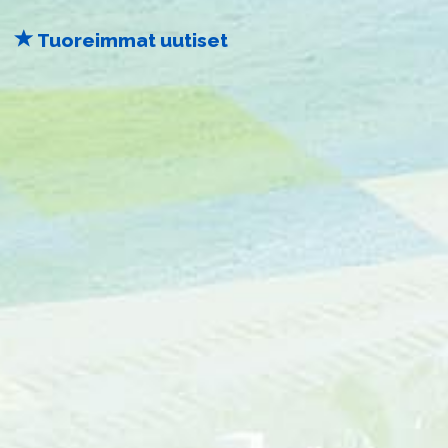
Tuoreimmat uutiset