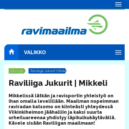
Navig
VALIKKO
Navig
Raviliiga
Raviliiga Jukurit | Mikkeli
Raviliiga Jukurit | Mikkeli
​Mikkelissä lätkän ja ravisportin yhteistyö on
ihan omalla levelillään. Maailman nopeimman
raviradan katsomo on kiinteästi yhteydessä
Viikinkiheimon jäähalliin ja kaksi suurta
urheiluareenaa yhdistyy läpikulkukäytävällä.
Kävele sisään Raviliigan maailmaan!