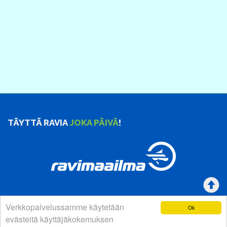
TÄYTTÄ RAVIA
JOKA PÄIVÄ
!
Verkkopalvelussamme käytetään
Ok
YHTEYSTIEDOT
evästeitä käyttäjäkokemuksen
Suomen Hevosurheilulehti Oy