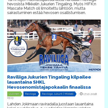
hevosista Mikkelin Jukurien Tingaling. Myös HIFK:n
Mascate Match oli ilmoitettu lähtöön, mutta
sairastuminen estää hevosen osallistumisen.
Raviliiga Jukurien Tingaling kilpailee
lauantaina SHKL
Hevosenomistajapokaalin finaalissa
Uutinen
Raviliiga
Raviliiga Jukurit | Mikkeli
|
17.10.2018
15:13
Lahden Jokimaan raviradalla juostaan lauantaina