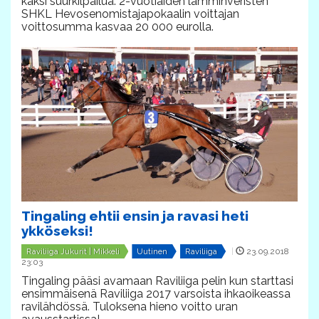
kaksi suurkilpailua. 2-vuotiaiden lämminveristen
SHKL Hevosenomistajapokaalin voittajan
voittosumma kasvaa 20 000 eurolla.
Tingaling ehtii ensin ja ravasi heti
ykköseksi!
Raviliiga Jukurit | Mikkeli
Uutinen
Raviliiga
|
23.09.2018
23:03
Tingaling pääsi avamaan Raviliiga pelin kun starttasi
ensimmäisenä Raviliiga 2017 varsoista ihkaoikeassa
ravilähdössä. Tuloksena hieno voitto uran