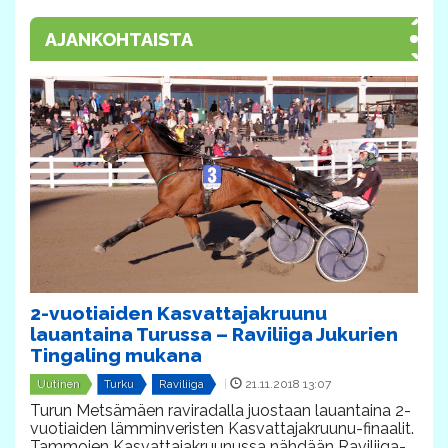
AJANKOHTAISTA
2-vuotiaiden Kasvattajakruunu
lauantaina Turussa – Raviliiga Jukurien
Tingaling mukana
Uutinen
Turku
Raviliiga
|
21.11.2018 13:07
Turun Metsämäen raviradalla juostaan lauantaina 2-
vuotiaiden lämminveristen Kasvattajakruunu-finaalit.
Tammojen Kasvattajakruunussa nähdään Raviliiga-