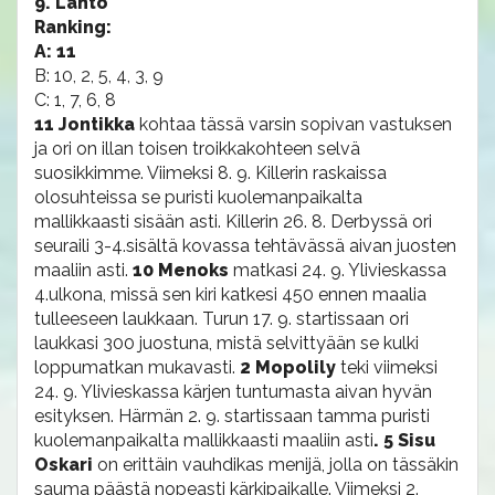
9. Lähtö
Ranking:
A: 11
B: 10, 2, 5, 4, 3, 9
C: 1, 7, 6, 8
11 Jontikka
kohtaa tässä varsin sopivan vastuksen
ja ori on illan toisen troikkakohteen selvä
suosikkimme. Viimeksi 8. 9. Killerin raskaissa
olosuhteissa se puristi kuolemanpaikalta
mallikkaasti sisään asti. Killerin 26. 8. Derbyssä ori
seuraili 3-4.sisältä kovassa tehtävässä aivan juosten
maaliin asti.
10 Menoks
matkasi 24. 9. Ylivieskassa
4.ulkona, missä sen kiri katkesi 450 ennen maalia
tulleeseen laukkaan. Turun 17. 9. startissaan ori
laukkasi 300 juostuna, mistä selvittyään se kulki
loppumatkan mukavasti.
2 Mopolily
teki viimeksi
24. 9. Ylivieskassa kärjen tuntumasta aivan hyvän
esityksen. Härmän 2. 9. startissaan tamma puristi
kuolemanpaikalta mallikkaasti maaliin asti
. 5 Sisu
Oskari
on erittäin vauhdikas menijä, jolla on tässäkin
sauma päästä nopeasti kärkipaikalle. Viimeksi 2.