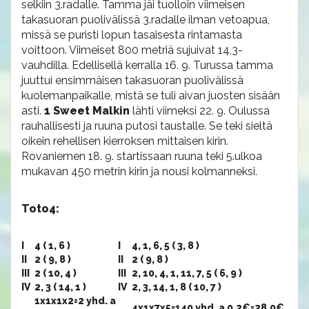
selkiin 3.radalle. Tamma jäi tuolloin viimeisen
takasuoran puolivälissä 3.radalle ilman vetoapua,
missä se puristi lopun tasaisesta rintamasta
voittoon. Viimeiset 800 metriä sujuivat 14,3-
vauhdilla. Edellisellä kerralla 16. 9. Turussa tamma
juuttui ensimmäisen takasuoran puolivälissä
kuolemanpaikalle, mistä se tuli aivan juosten sisään
asti.
1 Sweet Malkin
lähti viimeksi 22. 9. Oulussa
rauhallisesti ja ruuna putosi taustalle. Se teki sieltä
oikein rehellisen kierroksen mittaisen kirin.
Rovaniemen 18. 9. startissaan ruuna teki 5.ulkoa
mukavan 450 metrin kirin ja nousi kolmanneksi.
Toto4:
I
4 ( 1, 6 )
I
4, 1, 6, 5 ( 3, 8 )
II
2 ( 9, 8 )
II
2 ( 9, 8 )
III
2 ( 10, 4 )
III
2, 10, 4, 1, 11, 7, 5 ( 6, 9 )
IV
2, 3 ( 14, 1 )
IV
2, 3, 14, 1, 8 ( 10, 7 )
1x1x1x2=2 yhd. a
4x1x7x5=140 yhd. a 0,2€=28,0€