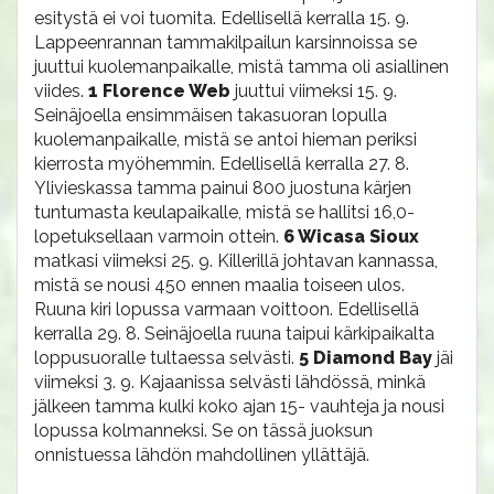
esitystä ei voi tuomita. Edellisellä kerralla 15. 9.
Lappeenrannan tammakilpailun karsinnoissa se
juuttui kuolemanpaikalle, mistä tamma oli asiallinen
viides.
1 Florence Web
juuttui viimeksi 15. 9.
Seinäjoella ensimmäisen takasuoran lopulla
kuolemanpaikalle, mistä se antoi hieman periksi
kierrosta myöhemmin. Edellisellä kerralla 27. 8.
Ylivieskassa tamma painui 800 juostuna kärjen
tuntumasta keulapaikalle, mistä se hallitsi 16,0-
lopetuksellaan varmoin ottein.
6 Wicasa Sioux
matkasi viimeksi 25. 9. Killerillä johtavan kannassa,
mistä se nousi 450 ennen maalia toiseen ulos.
Ruuna kiri lopussa varmaan voittoon. Edellisellä
kerralla 29. 8. Seinäjoella ruuna taipui kärkipaikalta
loppusuoralle tultaessa selvästi.
5 Diamond Bay
jäi
viimeksi 3. 9. Kajaanissa selvästi lähdössä, minkä
jälkeen tamma kulki koko ajan 15- vauhteja ja nousi
lopussa kolmanneksi. Se on tässä juoksun
onnistuessa lähdön mahdollinen yllättäjä.