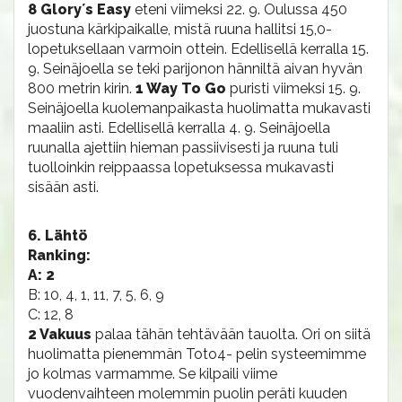
8 Glory´s Easy
eteni viimeksi 22. 9. Oulussa 450
juostuna kärkipaikalle, mistä ruuna hallitsi 15,0-
lopetuksellaan varmoin ottein. Edellisellä kerralla 15.
9. Seinäjoella se teki parijonon hänniltä aivan hyvän
800 metrin kirin.
1 Way To Go
puristi viimeksi 15. 9.
Seinäjoella kuolemanpaikasta huolimatta mukavasti
maaliin asti. Edellisellä kerralla 4. 9. Seinäjoella
ruunalla ajettiin hieman passiivisesti ja ruuna tuli
tuolloinkin reippaassa lopetuksessa mukavasti
sisään asti.
6. Lähtö
Ranking:
A: 2
B: 10, 4, 1, 11, 7, 5, 6, 9
C: 12, 8
2 Vakuus
palaa tähän tehtävään tauolta. Ori on siitä
huolimatta pienemmän Toto4- pelin systeemimme
jo kolmas varmamme. Se kilpaili viime
vuodenvaihteen molemmin puolin peräti kuuden