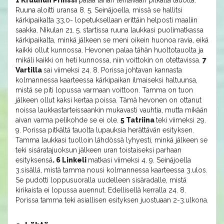
1 Kruunun Prinssi
palaa tähän tehtävään pitkältä tauolta.
Ruuna aloitti uransa 8. 5. Seinäjoella, missä se hallitsi
kärkipaikalta 33,0- lopetuksellaan erittäin helposti maaliin
saakka. Nikulan 21. 5. startissa ruuna laukkasi puolimatkassa
kärkipaikalta, minkä jälkeen se meni oikein huonoa ravia, eikä
kaikki ollut kunnossa. Hevonen palaa tähän huoltotauolta ja
mikäli kaikki on heti kunnossa, niin voittokin on otettavissa.
7
Vartilla
sai viimeksi 24. 8. Porissa johtavan kannasta
kolmannessa kaarteessa kärkipaikan ilmaiseksi haltuunsa,
mistä se piti lopussa varmaan voittoon. Tamma on tuon
jälkeen ollut kaksi kertaa poissa. Tämä hevonen on ottanut
noissa laukkastarteissaankin mukavasti vauhtia, mutta mikään
aivan varma pelikohde se ei ole.
5 Tatriina
teki viimeksi 29.
9. Porissa pitkältä tauolta lupauksia herättävän esityksen.
Tamma laukkasi tuolloin lähdössä lyhyesti, minkä jälkeen se
teki sisäratajuoksun jälkeen uran toistaiseksi parhaan
esityksensä
. 6 Linkeli
matkasi viimeksi 4. 9. Seinäjoella
3.sisällä, mistä tamma nousi kolmannessa kaarteessa 3.ulos.
Se pudotti loppusuoralla uudelleen sisäradalle, mistä
kirikaista ei lopussa auennut. Edellisellä kerralla 24. 8.
Porissa tamma teki asiallisen esityksen juostuaan 2-3.ulkona.