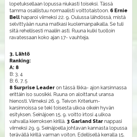
lopetuksellaan lopussa niukasti toiseksi. Tässä
tamma osallistuu normaalisti voittotaistoon.
6 Ernie
Bell
haparoi viimeksi 22. 9. Oulussa lähdössä, mistä
selvittyään ruuna matkasi kuolemanpaikalla. Se tuli
siitä rehellisesti maaliin asti. Ruuna kulki tuolloin
ravatessaan koko ajan 17- vauhteja.
3. Lähtö
Ranking:
A: 8
B: 3, 4
B: 6, 7, 5
8 Surprise Leader
on tässä Ilkka- ajon karsinnassa
erittäin iso suosikki. Ruuna on aloittanut uransa
hienosti. Viimeksi 26. 9. Teivon Kriterium-
karsinnoissa se teki toisesta ulkoa oikein hyvän
esityksen. Seinäjoen 15. 9. voitto irtosi 4.ulkoa
vahvalla kierroksen kirillä.
3 Garland Star
nappasi
viimeksi 29. 9. Seinäjoella johtavan kannasta lopussa
terävällä kirillä varman voiton. Edellisellä kerralla 15.