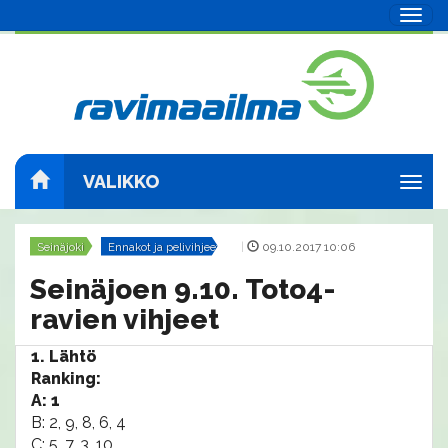
Navig
VALIKKO
Navig
Seinäjoki
Ennakot ja pelivihjeet
|
09.10.2017 10:06
Seinäjoen 9.10. Toto4-
ravien vihjeet
1. Lähtö
Ranking:
A: 1
B: 2, 9, 8, 6, 4
C: 5, 7, 3, 10