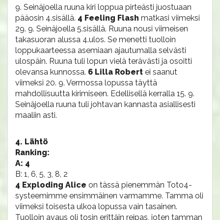
9. Seinäjoella ruuna kiri loppua pirteästi juostuaan
pääosin 4.sisällä.
4 Feeling Flash
matkasi viimeksi
29. 9. Seinäjoella 5.sisällä. Ruuna nousi viimeisen
takasuoran alussa 4.ulos. Se menetti tuolloin
loppukaarteessa asemiaan ajautumalla selvästi
ulospäin. Ruuna tuli lopun vielä terävästi ja osoitti
olevansa kunnossa.
6 Lilla Robert
ei saanut
viimeksi 20. 9. Vermossa lopussa täyttä
mahdollisuutta kirimiseen. Edellisellä kerralla 15. 9.
Seinäjoella ruuna tuli johtavan kannasta asiallisesti
maaliin asti.
4. Lähtö
Ranking:
A: 4
B: 1, 6, 5, 3, 8, 2
4 Exploding Alice
on tässä pienemmän Toto4-
systeemimme ensimmäinen varmamme. Tamma oli
viimeksi toisesta ulkoa lopussa vain tasainen.
Tuolloin avaus oli tosin erittäin reipas, joten tamman