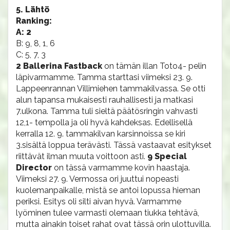
5. Lähtö
Ranking:
A: 2
B: 9, 8, 1, 6
C: 5, 7, 3
2 Ballerina Fastback
on tämän illan Toto4- pelin
läpivarmamme. Tamma starttasi viimeksi 23. 9.
Lappeenrannan Villimiehen tammakilvassa. Se otti
alun tapansa mukaisesti rauhallisesti ja matkasi
7.ulkona. Tamma tuli sieltä päätösringin vahvasti
12,1- tempolla ja oli hyvä kahdeksas. Edellisellä
kerralla 12. 9. tammakilvan karsinnoissa se kiri
3.sisältä loppua terävästi. Tässä vastaavat esitykset
riittävät ilman muuta voittoon asti.
9 Special
Director
on tässä varmamme kovin haastaja.
Viimeksi 27. 9. Vermossa ori juuttui nopeasti
kuolemanpaikalle, mistä se antoi lopussa hieman
periksi. Esitys oli silti aivan hyvä. Varmamme
lyöminen tulee varmasti olemaan tiukka tehtävä,
mutta ainakin toiset rahat ovat tässä orin ulottuvilla.