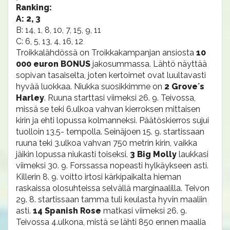
Ranking:
A: 2, 3
B: 14, 1, 8, 10, 7, 15, 9, 11
C: 6, 5, 13, 4, 16, 12
Troikkalähdössä on Troikkakampanjan ansiosta
10
000 euron BONUS
jakosummassa. Lähtö näyttää
sopivan tasaiselta, joten kertoimet ovat luultavasti
hyvää luokkaa. Niukka suosikkimme on
2 Grove´s
Harley
. Ruuna starttasi viimeksi 26. 9. Teivossa,
missä se teki 6.ulkoa vahvan kierroksen mittaisen
kirin ja ehti lopussa kolmanneksi. Päätöskierros sujui
tuolloin 13,5- tempolla. Seinäjoen 15. 9. startissaan
ruuna teki 3.ulkoa vahvan 750 metrin kirin, vaikka
jäikin lopussa niukasti toiseksi.
3 Big Molly
laukkasi
viimeksi 30. 9. Forssassa nopeasti hylkäykseen asti.
Killerin 8. 9. voitto irtosi kärkipaikalta hieman
raskaissa olosuhteissa selvällä marginaalilla. Teivon
29. 8. startissaan tamma tuli keulasta hyvin maaliin
asti.
14 Spanish Rose
matkasi viimeksi 26. 9.
Teivossa 4.ulkona, mistä se lähti 850 ennen maalia