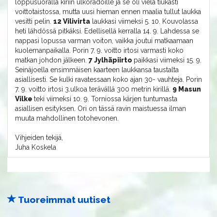
loppusuoralla kiriin ulkoradoille ja se oli vielä tiukasti
voittotaistossa, mutta uusi hieman ennen maalia tullut laukka
vesitti pelin.
12 Vilivirta
laukkasi viimeksi 5. 10. Kouvolassa
heti lähdössä pitkäksi. Edellisellä kerralla 14. 9. Lahdessa se
nappasi lopussa varman voiton, vaikka joutui matkaamaan
kuolemanpaikalla. Porin 7. 9. voitto irtosi varmasti koko
matkan johdon jälkeen.
7 Jylhäpiirto
paikkasi viimeksi 15. 9.
Seinäjoella ensimmäisen kaarteen laukkansa taustalta
asiallisesti. Se kulki ravatessaan koko ajan 30- vauhteja. Porin
7. 9. voitto irtosi 3.ulkoa terävällä 300 metrin kirillä.
9 Masun
Vilke
teki viimeksi 10. 9. Torniossa kärjen tuntumasta
asiallisen esityksen. Ori on tässä ravin maistuessa ilman
muuta mahdollinen totohevonen.
Vihjeiden tekijä,
Juha Koskela
Tuoreimmat uutiset