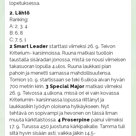
lopetuksessa.
2. Lähtö
Ranking:
A: 2, 3, 4
B: 6, 8
C: 7, 5, 1
2 Smart Leader
starttasi viimeksi 26. 9. Teivon
Kriterium- karsinnoissa. Ruuna matkasi tuolloin
taustalla sisäradan jonossa, mistä se nousi viimeisen
takasuoran lopulla 4.ulos. Ruuna laukkasi pian
pahoin ja menetti samassa mahdollisuutensa.
Tornion 10. 9. startissaan se teki 6.ulkoa aivan hyvän
700 metrin kirin.
3 Special Major
matkasi viimeksi
26. 9. Teivossa 4.ulkona, missä ori ei vain kovassa
Kriteriumin- karsinnassa lopussa riittänyt ja
laukkasikin lyödyn oloisena hylkäykseen. Nyt
tehtävä on sopivampi ja hevonen on tässä ilman
muuta kärkitaistossa.
4 Proserpine
painui viimeksi
17. 9. Turussa 450 juostuna kärkipaikalle. Tamma tuli
siitä hyvin sisään asti, vaikka jäikin 14,5-