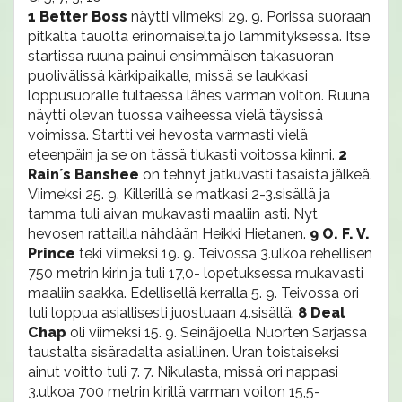
1 Better Boss
näytti viimeksi 29. 9. Porissa suoraan
pitkältä tauolta erinomaiselta jo lämmityksessä. Itse
startissa ruuna painui ensimmäisen takasuoran
puolivälissä kärkipaikalle, missä se laukkasi
loppusuoralle tultaessa lähes varman voiton. Ruuna
näytti olevan tuossa vaiheessa vielä täysissä
voimissa. Startti vei hevosta varmasti vielä
eteenpäin ja se on tässä tiukasti voitossa kiinni.
2
Rain´s Banshee
on tehnyt jatkuvasti tasaista jälkeä.
Viimeksi 25. 9. Killerillä se matkasi 2-3.sisällä ja
tamma tuli aivan mukavasti maaliin asti. Nyt
hevosen rattailla nähdään Heikki Hietanen.
9 O. F. V.
Prince
teki viimeksi 19. 9. Teivossa 3.ulkoa rehellisen
750 metrin kirin ja tuli 17,0- lopetuksessa mukavasti
maaliin saakka. Edellisellä kerralla 5. 9. Teivossa ori
tuli loppua asiallisesti juostuaan 4.sisällä.
8 Deal
Chap
oli viimeksi 15. 9. Seinäjoella Nuorten Sarjassa
taustalta sisäradalta asiallinen. Uran toistaiseksi
ainut voitto tuli 7. 7. Nikulasta, missä ori nappasi
3.ulkoa 700 metrin kirillä varman voiton 15,5-