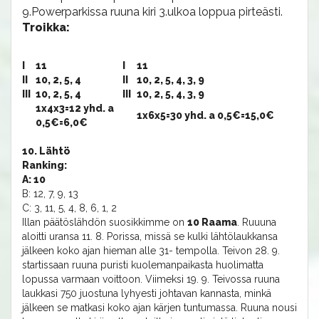
9.Powerparkissa ruuna kiri 3.ulkoa loppua pirteästi.
Troikka:
I
11
I
11
II
10, 2, 5, 4
II
10, 2, 5, 4, 3, 9
III
10, 2, 5, 4
III
10, 2, 5, 4, 3, 9
1x4x3=12 yhd. a
1x6x5=30 yhd. a 0,5€=15,0€
0,5€=6,0€
10. Lähtö
Ranking:
A: 10
B: 12, 7, 9, 13
C: 3, 11, 5, 4, 8, 6, 1, 2
Illan päätöslähdön suosikkimme on
10 Raama
. Ruuuna
aloitti uransa 11. 8. Porissa, missä se kulki lähtölaukkansa
jälkeen koko ajan hieman alle 31- tempolla. Teivon 28. 9.
startissaan ruuna puristi kuolemanpaikasta huolimatta
lopussa varmaan voittoon. Viimeksi 19. 9. Teivossa ruuna
laukkasi 750 juostuna lyhyesti johtavan kannasta, minkä
jälkeen se matkasi koko ajan kärjen tuntumassa. Ruuna nousi