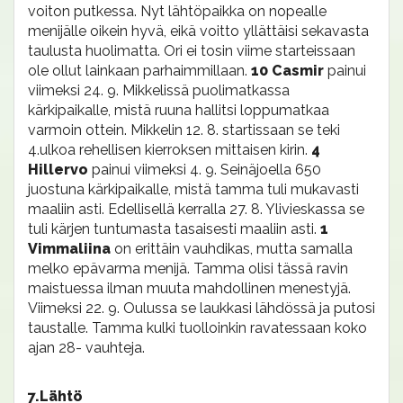
voiton putkessa. Nyt lähtöpaikka on nopealle
menijälle oikein hyvä, eikä voitto yllättäisi sekavasta
taulusta huolimatta. Ori ei tosin viime starteissaan
ole ollut lainkaan parhaimmillaan.
10 Casmir
painui
viimeksi 24. 9. Mikkelissä puolimatkassa
kärkipaikalle, mistä ruuna hallitsi loppumatkaa
varmoin ottein. Mikkelin 12. 8. startissaan se teki
4.ulkoa rehellisen kierroksen mittaisen kirin.
4
Hillervo
painui viimeksi 4. 9. Seinäjoella 650
juostuna kärkipaikalle, mistä tamma tuli mukavasti
maaliin asti. Edellisellä kerralla 27. 8. Ylivieskassa se
tuli kärjen tuntumasta tasaisesti maaliin asti.
1
Vimmaliina
on erittäin vauhdikas, mutta samalla
melko epävarma menijä. Tamma olisi tässä ravin
maistuessa ilman muuta mahdollinen menestyjä.
Viimeksi 22. 9. Oulussa se laukkasi lähdössä ja putosi
taustalle. Tamma kulki tuolloinkin ravatessaan koko
ajan 28- vauhteja.
7.Lähtö