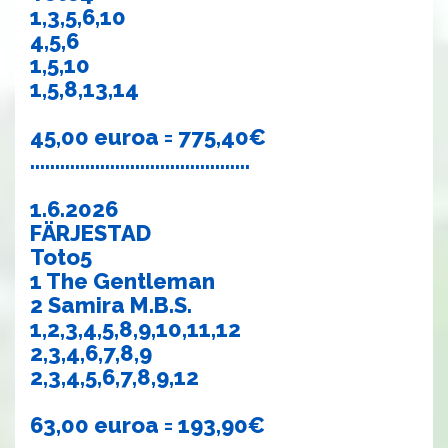
1,3,5,6,10
4,5,6
1,5,10
1,5,8,13,14
45,00 euroa = 775,40€
​​​​​​​............................................
1.6.2026
FÄRJESTAD
Toto5
1 The Gentleman
2 Samira M.B.S.
1,2,3,4,5,8,9,10,11,12
2,3,4,6,7,8,9
2,3,4,5,6,7,8,9,12
63,00 euroa = 193,90€