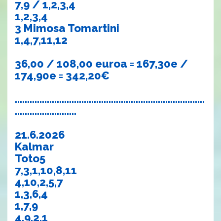
7,9 / 1,2,3,4
1,2,3,4
3 Mimosa Tomartini
1,4,7,11,12
36,00 / 108,00 euroa = 167,30e /
174,90e = 342,20€
.............................................................................
.........................
21.6.2026
Kalmar
Toto5
7,3,1,10,8,11
4,10,2,5,7
1,3,6,4
1,7,9
4,9,2,1