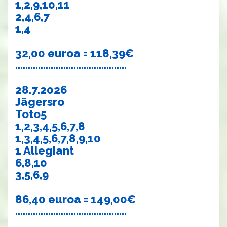
1,2,9,10,11
2,4,6,7
1,4
32,00 euroa = 118,39€
​​​​​​​............................................
28.7.2026
Jägersro
Toto5
1,2,3,4,5,6,7,8
1,3,4,5,6,7,8,9,10
1 Allegiant
6,8,10
3,5,6,9
86,40 euroa = 149,00€
​​​​​​​............................................