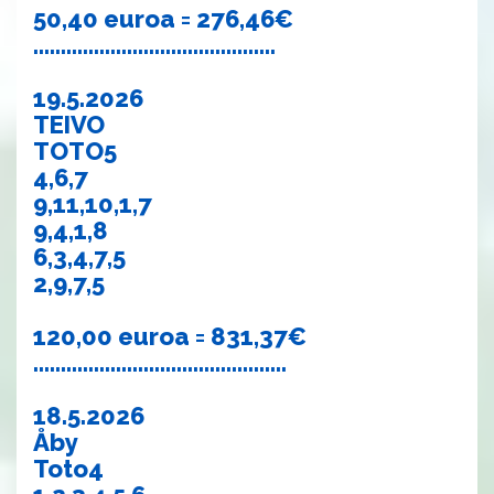
50,40 euroa = 276,46€
............................................
19.5.2026
TEIVO
TOTO5
4,6,7
9,11,10,1,7
9,4,1,8
6,3,4,7,5
2,9,7,5
120,00 euroa = 831,37€
​​​​​​​..............................................
18.5.2026
Åby
Toto4