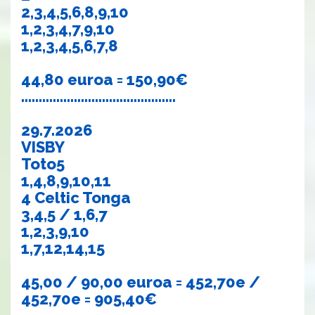
2,3,4,5,6,8,9,10
1,2,3,4,7,9,10
1,2,3,4,5,6,7,8
44,80 euroa = 150,90€
​​​​​​​............................................
29.7.2026
VISBY
Toto5
1,4,8,9,10,11
4 Celtic Tonga
3,4,5 / 1,6,7
1,2,3,9,10
1,7,12,14,15
45,00 / 90,00 euroa = 452,70e /
452,70e = 905,40€