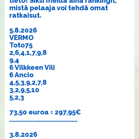
tieto! Siksi meillä aina rankingit,
mistä pelaaja voi tehdä omat
ratkaisut.
5.8.2026
VERMO
Toto75
2,6,4,1,7,9,8
9,4
6 Vilkkeen Vili
6 Ancio
4,5,3,9,2,7,8
3,2,9,5,10
5,2,3
73,50 euroa = 297,95€
............................................
3.8.2026