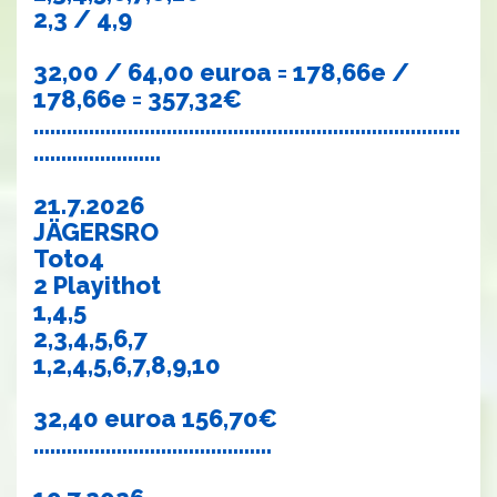
2,3 / 4,9
32,00 / 64,00 euroa = 178,66e /
178,66e = 357,32€
.............................................................................
.......................
21.7.2026
JÄGERSRO
Toto4
2 Playithot
1,4,5
2,3,4,5,6,7
1,2,4,5,6,7,8,9,10
32,40 euroa 156,70€
​​​​​​​...........................................