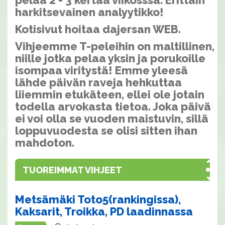
pelaa 2 - 3 kertaa viikosssa. Erittäin
harkitsevainen analyytikko!
Kotisivut hoitaa dajersan WEB.
Vihjeemme T-peleihin on maltillinen,
niille jotka pelaa yksin ja porukoille
isompaa viritystä! Emme yleesä
lähde päivän raveja hehkuttaa
liiemmin etukäteen, ellei ole jotain
todella arvokasta tietoa. Joka päivä
ei voi olla se vuoden maistuvin, sillä
loppuvuodesta se olisi sitten ihan
mahdoton.
TUOREIMMAT VIHJEET
Metsämäki Toto5(rankingissa),
Kaksarit, Troikka, PD laadinnassa