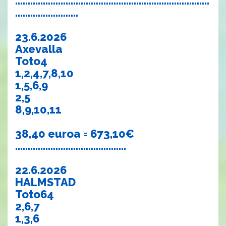
.............................................................................
.........................
23.6.2026
Axevalla
Toto4
1,2,4,7,8,10
1,5,6,9
2,5
8,9,10,11
38,40 euroa = 673,10€
............................................
22.6.2026
HALMSTAD
Toto64
2,6,7
1,3,6