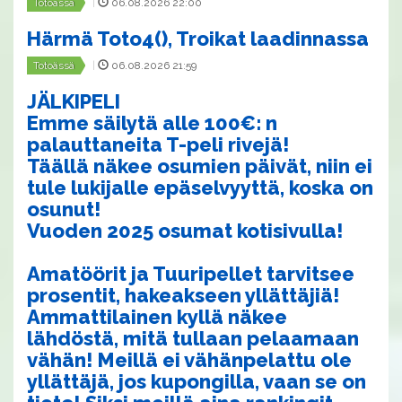
Totoässä
|
06.08.2026 22:00
Härmä Toto4(), Troikat laadinnassa
Totoässä
|
06.08.2026 21:59
JÄLKIPELI
Emme säilytä alle 100€: n
palauttaneita T-peli rivejä!
Täällä näkee osumien päivät, niin ei
tule lukijalle epäselvyyttä, koska on
osunut!
​​​​​​​Vuoden 2025 osumat kotisivulla!
Amatöörit ja Tuuripellet tarvitsee
prosentit, hakeakseen yllättäjiä!
Ammattilainen kyllä näkee
lähdöstä, mitä tullaan pelaamaan
vähän! Meillä ei vähänpelattu ole
yllättäjä, jos kupongilla, vaan se on