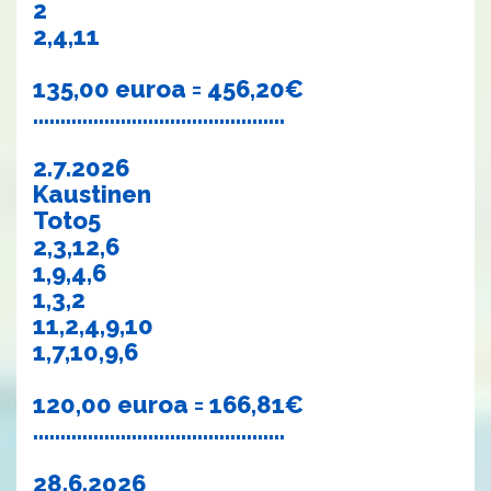
2
2,4,11
135,00 euroa = 456,20€
..............................................
2.7.2026
Kaustinen
Toto5
2,3,12,6
1,9,4,6
1,3,2
11,2,4,9,10
1,7,10,9,6
120,00 euroa = 166,81€
​​​​​​​..............................................
28.6.2026