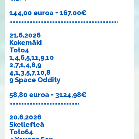
144,00 euroa = 167,00€
......................................................................
21.6.2026
Kokemäki
Toto4
1,4,6,5,11,9,10
2,7,1,4,8,9
4,1,3,5,7,10,8
9 Space Oddity
58,80 euroa = 3124,98€
​​​​​​​.............................................
20.6,2026
Skellefteå
Toto64