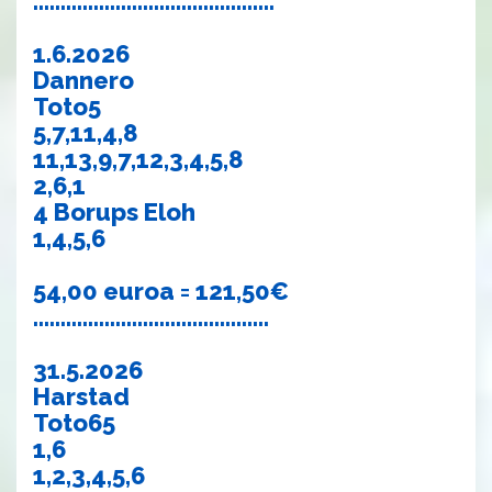
............................................
1.6.2026
Dannero
Toto5
5,7,11,4,8
11,13,9,7,12,3,4,5,8
2,6,1
4 Borups Eloh
1,4,5,6
54,00 euroa = 121,50€
...........................................
31.5.2026
Harstad
Toto65
1,6
1,2,3,4,5,6