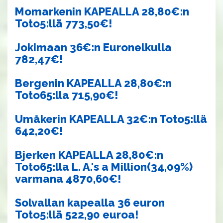
​​​​​Momarkenin KAPEALLA 28,80€:n
Toto5:llä 773,50€!
​​​​​Jokimaan 36€:n Euronelkulla
782,47€!
Bergenin KAPEALLA 28,80€:n
Toto65:lla 715,90€!
​​Umåkerin KAPEALLA 32€:n Toto5:llä
642,20€!
​​​​​​Bjerken KAPEALLA 28,80€:n
Toto65:lla L. A.'s a Million(34,09%)
varmana 4870,60€!
Solvallan kapealla 36 euron
Toto5:llä 522,90 euroa!