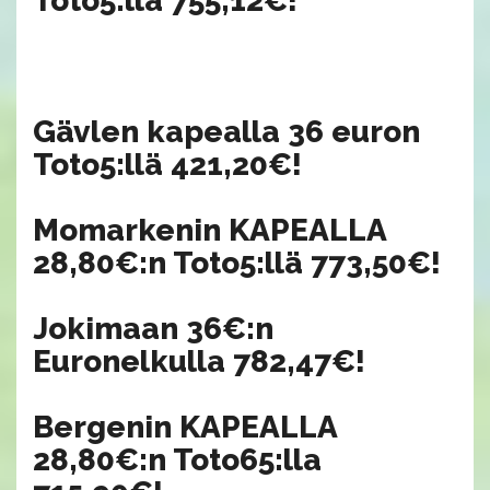
Toto5:llä 755,12€!
​Gävlen kapealla 36 euron
Toto5:llä 421,20€!
​​​​​Momarkenin KAPEALLA
28,80€:n Toto5:llä 773,50€!
​​​​​Jokimaan 36€:n
Euronelkulla 782,47€!
Bergenin KAPEALLA
28,80€:n Toto65:lla