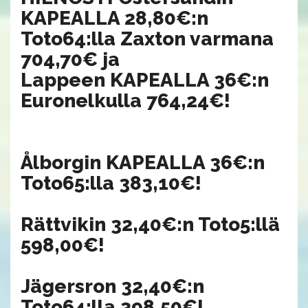
KAPEALLA 28,80€:n
Toto64:lla Zaxton varmana
704,70€ ja
​​​​Lappeen KAPEALLA 36€:n
Euronelkulla 764,24€!
​​​​Ålborgin KAPEALLA 36€:n
Toto65:lla 383,10€!
​​​​​​​Rättvikin 32,40€:n Toto5:llä
598,00€!
​​​​​​​Jägersron 32,40€:n
Toto64:lla 398,50€!