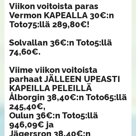
​​​​​​​Viikon voitoista paras
Vermon KAPEALLA 30€:n
Toto75:llä 289,80€!
​​​Solvallan 36€:n Toto5:llä
74,60€.
​​​​​​​Viime viikon voitoista
parhaat JÄLLEEN UPEASTI
KAPEILLA PELEILLÄ
Ålborgin 38,40€:n Toto65:llä
245,40€,
​Oulun 36€:n Toto5:llä
946,09€ ja
​​​​​Jägersron 38,40€:n