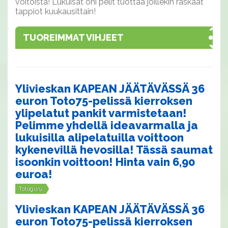
voitoista! Lukuisat ohi pelit tuottaa joillekin raskaat
tappiot kuukausittain!
TUOREIMMAT VIHJEET
Ylivieskan KAPEAN JÄÄTÄVÄSSÄ 36
euron Toto75-pelissä kierroksen
ylipelatut pankit varmistetaan!
Pelimme yhdellä ideavarmalla ja
lukuisilla alipelatuilla voittoon
kykenevillä hevosilla! Tässä saumat
isoonkin voittoon! Hinta vain 6,90
euroa!
Totoguru
Ylivieskan KAPEAN JÄÄTÄVÄSSÄ 36
euron Toto75-pelissä kierroksen