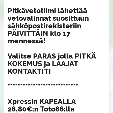
Pitkävetotiimi lähettää
vetovalinnat suosittuun
sähköpostirekisteriin
PÄIVITTÄIN klo 17
mennessä!
​​​​​Valitse PARAS jolla PITKÄ
KOKEMUS ja LAAJAT
KONTAKTIT!
****************************
​​​​Xpressin KAPEALLA
28,80€:n Toto86:lla