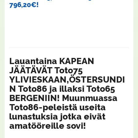
796,20€!
Lauantaina KAPEAN
JÄÄTÄVÄT Toto75
YLIVIESKAAN,ÖSTERSUNDI
N Toto86 ja illaksi Toto65
BERGENIIN! Muunmuassa
Toto86-peleistä useita
lunastuksia jotka eivät
amatööreille sovi!