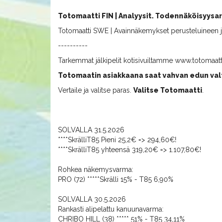
Totomaatti FIN | Analyysit. Todennäköisyysarv
Totomaatti SWE | Avainnäkemykset perusteluineen ja a
----------
​​​​​​Tarkemmat jälkipelit kotisivuiltamme www.totomaatti
Totomaatin asiakkaana saat vahvan edun val
Vertaile ja valitse paras.
Valitse Totomaatti
.
SOLVALLA 31.5.2026
****SkrälliT85 Pieni 25,2€ => 294,60€!
****SkrälliT85 yhteensä 319,20€ => 1.107,80€!
Rohkea näkemysvarma:
PRO (72) *****Skrälli 15% - T85 6,90%
SOLVALLA 30.5.2026
Rankasti alipelattu kanuunavarma:
CHRIBO HILL (38) ***** 51% - T85 34,11%