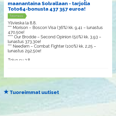
maanantaina Solvallaan - tarjolla
Toto64-bonusta 437 357 euroa!
Totomassi
Ylivieska la 8.8.
*** Morison – Boscon Visa (36%) kk. 9,41 – lunastus
470,50e!
**** Our Brodde – Second Opinion (50%) kk. 3,93 –
lunastus 373,30e!
*** Need’em – Combat Fighter (100%) kk. 2,25 –
lunastus 292,50e!
​​​​​​​Teivo su 2.8.
**** Toto7, pieni systeemi 180 riviä, 0,2e – lunastus
1.487,90e!
**** Quadriofoglio vk. 2,72 – Second Opinion (57%) kk.
6,97 – lunastus 772,60e!
***** Coriolanus Frido vk. 1,67 – Pinebog’s Bank (52%)
kk. 4,36 – lunastus 556,60e!
Tuoreimmat uutiset
**** Toto7, suuri systeemi 2160 riviä, 0,05e – lunastus
371,90e!
**** Toto5, arvo 116,06e – lunastus 232,10e!
​​​​​​​Teivo la 1.8.