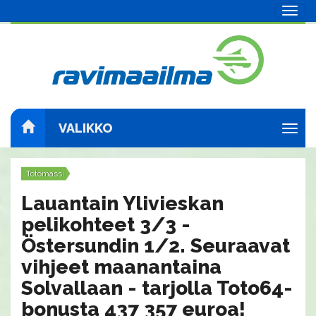
Navig
VALIKKO
Navig
Totomassi
Lauantain Ylivieskan
pelikohteet 3/3 -
Östersundin 1/2. Seuraavat
vihjeet maanantaina
Solvallaan - tarjolla Toto64-
bonusta 437 357 euroa!