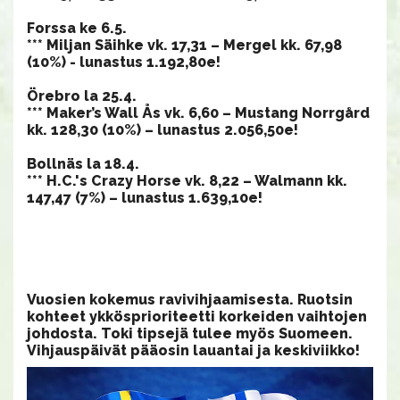
Forssa ke 6.5.
*** Miljan Säihke vk. 17,31 – Mergel kk. 67,98
(10%) - lunastus 1.192,80e!
Örebro la 25.4.
*** Maker’s Wall Ås vk. 6,60 – Mustang Norrgård
kk. 128,30 (10%) – lunastus 2.056,50e!
Bollnäs la 18.4.
*** H.C.'s Crazy Horse vk. 8,22 – Walmann kk.
147,47 (7%) – lunastus 1.639,10e!
​​​Vuosien kokemus ravivihjaamisesta. Ruotsin
kohteet ykkösprioriteetti korkeiden vaihtojen
johdosta. Toki tipsejä tulee myös Suomeen.
Vihjauspäivät pääosin lauantai ja keskiviikko!