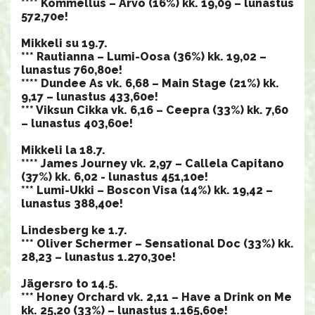
**** Kommellus – Arvo (16%) kk. 19,09 – lunastus
572,70e!
​​​​​​​​​​​​​​Mikkeli su 19.7.
*** Rautianna – Lumi-Oosa (36%) kk. 19,02 –
lunastus 760,80e!
**** Dundee As vk. 6,68 – Main Stage (21%) kk.
9,17 – lunastus 433,60e!
*** Viksun Cikka vk. 6,16 – Ceepra (33%) kk. 7,60
– lunastus 403,60e!
​​​​​​​Mikkeli la 18.7.
**** James Journey vk. 2,97 – Callela Capitano
(37%) kk. 6,02 - lunastus 451,10e!
*** Lumi-Ukki – Boscon Visa (14%) kk. 19,42 –
lunastus 388,40e!
Lindesberg ke 1.7.
*** Oliver Schermer – Sensational Doc (33%) kk.
28,23 – lunastus 1.270,30e!
Jägersro to 14.5.
*** Honey Orchard vk. 2,11 – Have a Drink on Me
kk. 25,20 (33%) – lunastus 1.165,60e!