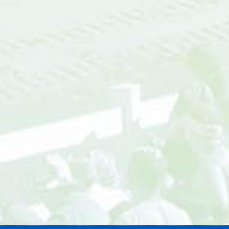
** Ramonez Nimbus vk. 10,46 – Kronos (22%) kk.
41,98 – lunastus 944,20e!
**** Kommellus – Arvo (16%) kk. 19,09 – lunastus
572,70e!
​​​​​​​​​​​​​​Mikkeli su 19.7.
*** Rautianna – Lumi-Oosa (36%) kk. 19,02 – lunastus
760,80e!
**** Dundee As vk. 6,68 – Main Stage (21%) kk. 9,17 –
lunastus 433,60e!
*** Viksun Cikka vk. 6,16 – Ceepra (33%) kk. 7,60 –
lunastus 403,60e!
​​​​​​​Mikkeli la 18.7.
**** James Journey vk. 2,97 – Callela Capitano (37%)
kk. 6,02 - lunastus 451,10e!
*** Lumi-Ukki – Boscon Visa (14%) kk. 19,42 –
lunastus 388,40e!
Lindesberg ke 1.7.
*** Oliver Schermer – Sensational Doc (33%) kk. 28,23
– lunastus 1.270,30e!
Jägersro to 14.5.
*** Honey Orchard vk. 2,11 – Have a Drink on Me kk.