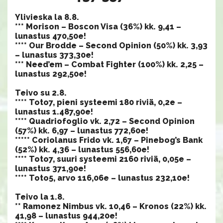
Ylivieska la 8.8.
*** Morison – Boscon Visa (36%) kk. 9,41 –
lunastus 470,50e!
**** Our Brodde – Second Opinion (50%) kk. 3,93
– lunastus 373,30e!
*** Need’em – Combat Fighter (100%) kk. 2,25 –
lunastus 292,50e!
​​​​​​​Teivo su 2.8.
**** Toto7, pieni systeemi 180 riviä, 0,2e –
lunastus 1.487,90e!
**** Quadriofoglio vk. 2,72 – Second Opinion
(57%) kk. 6,97 – lunastus 772,60e!
***** Coriolanus Frido vk. 1,67 – Pinebog’s Bank
(52%) kk. 4,36 – lunastus 556,60e!
**** Toto7, suuri systeemi 2160 riviä, 0,05e –
lunastus 371,90e!
**** Toto5, arvo 116,06e – lunastus 232,10e!
​​​​​​​Teivo la 1.8.
** Ramonez Nimbus vk. 10,46 – Kronos (22%) kk.
41,98 – lunastus 944,20e!