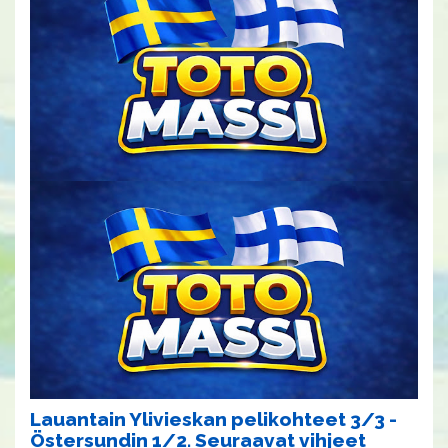
Lauantain Ylivieskan pelikohteet 3/3 -
Östersundin 1/2. Seuraavat vihjeet