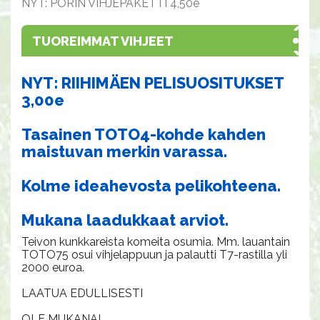
NYT: PORIN VIHJEPAKETTI 4,50e
TUOREIMMAT VIHJEET
NYT: RIIHIMÄEN PELISUOSITUKSET
3,00e
Tasainen TOTO4-kohde kahden
maistuvan merkin varassa.
Kolme ideahevosta pelikohteena.
Mukana laadukkaat arviot.
Teivon kunkkareista komeita osumia. Mm. lauantain
TOTO75 osui vihjelappuun ja palautti T7-rastilla yli
2000 euroa.
LAATUA EDULLISESTI
OLE MUKANA!