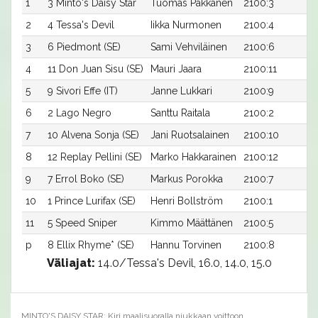
1
3 Minto's Daisy Star
Tuomas Pakkanen
2100:3
1
2
4 Tessa's Devil
Iikka Nurmonen
2100:4
1
3
6 Piedmont (SE)
Sami Vehviläinen
2100:6
1
4
11 Don Juan Sisu (SE)
Mauri Jaara
2100:11
1
5
9 Sivori Effe (IT)
Janne Lukkari
2100:9
1
6
2 Lago Negro
Santtu Raitala
2100:2
1
7
10 Alvena Sonja (SE)
Jani Ruotsalainen
2100:10
1
8
12 Replay Pellini (SE)
Marko Hakkarainen
2100:12
1
9
7 Errol Boko (SE)
Markus Porokka
2100:7
1
10
1 Prince Lurifax (SE)
Henri Bollström
2100:1
2
11
5 Speed Sniper
Kimmo Määttänen
2100:5
2
p
8 Ellix Rhyme* (SE)
Hannu Torvinen
2100:8
-
Väliajat:
14.0/Tessa's Devil, 16.0, 14.0, 15.0
MINTO'S DAISY STAR: Kiri maalisuoralla niukkaan voittoon