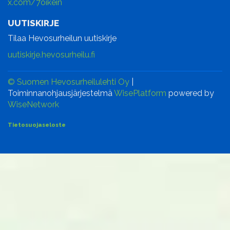
x.com/7oikein
UUTISKIRJE
Tilaa Hevosurheilun uutiskirje
uutiskirje.hevosurheilu.fi
© Suomen Hevosurheilulehti Oy
|
Toiminnanohjausjärjestelmä
WisePlatform
powered by
WiseNetwork
Tietosuojaseloste