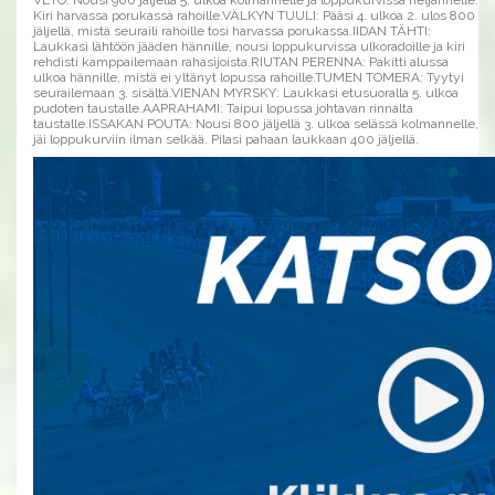
VETO: Nousi 900 jäljellä 5. ulkoa kolmannelle ja loppukurvissa neljännelle.
Kiri harvassa porukassa rahoille.VÄLKYN TUULI: Pääsi 4. ulkoa 2. ulos 800
jäljellä, mistä seuraili rahoille tosi harvassa porukassa.IIDAN TÄHTI:
Laukkasi lähtöön jääden hännille, nousi loppukurvissa ulkoradoille ja kiri
rehdisti kamppailemaan rahasijoista.RIUTAN PERENNA: Pakitti alussa
ulkoa hännille, mistä ei yltänyt lopussa rahoille.TUMEN TOMERA: Tyytyi
seurailemaan 3. sisältä.VIENAN MYRSKY: Laukkasi etusuoralla 5. ulkoa
pudoten taustalle.AAPRAHAMI: Taipui lopussa johtavan rinnalta
taustalle.ISSAKAN POUTA: Nousi 800 jäljellä 3. ulkoa selässä kolmannelle,
jäi loppukurviin ilman selkää. Pilasi pahaan laukkaan 400 jäljellä.