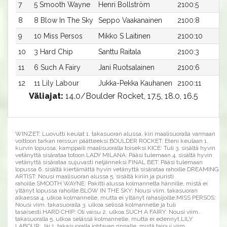
7
5 Smooth Wayne
Henri Bollström
2100:5
8
8 Blow In The Sky
Seppo Vaakanainen
2100:8
9
10 Miss Persos
Mikko S Laitinen
2100:10
10
3 Hard Chip
Santtu Raitala
2100:3
11
6 Such A Fairy
Jani Ruotsalainen
2100:6
12
11 Lily Labour
Jukka-Pekka Kauhanen
2100:11
Väliajat:
14.0/Boulder Rocket, 17.5, 18.0, 16.5
WINZET: Luovutti keulat 1. takasuoran alussa, kiri maalisuoralla varmaan
voittoon tarkan reissun päätteeksi.BOULDER ROCKET: Eteni keulaan 1.
kurvin lopussa, kamppaili maalisuoralla toiseksi.KICE: Tuli 3. sisältä hyvin
vetänyttä sisärataa totoon.LADY MILANA: Pääsi tulemaan 4. sisältä hyvin
vetänyttä sisärataa sujuvasti neljänneksi.FINAL BET: Pääsi tulemaan
lopussa 6. sisältä kiertämättä hyvin vetänyttä sisärataa rahoille.DREAMING
ARTIST: Nousi maalisuoran alussa 5. sisältä kiriin ja puristi
rahoille.SMOOTH WAYNE: Pakitti alussa kolmannelta hännille, mistä ei
yltänyt lopussa rahoille.BLOW IN THE SKY: Nousi viim. takasuoran
alkaessa 4. ulkoa kolmannelle, mutta ei yltänyt rahasijoille.MISS PERSOS:
Nousi viim. takasuoralla 3. ulkoa selissä kolmannelle ja tuli
tasaisesti.HARD CHIP: Oli vaisu 2. ulkoa.SUCH A FAIRY: Nousi viim.
takasuoralla 5. ulkoa selässä kolmannelle, mutta ei edennyt.LILY
LABOUR: Jäi 1. takasuoralla johtavan rinnalle, mistä taipui viim.