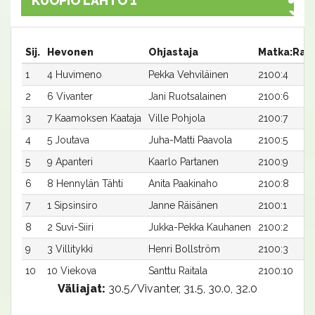
KUOPIO LÄHTÖ 1
Sij.
Hevonen
Ohjastaja
Matka:Rat
1
4 Huvimeno
Pekka Vehviläinen
2100:4
2
6 Vivanter
Jani Ruotsalainen
2100:6
3
7 Kaamoksen Kaataja
Ville Pohjola
2100:7
4
5 Joutava
Juha-Matti Paavola
2100:5
5
9 Apanteri
Kaarlo Partanen
2100:9
6
8 Hennylän Tähti
Anita Paakinaho
2100:8
7
1 Sipsinsiro
Janne Räisänen
2100:1
8
2 Suvi-Siiri
Jukka-Pekka Kauhanen
2100:2
9
3 Villitykki
Henri Bollström
2100:3
10
10 Viekova
Santtu Raitala
2100:10
Väliajat:
30.5/Vivanter, 31.5, 30.0, 32.0