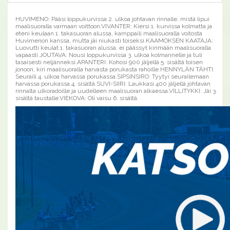
HUVIMENO: Pääsi loppukurvissa 2. ulkoa johtavan rinnalle, mistä lipui
maalisuoralla varmaan voittoon.VIVANTER: Kiersi 1. kurvissa kolmatta ja
eteni keulaan 1. takasuoran alussa, kamppaili maalisuoralla voitosta
Huvimenon kanssa, mutta jäi niukasti toiseksi.KAAMOKSEN KAATAJA:
Luovutti keulat 1. takasuoran alussa, ei päässyt kirimään maalisuoralla
vapaasti.JOUTAVA: Nousi loppukurvissa 3. ulkoa kolmannelle ja tuli
tasaisesti neljänneksi.APANTERI: Kohosi 900 jäljellä 5. sisältä toisen
jonoon, kiri maalisuoralla harvasta porukasta rahoille.HENNYLÄN TÄHTI:
Seuraili 4. ulkoa harvassa porukassa.SIPSINSIRO: Tyytyi seurailemaan
harvassa porukassa 4. sisältä.SUVI-SIIRI: Laukkasi 400 jäljellä johtavan
rinnalta ulkoradoille ja uudelleen maalisuoran alkaessa.VILLITYKKI: Jäi 3.
sisältä taustalle.VIEKOVA: Oli vaisu 6. sisältä.