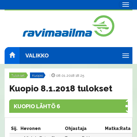
Navig
VALIKKO
Navig
Tulokset
Kuopio
|
08.01.2018 18:25
Kuopio 8.1.2018 tulokset
KUOPIO LÄHTÖ 6
Sij.
Hevonen
Ohjastaja
Matka:Rata
A