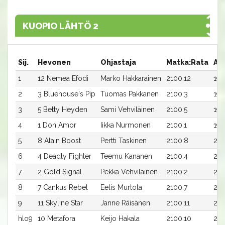
KUOPIO LÄHTÖ 2
Sij.
Hevonen
Ohjastaja
Matka:Rata
Aik
1
12 Nemea Efodi
Marko Hakkarainen
2100:12
19,
2
3 Bluehouse's Pip
Tuomas Pakkanen
2100:3
19,
3
5 Betty Heyden
Sami Vehviläinen
2100:5
19,
4
1 Don Amor
Iikka Nurmonen
2100:1
19,
5
8 Alain Boost
Pertti Taskinen
2100:8
20,
6
4 Deadly Fighter
Teemu Kananen
2100:4
20,
7
2 Gold Signal
Pekka Vehviläinen
2100:2
20,
8
7 Cankus Rebel
Eelis Murtola
2100:7
20,
9
11 Skyline Star
Janne Räisänen
2100:11
21,
hlo9
10 Metafora
Keijo Hakala
2100:10
20,