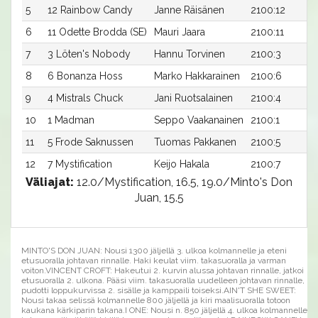
5
12 Rainbow Candy
Janne Räisänen
2100:12
6
11 Odette Brodda (SE)
Mauri Jaara
2100:11
7
3 Löten's Nobody
Hannu Torvinen
2100:3
8
6 Bonanza Hoss
Marko Hakkarainen
2100:6
9
4 Mistrals Chuck
Jani Ruotsalainen
2100:4
10
1 Madman
Seppo Vaakanainen
2100:1
11
5 Frode Saknussen
Tuomas Pakkanen
2100:5
12
7 Mystification
Keijo Hakala
2100:7
Väliajat:
12.0/Mystification, 16.5, 19.0/Minto's Don
Juan, 15.5
MINTO'S DON JUAN: Nousi 1300 jäljellä 3. ulkoa kolmannelle ja eteni
etusuoralla johtavan rinnalle. Haki keulat viim. takasuoralla ja varman
voiton.VINCENT CROFT: Hakeutui 2. kurvin alussa johtavan rinnalle, jatkoi
etusuoralla 2. ulkona. Pääsi viim. takasuoralla uudelleen johtavan rinnalle,
pudotti loppukurvissa 2. sisälle ja kamppaili toiseksi.AIN'T SHE SWEET:
Nousi takaa selissä kolmannelle 800 jäljellä ja kiri maalisuoralla totoon
kaukana kärkiparin takana.I ONE: Nousi n. 850 jäljellä 4. ulkoa kolmannelle