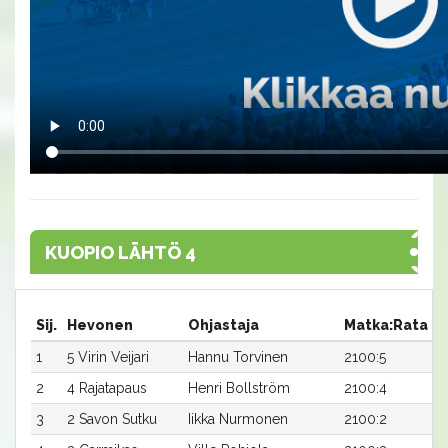
KUOPIO LÄHTÖ 4
Sij.
Hevonen
Ohjastaja
Matka:Rata
A
1
5 Virin Veijari
Hannu Torvinen
2100:5
3
2
4 Rajatapaus
Henri Bollström
2100:4
3
3
2 Savon Sutku
Iikka Nurmonen
2100:2
3