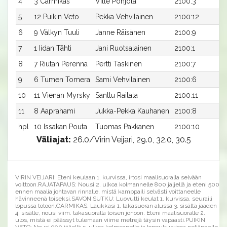
4
3 Carmikas
Ville Pohjola
2100:3
3
5
12 Puikin Veto
Pekka Vehviläinen
2100:12
3
6
9 Välkyn Tuuli
Janne Räisänen
2100:9
3
7
1 Iidan Tähti
Jani Ruotsalainen
2100:1
3
8
7 Riutan Perenna
Pertti Taskinen
2100:7
3
9
6 Tumen Tomera
Sami Vehviläinen
2100:6
3
10
11 Vienan Myrsky
Santtu Raitala
2100:11
3
11
8 Aaprahami
Jukka-Pekka Kauhanen
2100:8
3
hpl
10 Issakan Pouta
Tuomas Pakkanen
2100:10
-
Väliajat:
26.0/Virin Veijari, 29.0, 32.0, 30.5
VIRIN VEIJARI: Eteni keulaan 1. kurvissa, irtosi maalisuoralla selvään
voittoon.RAJATAPAUS: Nousi 2. ulkoa kolmannelle 800 jäljellä ja eteni 500
ennen maalia johtavan rinnalle, mistä kamppaili selvästi voittaneelle
hävinneenä toiseksi.SAVON SUTKU: Luovutti keulat 1. kurvissa, seuraili
lopussa totoon.CARMIKAS: Laukkasi 1. takasuoran alussa 3. sisältä jääden
4. sisälle, nousi viim. takasuoralla toisen jonoon. Eteni maalisuoralle 2.
ulos, mistä ei päässyt tulemaan viime metrejä täysin vapaasti.PUIKIN