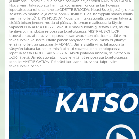
ja kamppaili pitkällä kirillä harvan porukan neljänneksi.RAINBOW CANDY:
Nousi viim. takasuoralla hänniltä kolmannen jonoon ja kiri kovassa
lopetuksessa rehdisti rahoille.ODETTE BRODDA: Nousi 800 jäljellä 5. ulkoa
selässä kolmannelle ja eteni loppukurviin 2. ulos. Kamppaili maalisuoralla
viim. rahoille.LÖTEN'S NOBODY: Nousi viim. takasuoralla väsyvän takaa 4.
sisältä toisen jonoon, mutta ei päässyt tuleman maalisuoralla täysin
vapaasti.BONANZA HOSS: Hakeutui maalisuoralla 5. sisältä ulos, mutta
tehtävä oli mahdoton reippaassa lopetuksessa.MISTRALS CHUCK:
Luovutti keulat 1. kurvin lopussa kovan avauksen päätteeksi. Jäi viim.
takasuoralla kauas taustalle pahoin väsyneen takana, mistä ei yltänyt
enää rahoille tilaa saatuaan.MADMAN: Jäi 3. sisältä viim. takasuoralla
väsyvän takana taustalle, mistä ei ollut saumaa rahoille reippaassa
lopetuksessa.FRODE SAKNUSSEN: Aloitti johtavan rinnalla, sai vetoapua
1500 jäljellä. Jäi etusuoralla 3. ulos, ei yltänyt reippaassa lopetuksessa
rahoille.MYSTIFICATION: Prässäsi keulaan 1. kurvissa, taipui viim.
takasuoralla pahoin.