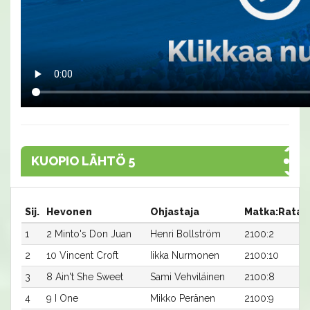
KUOPIO LÄHTÖ 5
Sij.
Hevonen
Ohjastaja
Matka:Rata
1
2 Minto's Don Juan
Henri Bollström
2100:2
2
10 Vincent Croft
Iikka Nurmonen
2100:10
3
8 Ain't She Sweet
Sami Vehviläinen
2100:8
4
9 I One
Mikko Peränen
2100:9