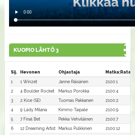
KUOPIO LÄHTÖ 3
Sij.
Hevonen
Ohjastaja
Matka:Rata
1
1 Winzet
Janne Räisänen
2100:1
2
4 Boulder Rocket
Markus Porokka
2100:4
3
2 Kice (SE)
Tuomas Pakkanen
2100:2
4
9 Lady Milana
Kimmo Taipale
2100:9
5
7 Final Bet
Pekka Vehviläinen
2100:7
6
12 Dreaming Artist
Markus Pulkkinen
2100:12