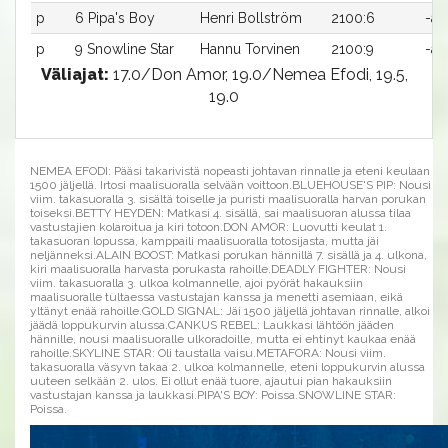
p
6 Pipa's Boy
Henri Bollström
2100:6
-a
p
9 Snowline Star
Hannu Torvinen
2100:9
-a
Väliajat:
17.0/Don Amor, 19.0/Nemea Efodi, 19.5,
19.0
NEMEA EFODI: Pääsi takarivistä nopeasti johtavan rinnalle ja eteni keulaan
1500 jäljellä. Irtosi maalisuoralla selvään voittoon.BLUEHOUSE'S PIP: Nousi
viim. takasuoralla 3. sisältä toiselle ja puristi maalisuoralla harvan porukan
toiseksi.BETTY HEYDEN: Matkasi 4. sisällä, sai maalisuoran alussa tilaa
vastustajien kolaroitua ja kiri totoon.DON AMOR: Luovutti keulat 1.
takasuoran lopussa, kamppaili maalisuoralla totosijasta, mutta jäi
neljänneksi.ALAIN BOOST: Matkasi porukan hännillä 7. sisällä ja 4. ulkona,
kiri maalisuoralla harvasta porukasta rahoille.DEADLY FIGHTER: Nousi
viim. takasuoralla 3. ulkoa kolmannelle, ajoi pyörät hakauksiin
maalisuoralle tultaessa vastustajan kanssa ja menetti asemiaan, eikä
yltänyt enää rahoille.GOLD SIGNAL: Jäi 1500 jäljellä johtavan rinnalle, alkoi
jäädä loppukurvin alussa.CANKUS REBEL: Laukkasi lähtöön jääden
hännille, nousi maalisuoralle ulkoradoille, mutta ei ehtinyt kaukaa enää
rahoille.SKYLINE STAR: Oli taustalla vaisu.METAFORA: Nousi viim.
takasuoralla väsyvn takaa 2. ulkoa kolmannelle, eteni loppukurvin alussa
uuteen selkään 2. ulos. Ei ollut enää tuore, ajautui pian hakauksiin
vastustajan kanssa ja laukkasi.PIPA'S BOY: Poissa.SNOWLINE STAR:
Poissa.