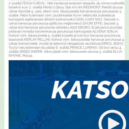
2.sisältä.TESSA'S DEVIL: Veti keulassa tasaisen reipasta, jäi viime metreillä
toiseksi kun 2. sisältä Minto's Daisy Star kiri ohi.PIEDMONT: Pakitti alussa
ulkoa hännille 5. ulos, eteni viim. takasuoralla harvenevassa porukassa 3.
sisälle. Pääsi tulemaan viim. puolikkaalla hyvin vetänyttä sisärataa ja
kamppaili epätasaisen lähdön kolmanneksi.DON JUAN SISU: Seuraili 2.
ulkoa harvassa porukassa ajettuna neljänneksi.SIVORI EFFE: Seuraili 3.
ulkoa tosi harvassa porukassa rahoille.LAGO NEGRO: Ei jaksanut puristaa
johtavan rinnalta harvenevassa porukassa kärkisijoille.ALVENA SONJA:
Kohosi viim. takasuoralla 5. sisältä toiselle ja tuli tosi harvassa porukassa
tasaisesti.REPLAY PELLINI: Kohosi viim. takasuoralla harvassa porukassa 4.
ulkoa kolmannelle, mutta ei edennyt reippaassa vauhdissa.ERROL BOKO:
Tyytyi seurailemaan taustalla 6. sisältä.PRINCE LURIFAX: Oli tosi vaisu 4.
sisältä.SPEED SNIPER: Alkoi jäädä viim. takasuoran alussa 3. sisältä.ELLIX
RHYME: Poissa.