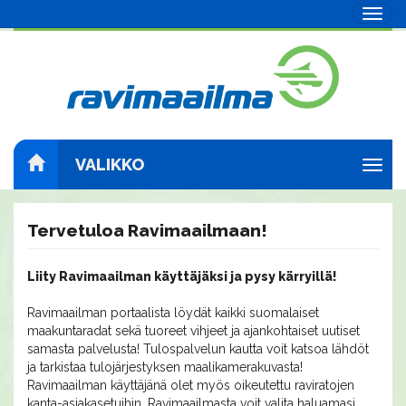
Navig
VALIKKO
Navig
Tervetuloa Ravimaailmaan!
Liity Ravimaailman käyttäjäksi ja pysy kärryillä!
Ravimaailman portaalista löydät kaikki suomalaiset
maakuntaradat sekä tuoreet vihjeet ja ajankohtaiset uutiset
samasta palvelusta! Tulospalvelun kautta voit katsoa lähdöt
ja tarkistaa tulojärjestyksen maalikamerakuvasta!
Ravimaailman käyttäjänä olet myös oikeutettu raviratojen
kanta-asiakasetuihin. Ravimaailmasta voit valita haluamasi