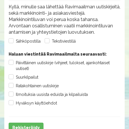
Kyllä, minulle saa lähettää Ravimaailman uutiskirjeitä,
sekä markkinointi- ja asiakasviestejä.
Markkinointiluvan voi perua koska tahansa.
Arvontaan osallistuminen vaatii markkinointiluvan
antamisen ja yhteystietojen luovutuksen.
Sähköpostilla
Tekstiviestillä
Haluan viestintää Ravimaailmalta seuraavasti:
Päivittäinen uutiskirje (vihjeet, tulokset, ajankohtaiset
uutiset)
Suurkilpailut
Ratakohtainen uutiskirje
Ilmoituksia uusista eduista ja kilpailuista
Hyväksyn käyttöehdot
Rekisteröidy