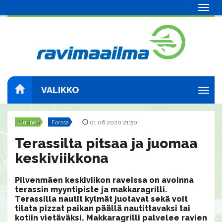
Navig
VALIKKO
Navig
Uutinen
Forssa
|
01.06.2020 21:50
Terassilta pitsaa ja juomaa
keskiviikkona
Pilvenmäen keskiviikon raveissa on avoinna
terassin myyntipiste ja makkaragrilli.
Terassilla nautit kylmät juotavat sekä voit
tilata pizzat paikan päällä nautittavaksi tai
kotiin vietäväksi. Makkaragrilli palvelee ravien