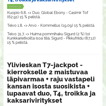
Voittolinja
Kuopio 6.8. => Duo, Global Ebony - Casimir Tof
(62,91) 15 % pelistä.
Teivo 1.8. => Arvo - Kommellus (19,09) 15 % pelistä.
Teivo 31.7. => Huima pommihaku Sigurd (2 %) toi
Kunkkarietkoilta isoa tiliä, Sigurd - Pikkufriidu (87,12)
15 % pelistä.
Joensuu 27.7. => Uskotoivo (64) toi duosta isoa tiliä
Ylivieskan T7-jackpot -
kierrokselle 2 maistuvaa
läpivarmaa + raju vastapeli
kansan isosta suosikista +
lupaavat duo, T4, troikka ja
kaksariviritykset