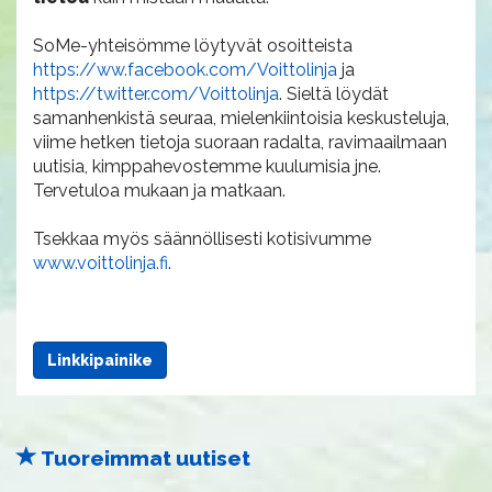
SoMe-yhteisömme löytyvät osoitteista
https://
ww.facebook.com/Voittolinja
ja
https://twitter.com/Voittolinja
. Sieltä löydät
samanhenkistä seuraa, mielenkiintoisia keskusteluja,
viime hetken tietoja suoraan radalta, ravimaailmaan
uutisia, kimppahevostemme kuulumisia jne.
Tervetuloa mukaan ja matkaan.
Tsekkaa myös säännöllisesti kotisivumme
www.voittolinja.fi
.
Linkkipainike
Tuoreimmat uutiset