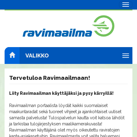
Navig
VALIKKO
Navig
Tervetuloa Ravimaailmaan!
Liity Ravimaailman käyttäjäksi ja pysy kärryillä!
Ravimaailman portaalista löydät kaikki suomalaiset
maakuntaradat sekä tuoreet vihjeet ja ajankohtaiset uutiset
samasta palvelusta! Tulospalvelun kautta voit katsoa lähdöt
ja tarkistaa tulojärjestyksen maalikamerakuvasta!
Ravimaailman käyttäjänä olet myös oikeutettu raviratojen
kanta-asiakasetuihin. Ravimaailmasta voit valita haluamasi