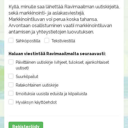
Kyllä, minulle saa lähettää Ravimaailman uutiskirjeitä,
sekä markkinointi- ja asiakasviestejä.
Markkinointiluvan voi perua koska tahansa.
Arvontaan osallistuminen vaatii markkinointiluvan
antamisen ja yhteystietojen luovutuksen.
Sähköpostilla
Tekstiviestillä
Haluan viestintää Ravimaailmalta seuraavasti:
Päivittäinen uutiskirje (vihjeet, tulokset, ajankohtaiset
uutiset)
Suurkilpailut
Ratakohtainen uutiskirje
Ilmoituksia uusista eduista ja kilpailuista
Hyväksyn käyttöehdot
Rekisteröidy