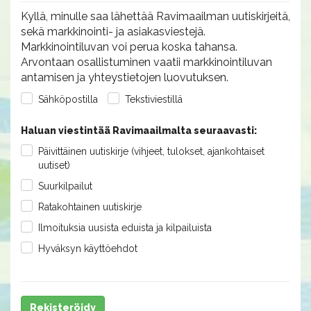
Kyllä, minulle saa lähettää Ravimaailman uutiskirjeitä,
sekä markkinointi- ja asiakasviestejä.
Markkinointiluvan voi perua koska tahansa.
Arvontaan osallistuminen vaatii markkinointiluvan
antamisen ja yhteystietojen luovutuksen.
Sähköpostilla
Tekstiviestillä
Haluan viestintää Ravimaailmalta seuraavasti:
Päivittäinen uutiskirje (vihjeet, tulokset, ajankohtaiset
uutiset)
Suurkilpailut
Ratakohtainen uutiskirje
Ilmoituksia uusista eduista ja kilpailuista
Hyväksyn käyttöehdot
Rekisteröidy