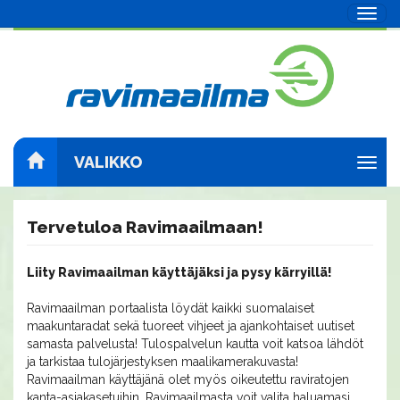
Navig
VALIKKO
Navig
Tervetuloa Ravimaailmaan!
Liity Ravimaailman käyttäjäksi ja pysy kärryillä!
Ravimaailman portaalista löydät kaikki suomalaiset
maakuntaradat sekä tuoreet vihjeet ja ajankohtaiset uutiset
samasta palvelusta! Tulospalvelun kautta voit katsoa lähdöt
ja tarkistaa tulojärjestyksen maalikamerakuvasta!
Ravimaailman käyttäjänä olet myös oikeutettu raviratojen
kanta-asiakasetuihin. Ravimaailmasta voit valita haluamasi