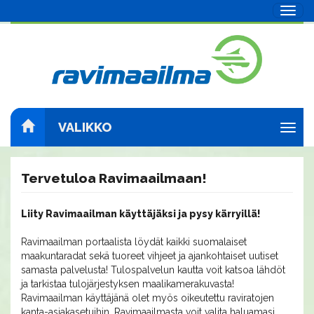
Navig
VALIKKO
Navig
Tervetuloa Ravimaailmaan!
Liity Ravimaailman käyttäjäksi ja pysy kärryillä!
Ravimaailman portaalista löydät kaikki suomalaiset
maakuntaradat sekä tuoreet vihjeet ja ajankohtaiset uutiset
samasta palvelusta! Tulospalvelun kautta voit katsoa lähdöt
ja tarkistaa tulojärjestyksen maalikamerakuvasta!
Ravimaailman käyttäjänä olet myös oikeutettu raviratojen
kanta-asiakasetuihin. Ravimaailmasta voit valita haluamasi