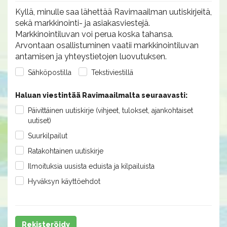
Kyllä, minulle saa lähettää Ravimaailman uutiskirjeitä,
sekä markkinointi- ja asiakasviestejä.
Markkinointiluvan voi perua koska tahansa.
Arvontaan osallistuminen vaatii markkinointiluvan
antamisen ja yhteystietojen luovutuksen.
Sähköpostilla
Tekstiviestillä
Haluan viestintää Ravimaailmalta seuraavasti:
Päivittäinen uutiskirje (vihjeet, tulokset, ajankohtaiset
uutiset)
Suurkilpailut
Ratakohtainen uutiskirje
Ilmoituksia uusista eduista ja kilpailuista
Hyväksyn käyttöehdot
Rekisteröidy