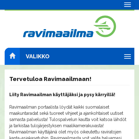
Navig
VALIKKO
Navig
Tervetuloa Ravimaailmaan!
Liity Ravimaailman käyttäjäksi ja pysy kärryillä!
Ravimaailman portaalista löydät kaikki suomalaiset
maakuntaradat sekä tuoreet vihjeet ja ajankohtaiset uutiset
samasta palvelusta! Tulospalvelun kautta voit katsoa lähdöt
ja tarkistaa tulojärjestyksen maalikamerakuvasta!
Ravimaailman käyttäjänä olet myös oikeutettu raviratojen
kanta-asiakasetuihin. Ravimaailmasta voit valita haluamasi