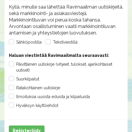
Kyllä, minulle saa lähettää Ravimaailman uutiskirjeitä,
sekä markkinointi- ja asiakasviestejä.
Markkinointiluvan voi perua koska tahansa.
Arvontaan osallistuminen vaatii markkinointiluvan
antamisen ja yhteystietojen luovutuksen.
Sähköpostilla
Tekstiviestillä
Haluan viestintää Ravimaailmalta seuraavasti:
Päivittäinen uutiskirje (vihjeet, tulokset, ajankohtaiset
uutiset)
Suurkilpailut
Ratakohtainen uutiskirje
Ilmoituksia uusista eduista ja kilpailuista
Hyväksyn käyttöehdot
Rekisteröidy