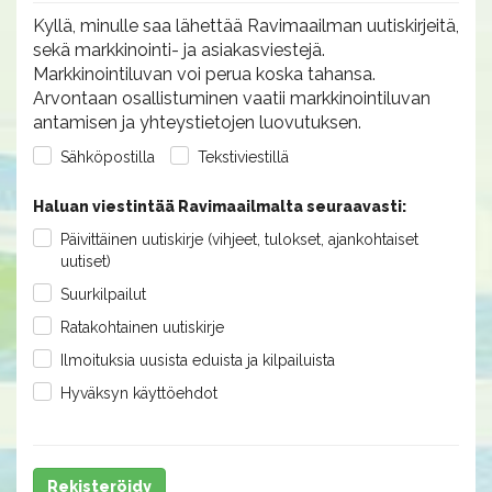
Kyllä, minulle saa lähettää Ravimaailman uutiskirjeitä,
sekä markkinointi- ja asiakasviestejä.
Markkinointiluvan voi perua koska tahansa.
Arvontaan osallistuminen vaatii markkinointiluvan
antamisen ja yhteystietojen luovutuksen.
Sähköpostilla
Tekstiviestillä
Haluan viestintää Ravimaailmalta seuraavasti:
Päivittäinen uutiskirje (vihjeet, tulokset, ajankohtaiset
uutiset)
Suurkilpailut
Ratakohtainen uutiskirje
Ilmoituksia uusista eduista ja kilpailuista
Hyväksyn käyttöehdot
Rekisteröidy