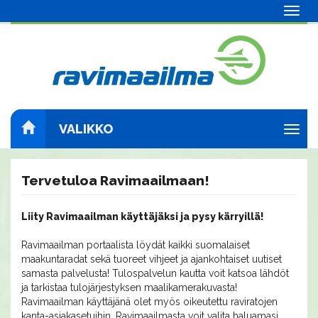
Navig
VALIKKO
Navig
Tervetuloa Ravimaailmaan!
Liity Ravimaailman käyttäjäksi ja pysy kärryillä!
Ravimaailman portaalista löydät kaikki suomalaiset
maakuntaradat sekä tuoreet vihjeet ja ajankohtaiset uutiset
samasta palvelusta! Tulospalvelun kautta voit katsoa lähdöt
ja tarkistaa tulojärjestyksen maalikamerakuvasta!
Ravimaailman käyttäjänä olet myös oikeutettu raviratojen
kanta-asiakasetuihin. Ravimaailmasta voit valita haluamasi