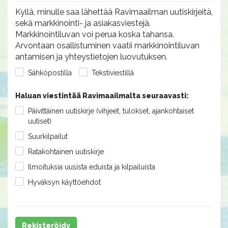
Kyllä, minulle saa lähettää Ravimaailman uutiskirjeitä,
sekä markkinointi- ja asiakasviestejä.
Markkinointiluvan voi perua koska tahansa.
Arvontaan osallistuminen vaatii markkinointiluvan
antamisen ja yhteystietojen luovutuksen.
Sähköpostilla
Tekstiviestillä
Haluan viestintää Ravimaailmalta seuraavasti:
Päivittäinen uutiskirje (vihjeet, tulokset, ajankohtaiset
uutiset)
Suurkilpailut
Ratakohtainen uutiskirje
Ilmoituksia uusista eduista ja kilpailuista
Hyväksyn käyttöehdot
Rekisteröidy