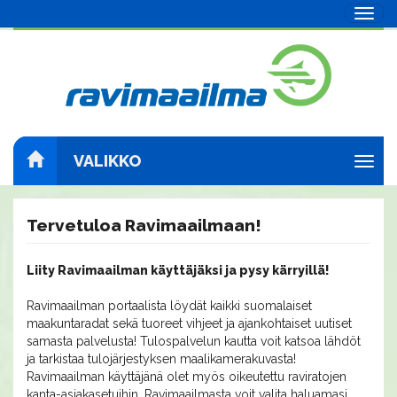
Navig
VALIKKO
Navig
Tervetuloa Ravimaailmaan!
Liity Ravimaailman käyttäjäksi ja pysy kärryillä!
Ravimaailman portaalista löydät kaikki suomalaiset
maakuntaradat sekä tuoreet vihjeet ja ajankohtaiset uutiset
samasta palvelusta! Tulospalvelun kautta voit katsoa lähdöt
ja tarkistaa tulojärjestyksen maalikamerakuvasta!
Ravimaailman käyttäjänä olet myös oikeutettu raviratojen
kanta-asiakasetuihin. Ravimaailmasta voit valita haluamasi