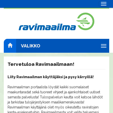
Navig
VALIKKO
Navig
Tervetuloa Ravimaailmaan!
Liity Ravimaailman käyttäjäksi ja pysy kärryillä!
Ravimaailman portaalista löydät kaikki suomalaiset
maakuntaradat sekä tuoreet vihjeet ja ajankohtaiset uutiset
samasta palvelusta! Tulospalvelun kautta voit katsoa lähdöt
ja tarkistaa tulojärjestyksen maalikamerakuvasta!
Ravimaailman käyttäjänä olet myös oikeutettu raviratojen
kanta-asiakasetuihin. Ravimaailmasta voit valita haluamasi