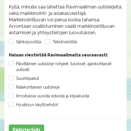
Kyllä, minulle saa lähettää Ravimaailman uutiskirjeitä,
sekä markkinointi- ja asiakasviestejä.
Markkinointiluvan voi perua koska tahansa.
Arvontaan osallistuminen vaatii markkinointiluvan
antamisen ja yhteystietojen luovutuksen.
Sähköpostilla
Tekstiviestillä
Haluan viestintää Ravimaailmalta seuraavasti:
Päivittäinen uutiskirje (vihjeet, tulokset, ajankohtaiset
uutiset)
Suurkilpailut
Ratakohtainen uutiskirje
Ilmoituksia uusista eduista ja kilpailuista
Hyväksyn käyttöehdot
Rekisteröidy