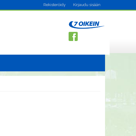
Rekisteröidy
Kirjaudu sisään