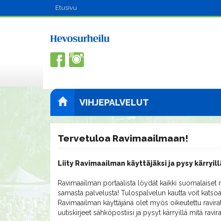
Etusivu
VIHJEPALVELUT
Tervetuloa Ravimaailmaan!
Liity Ravimaailman käyttäjäksi ja pysy kärryill
Ravimaailman portaalista löydät kaikki suomalaiset m
samasta palvelusta! Tulospalvelun kautta voit katsoa
Ravimaailman käyttäjänä olet myös oikeutettu ravirat
uutiskirjeet sähköpostiisi ja pysyt kärryillä mitä ravi