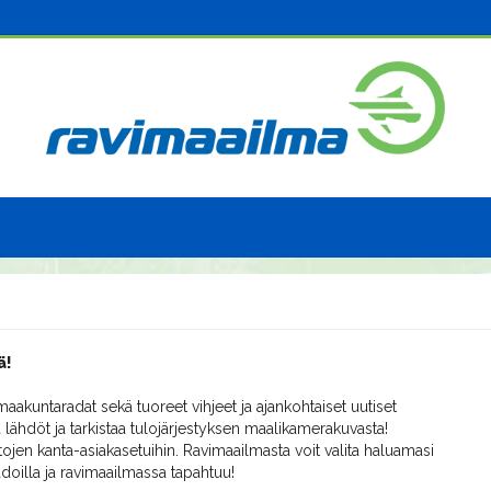
ä!
aakuntaradat sekä tuoreet vihjeet ja ajankohtaiset uutiset
 lähdöt ja tarkistaa tulojärjestyksen maalikamerakuvasta!
ojen kanta-asiakasetuihin. Ravimaailmasta voit valita haluamasi
radoilla ja ravimaailmassa tapahtuu!