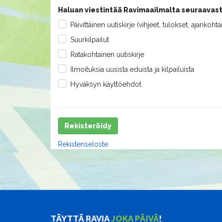
Haluan viestintää Ravimaailmalta seuraavast
Päivittäinen uutiskirje (vihjeet, tulokset, ajankohta
Suurkilpailut
Ratakohtainen uutiskirje
Ilmoituksia uusista eduista ja kilpailuista
Hyväksyn käyttöehdot
Rekisteröidy
Rekisteriseloste
TÄYTTÄ RAVIA
JOKA PÄIVÄ
!