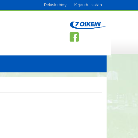
Rekisteröidy
Kirjaudu sisään