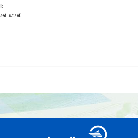
i:
iset uutiset)