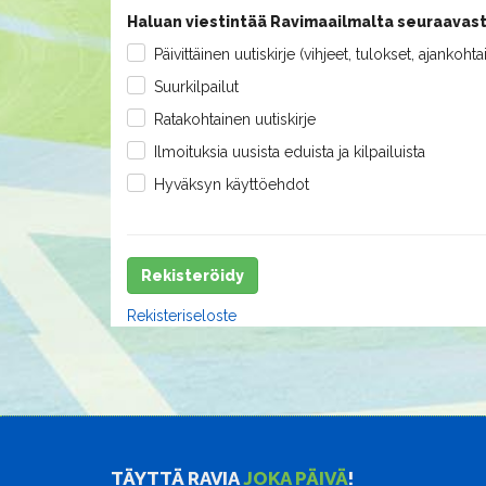
Haluan viestintää Ravimaailmalta seuraavast
Päivittäinen uutiskirje (vihjeet, tulokset, ajankohta
Suurkilpailut
Ratakohtainen uutiskirje
Ilmoituksia uusista eduista ja kilpailuista
Hyväksyn käyttöehdot
Rekisteröidy
Rekisteriseloste
TÄYTTÄ RAVIA
JOKA PÄIVÄ
!