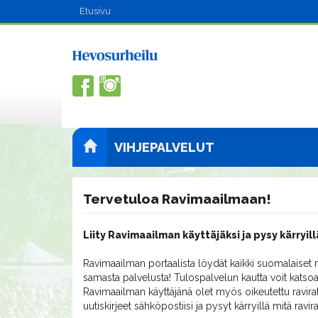
Etusivu
VIHJEPALVELUT
Tervetuloa Ravimaailmaan!
Liity Ravimaailman käyttäjäksi ja pysy kärryill
Ravimaailman portaalista löydät kaikki suomalaiset m
samasta palvelusta! Tulospalvelun kautta voit katsoa
Ravimaailman käyttäjänä olet myös oikeutettu ravirat
uutiskirjeet sähköpostiisi ja pysyt kärryillä mitä ravi