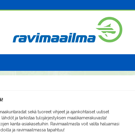
ä!
aakuntaradat sekä tuoreet vihjeet ja ajankohtaiset uutiset
 lähdöt ja tarkistaa tulojärjestyksen maalikamerakuvasta!
ojen kanta-asiakasetuihin. Ravimaailmasta voit valita haluamasi
radoilla ja ravimaailmassa tapahtuu!