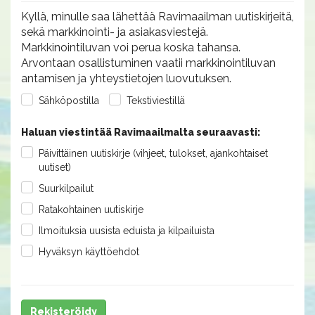
Kyllä, minulle saa lähettää Ravimaailman uutiskirjeitä,
sekä markkinointi- ja asiakasviestejä.
Markkinointiluvan voi perua koska tahansa.
Arvontaan osallistuminen vaatii markkinointiluvan
antamisen ja yhteystietojen luovutuksen.
Sähköpostilla
Tekstiviestillä
Haluan viestintää Ravimaailmalta seuraavasti:
Päivittäinen uutiskirje (vihjeet, tulokset, ajankohtaiset
uutiset)
Suurkilpailut
Ratakohtainen uutiskirje
Ilmoituksia uusista eduista ja kilpailuista
Hyväksyn käyttöehdot
Rekisteröidy