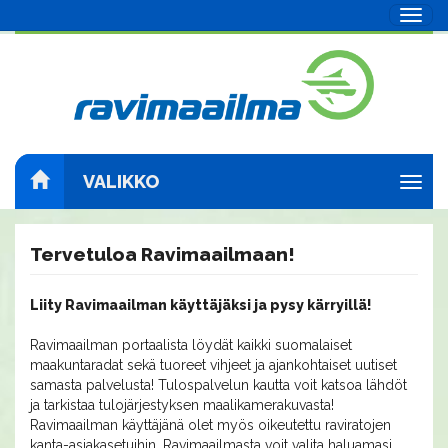
Navig
VALIKKO
Navig
Tervetuloa Ravimaailmaan!
Liity Ravimaailman käyttäjäksi ja pysy kärryillä!
Ravimaailman portaalista löydät kaikki suomalaiset
maakuntaradat sekä tuoreet vihjeet ja ajankohtaiset uutiset
samasta palvelusta! Tulospalvelun kautta voit katsoa lähdöt
ja tarkistaa tulojärjestyksen maalikamerakuvasta!
Ravimaailman käyttäjänä olet myös oikeutettu raviratojen
kanta-asiakasetuihin. Ravimaailmasta voit valita haluamasi