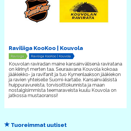
Raviliiga KooKoo | Kouvola
Raviliiga
Raviliiga KooKoo | Kouvola
​Kouvolan raviradan maine kansainvälisenä raviratana
on kiirinyt merten taa. Seuraavana Kouvola kokoaa
jääkiekko- ja ravifanit ja tuo Kymenlaakson jääkiekon
ja ravien yhteiselle Suomi-kartalle. Kansainvälisistä
huippuravureista, torvisoittokunnista ja maan
nostalgisimmista teemaraveista kuulu Kouvola on
jatkossa mustaoranssi!
Tuoreimmat uutiset