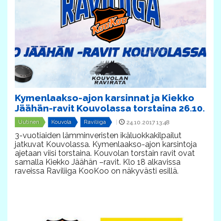
Kymenlaakso-ajon karsinnat ja Kiekko
Jäähän-ravit Kouvolassa torstaina 26.10.
Uutinen
Kouvola
Raviliiga
|
24.10.2017 13:48
3-vuotiaiden lämminveristen ikäluokkakilpailut
jatkuvat Kouvolassa. Kymenlaakso-ajon karsintoja
ajetaan viisi torstaina. Kouvolan torstain ravit ovat
samalla Kiekko Jäähän –ravit. Klo 18 alkavissa
raveissa Raviliiga KooKoo on näkyvästi esillä.