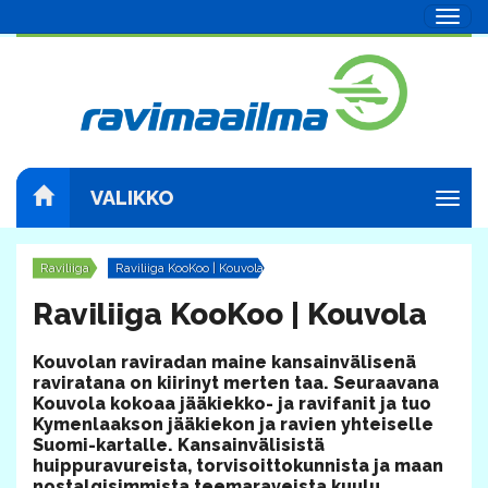
Navig
VALIKKO
Navig
Raviliiga
Raviliiga KooKoo | Kouvola
Raviliiga KooKoo | Kouvola
​Kouvolan raviradan maine kansainvälisenä
raviratana on kiirinyt merten taa. Seuraavana
Kouvola kokoaa jääkiekko- ja ravifanit ja tuo
Kymenlaakson jääkiekon ja ravien yhteiselle
Suomi-kartalle. Kansainvälisistä
huippuravureista, torvisoittokunnista ja maan
nostalgisimmista teemaraveista kuulu