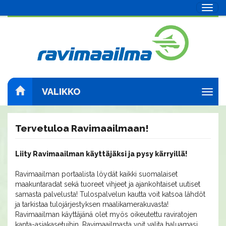
Navig
VALIKKO
Navig
Tervetuloa Ravimaailmaan!
Liity Ravimaailman käyttäjäksi ja pysy kärryillä!
Ravimaailman portaalista löydät kaikki suomalaiset
maakuntaradat sekä tuoreet vihjeet ja ajankohtaiset uutiset
samasta palvelusta! Tulospalvelun kautta voit katsoa lähdöt
ja tarkistaa tulojärjestyksen maalikamerakuvasta!
Ravimaailman käyttäjänä olet myös oikeutettu raviratojen
kanta-asiakasetuihin. Ravimaailmasta voit valita haluamasi