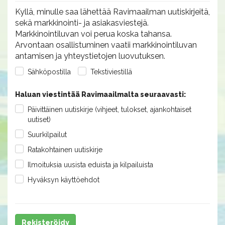
Kyllä, minulle saa lähettää Ravimaailman uutiskirjeitä,
sekä markkinointi- ja asiakasviestejä.
Markkinointiluvan voi perua koska tahansa.
Arvontaan osallistuminen vaatii markkinointiluvan
antamisen ja yhteystietojen luovutuksen.
Sähköpostilla
Tekstiviestillä
Haluan viestintää Ravimaailmalta seuraavasti:
Päivittäinen uutiskirje (vihjeet, tulokset, ajankohtaiset
uutiset)
Suurkilpailut
Ratakohtainen uutiskirje
Ilmoituksia uusista eduista ja kilpailuista
Hyväksyn käyttöehdot
Rekisteröidy