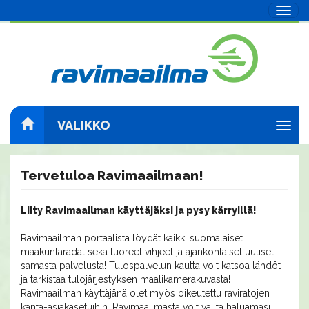
Navig
VALIKKO
Navig
Tervetuloa Ravimaailmaan!
Liity Ravimaailman käyttäjäksi ja pysy kärryillä!
Ravimaailman portaalista löydät kaikki suomalaiset
maakuntaradat sekä tuoreet vihjeet ja ajankohtaiset uutiset
samasta palvelusta! Tulospalvelun kautta voit katsoa lähdöt
ja tarkistaa tulojärjestyksen maalikamerakuvasta!
Ravimaailman käyttäjänä olet myös oikeutettu raviratojen
kanta-asiakasetuihin. Ravimaailmasta voit valita haluamasi