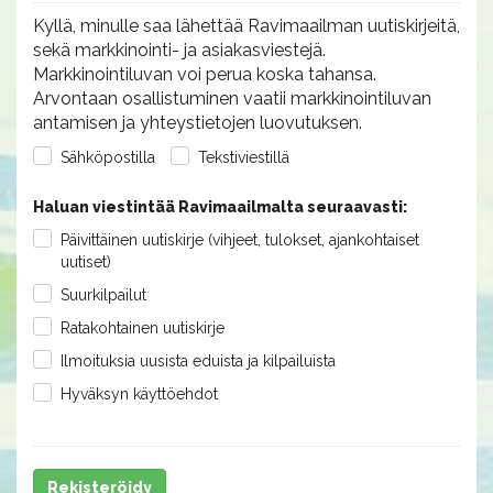
Kyllä, minulle saa lähettää Ravimaailman uutiskirjeitä,
sekä markkinointi- ja asiakasviestejä.
Markkinointiluvan voi perua koska tahansa.
Arvontaan osallistuminen vaatii markkinointiluvan
antamisen ja yhteystietojen luovutuksen.
Sähköpostilla
Tekstiviestillä
Haluan viestintää Ravimaailmalta seuraavasti:
Päivittäinen uutiskirje (vihjeet, tulokset, ajankohtaiset
uutiset)
Suurkilpailut
Ratakohtainen uutiskirje
Ilmoituksia uusista eduista ja kilpailuista
Hyväksyn käyttöehdot
Rekisteröidy