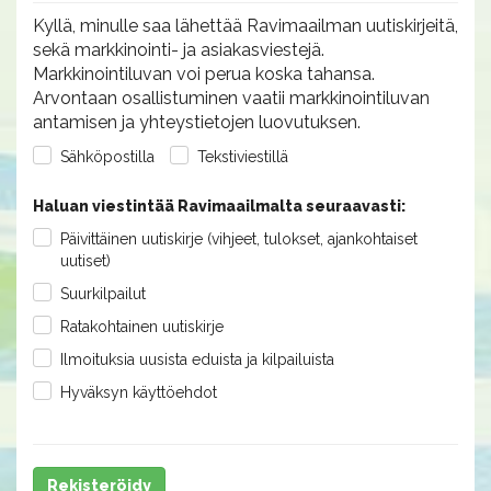
Kyllä, minulle saa lähettää Ravimaailman uutiskirjeitä,
sekä markkinointi- ja asiakasviestejä.
Markkinointiluvan voi perua koska tahansa.
Arvontaan osallistuminen vaatii markkinointiluvan
antamisen ja yhteystietojen luovutuksen.
Sähköpostilla
Tekstiviestillä
Haluan viestintää Ravimaailmalta seuraavasti:
Päivittäinen uutiskirje (vihjeet, tulokset, ajankohtaiset
uutiset)
Suurkilpailut
Ratakohtainen uutiskirje
Ilmoituksia uusista eduista ja kilpailuista
Hyväksyn käyttöehdot
Rekisteröidy