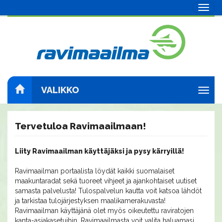
Navig
VALIKKO
Navig
Tervetuloa Ravimaailmaan!
Liity Ravimaailman käyttäjäksi ja pysy kärryillä!
Ravimaailman portaalista löydät kaikki suomalaiset
maakuntaradat sekä tuoreet vihjeet ja ajankohtaiset uutiset
samasta palvelusta! Tulospalvelun kautta voit katsoa lähdöt
ja tarkistaa tulojärjestyksen maalikamerakuvasta!
Ravimaailman käyttäjänä olet myös oikeutettu raviratojen
kanta-asiakasetuihin. Ravimaailmasta voit valita haluamasi