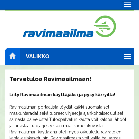
Navig
VALIKKO
Navig
Tervetuloa Ravimaailmaan!
Liity Ravimaailman käyttäjäksi ja pysy kärryillä!
Ravimaailman portaalista löydät kaikki suomalaiset
maakuntaradat sekä tuoreet vihjeet ja ajankohtaiset uutiset
samasta palvelusta! Tulospalvelun kautta voit katsoa lähdöt
ja tarkistaa tulojärjestyksen maalikamerakuvasta!
Ravimaailman käyttäjänä olet myös oikeutettu raviratojen
kanta-asiakasetuihin. Ravimaailmasta voit valita haluamasi