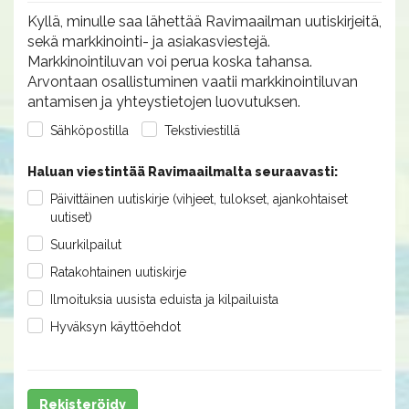
Kyllä, minulle saa lähettää Ravimaailman uutiskirjeitä,
sekä markkinointi- ja asiakasviestejä.
Markkinointiluvan voi perua koska tahansa.
Arvontaan osallistuminen vaatii markkinointiluvan
antamisen ja yhteystietojen luovutuksen.
Sähköpostilla
Tekstiviestillä
Haluan viestintää Ravimaailmalta seuraavasti:
Päivittäinen uutiskirje (vihjeet, tulokset, ajankohtaiset
uutiset)
Suurkilpailut
Ratakohtainen uutiskirje
Ilmoituksia uusista eduista ja kilpailuista
Hyväksyn käyttöehdot
Rekisteröidy