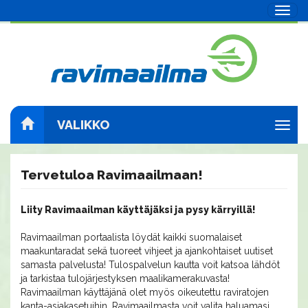
Navig
VALIKKO
Navig
Tervetuloa Ravimaailmaan!
Liity Ravimaailman käyttäjäksi ja pysy kärryillä!
Ravimaailman portaalista löydät kaikki suomalaiset
maakuntaradat sekä tuoreet vihjeet ja ajankohtaiset uutiset
samasta palvelusta! Tulospalvelun kautta voit katsoa lähdöt
ja tarkistaa tulojärjestyksen maalikamerakuvasta!
Ravimaailman käyttäjänä olet myös oikeutettu raviratojen
kanta-asiakasetuihin. Ravimaailmasta voit valita haluamasi