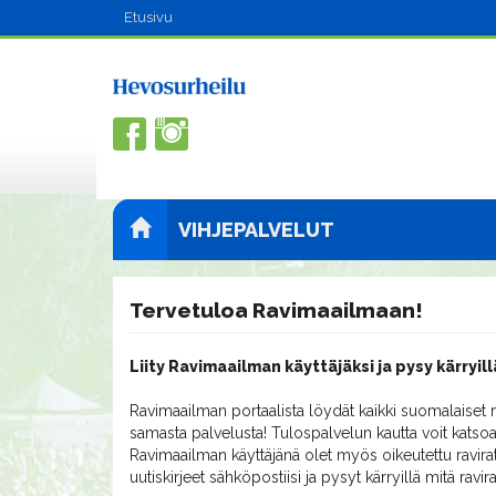
Etusivu
VIHJEPALVELUT
Tervetuloa Ravimaailmaan!
Liity Ravimaailman käyttäjäksi ja pysy kärryill
Ravimaailman portaalista löydät kaikki suomalaiset m
samasta palvelusta! Tulospalvelun kautta voit katsoa
Ravimaailman käyttäjänä olet myös oikeutettu ravirat
uutiskirjeet sähköpostiisi ja pysyt kärryillä mitä ravi