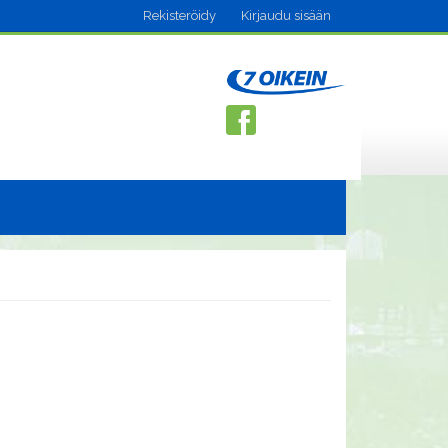
Rekisteröidy
Kirjaudu sisään