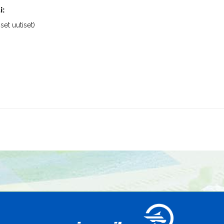
i:
iset uutiset)