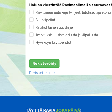
Haluan viestintää Ravimaailmalta seuraavast
Päivittäinen uutiskirje (vihjeet, tulokset, ajankohta
Suurkilpailut
Ratakohtainen uutiskirje
Ilmoituksia uusista eduista ja kilpailuista
Hyväksyn käyttöehdot
Rekisteröidy
Rekisteriseloste
TÄYTTÄ RAVIA
JOKA PÄIVÄ
!