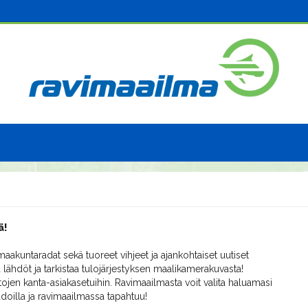
ä!
aakuntaradat sekä tuoreet vihjeet ja ajankohtaiset uutiset
 lähdöt ja tarkistaa tulojärjestyksen maalikamerakuvasta!
ojen kanta-asiakasetuihin. Ravimaailmasta voit valita haluamasi
radoilla ja ravimaailmassa tapahtuu!